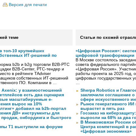
Версия для печати
жей теме
Статьи по схожей отрасл
в топ-10 крупнейших
«Цифровая Россия»: систе
бственных ИТ-решений по
цифровой трансформации 
В Москве состоялось заседа
форма b2b и b2g торговли B2B-РТС
совета федерального партийн
адки B2B-Center, РТС-тендер и
«Цифровая Россия». Участник
место в рейтинге TAdviser
работы проекта за 2025 год, 
авщиков собственных ИТ-решений
цифровых государственных ус
ственного ПО. Компании в …
…
 Axenix: у взаимоотношений
Sherpa Robotics и Главг
етплейсов есть два сценария
заключили соглашение о
овые масштабируемые e-
сфере искусственного ин
ения вырос на 10%
Рынок генеративного ИИ 
лтинг» добавил на b2b-портал
вырастет в пять раз
жения ДВ» инструменты для
Госзаказ на киберзащиту:
 продаж, онбординга и быстрого
выросли на 68% за два г
В Минкомсвязи России о
ппы Т1 выступили на форуме
Центра компетенций в р
«Цифровая экономика»