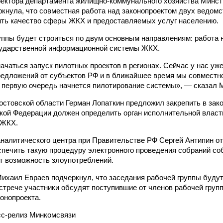
ектора департамента жилищно-коммунального хозяйства Минст
кнула, что совместная работа над законопроектом двух ведомст
ть качество сферы ЖКХ и предоставляемых услуг населению.
уппы будет строиться по двум основным направлениям: работа 
сударственной информационной системы ЖКХ.
ачаться запуск пилотных проектов в регионах. Сейчас у нас уже
едложений от субъектов РФ и в ближайшее время мы совместн
в первую очередь начнется пилотирование системы», — сказал 
остовской области Герман Лопаткин предложил закрепить в зак
кой Федерации должен определить орган исполнительной власт
 ЖКХ.
налитического центра при Правительстве РФ Сергей Антипин о
печить такую процедуру электронного проведения собраний со
т возможность злоупотреблений.
Михаил Евраев подчеркнул, что заседания рабочей группы будут
трече участники обсудят поступившие от членов рабочей груп
конопроекта.
сс-релиз Минкомсвязи