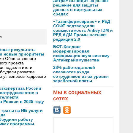
Астра» выводит на рынок
решение для защиты
данных в виртуальных
средах
«Газинформсервис» и РЕД
СОФТ подтвердили
совместимость Ankey IDM и
РЕД АДМ Промышленная
и
редакция 2.0
БФТ-Холдинг
мные результаты
модернизировал
и новые приоритеты
информационную систему
ние Общественного
Алтайкрайимущества
ого проекта
28% работодателей
и подвели итоги
опасаются ухода
обсудили развитие
сотрудников из-за уровня
луг, вопросы кадрового
заработной платы
осэкспертиза России
Мы в социальных
 сотрудничестве в
теллекта
сетях
в России в 2025 году
 траты на ИБ-услуги
ода
бсудили работу
амках программы