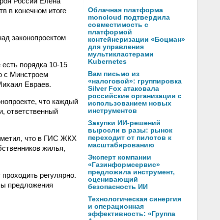
роя России Елена
в в конечном итоге
Облачная платформа
moncloud подтвердила
совместимость с
платформой
над законопроектом
контейнеризации «Боцман»
для управления
мультикластерами
Kubernetes
 есть порядка 10-15
о с Минстроем
Вам письмо из
«налоговой»: группировка
Михаил Евраев.
Silver Fox атаковала
российские организации с
онопроекте, что каждый
использованием новых
и, ответственный
инструментов
Закупки ИИ-решений
выросли в разы: рынок
тметил, что в ГИС ЖКХ
переходит от пилотов к
масштабированию
бственников жилья,
Эксперт компании
«Газинформсервис»
предложила инструмент,
 проходить регулярно.
оценивающий
пы предложения
безопасность ИИ
Технологическая синергия
и операционная
эффективность: «Группа