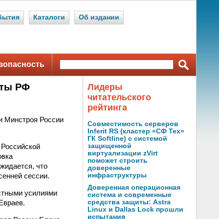
бытия
Каталоги
Об издании
зопасность
кты РФ
Лидеры
читательского
рейтинга
и Минстроя России
Совместимость серверов
Inferit RS (кластер «СФ Тех»
ГК Softline) с системой
 Российской
защищенной
виртуализации zVirt
овка
поможет строить
жидается, что
доверенные
сенней сессии.
инфраструктуры
Доверенная операционная
стными усилиями
система и современные
Евраев.
средства защиты: Astra
Linux и Dallas Lock прошли
испытания