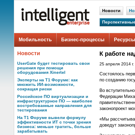
Новости
Но
Перспективные
Мобильность
Бизнес-процессы
Ресурсы
Новости
К работе н
UserGate будет тестировать свои
25 апреля 2014 г.
решения при помощи
оборудования Xinertel
Состоялось перв
по созданию го
Эксперты на Т1 Форуме: как
множить ИИ-возможности,
сокращая риски
Во вступительно
Федерации Михаи
Российское ПО виртуализации и
инфраструктурное ПО — наиболее
правительственн
востребованные направления для
законопроект мо
тестирования
На Т1 Форуме вывели формулу
«Мы рассчитывае
эффективности ИТ с точки зрения
доведут законоп
бизнеса: меньше тратить, больше
зарабатывать