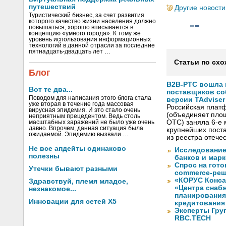
путешествий
Другие новости
Туристический бизнес, за счет развития
которого качество жизни населения должно
повышаться, хорошо вписывается в
концепцию «умного города». К тому же
уровень использования информационных
технологий в данной отрасли за последние
пятнадцать-двадцать лет …
Статьи по схо
Блог
B2B-РТС вошла 
Вот те два...
поставщиков со
Поводом для написания этого блога стала
версии TAdviser
уже вторая в течение года массовая
Российская плат
вирусная эпидемия. И это стало очень
(объединяет площ
неприятным прецедентом. Ведь столь
OTC) заняла 6-е 
масштабных заражений не было уже очень
давно. Впрочем, данная ситуация была
крупнейших пост
ожидаемой. Эпидемию вызвали …
из реестра отече
Не все апдейты одинаково
Исследование
полезны
банков и марк
Спрос на гот
Утечки бывают разными
commerce-реш
«КОРУС Конса
Здравствуй, племя младое,
«Центра снаб
незнакомое...
планирования
Инновации для сетей X5
кредитования
Эксперты Гру
RBC.TECH