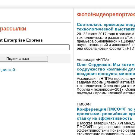
Фото/Видеорепорта
Состоялась премьера вед
 рассылки
технологической выставк
20–22 июня 2017 года в рамках 
технологического развития «Тех
ent Enterprise Express
премьера обновленной национал
науки, технологий и инноваций 
она обрела новый формат: «НТ
Ассоциация «НППА»
Олег Сердюков: Мы хотим
содружество компаний дл
дпиской
создания продукта мирово
Ассоциация «НППА» провела кру
задачам промышленной автомати
технологической революции в ра
Форума «Технопром»-2017. Осно
подходы к промышленной автома
ПМСОФТ
Конференция ПМСОФТ по 
проектами: российские пр
ставку на эффективность
В Москве завершилась XVI Межд
ПМСОФТ по управлению проекта
эффективность» и II бизнес-сем
стоимостного инжиниринга — AA