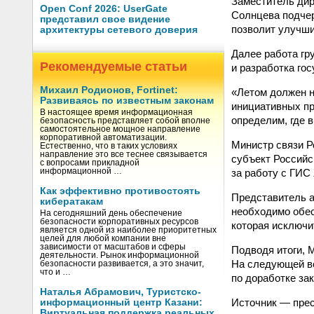
Заместитель дир
Open Conf 2026: UserGate
Солнцева подчер
представил свое видение
позволит улучши
архитектуры сетевого доверия
Далее работа гр
Рекомендуемые статьи
и разработка го
Михаил Родионов, Fortinet:
«Летом должен н
Развиваясь по известным законам
инициативных пр
В настоящее время информационная
определим, где 
безопасность представляет собой вполне
самостоятельное мощное направление
корпоративной автоматизации.
Министр связи Р
Естественно, что в таких условиях
направление это все теснее связывается
субъект Российс
с вопросами прикладной
за работу с ГИС
информационной …
Как эффективно противостоять
Представитель а
кибератакам
необходимо обес
На сегодняшний день обеспечение
безопасности корпоративных ресурсов
которая исключи
является одной из наиболее приоритетных
целей для любой компании вне
зависимости от масштабов и сферы
Подводя итоги, 
деятельности. Рынок информационной
На следующей вс
безопасности развивается, а это значит,
что и …
по доработке за
Наталья Абрамович, Туристско-
Источник — пре
информационный центр Казани:
Виртуальная поддержка реальных