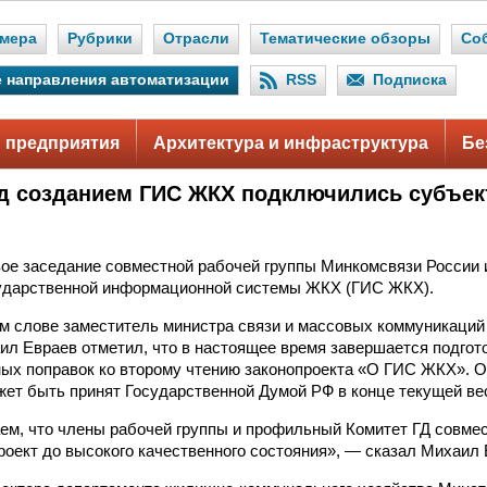
мера
Рубрики
Отрасли
Тематические обзоры
Со
 направления автоматизации
RSS
Подписка
 предприятия
Архитектура и инфраструктура
Бе
ад созданием ГИС ЖКХ подключились субъе
ое заседание совместной рабочей группы Минкомсвязи России 
сударственной информационной системы ЖКХ (ГИС ЖКХ).
м слове заместитель министра связи и массовых коммуникаций
л Евраев отметил, что в настоящее время завершается подгот
ых поправок ко второму чтению законопроекта «О ГИС ЖКХ». О
жет быть принят Государственной Думой РФ в конце текущей ве
м, что члены рабочей группы и профильный Комитет ГД совме
роект до высокого качественного состояния», — сказал Михаил 