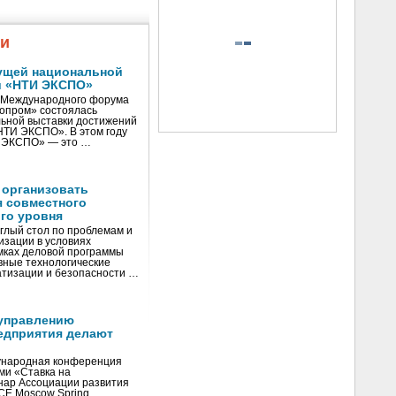
жи
ущей национальной
и «НТИ ЭКСПО»
V Международного форума
нопром» состоялась
ьной выставки достижений
«НТИ ЭКСПО». В этом году
И ЭКСПО» — это …
 организовать
я совместного
го уровня
глый стол по проблемам и
зации в условиях
мках деловой программы
вные технологические
тизации и безопасности …
управлению
едприятия делают
ународная конференция
ми «Ставка на
инар Ассоциации развития
CE Moscow Spring