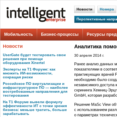
Новости
Номера
Перспективные напр
Мобильность
Бизнес-процессы
Ресурсы пред
Новости
Аналитика помо
UserGate будет тестировать свои
30 апреля 2014 г.
решения при помощи
оборудования Xinertel
Ранее анализ данных м
показателями в соотв
Эксперты на Т1 Форуме: как
множить ИИ-возможности,
практикующих врачей F
сокращая риски
необходимо было созда
Российское ПО виртуализации и
независимого доступа 
инфраструктурное ПО — наиболее
скрининга Хемниц-Эрцге
востребованные направления для
GmbH, которая разрабо
тестирования
На Т1 Форуме вывели формулу
Решение MaSc View объ
эффективности ИТ с точки зрения
с использованием разл
бизнеса: меньше тратить, больше
зарабатывать
о параметрах техническ