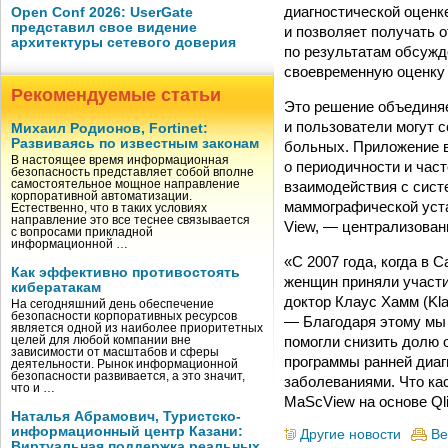
диагностической оценк
Open Conf 2026: UserGate
представил свое видение
и позволяет получать 
архитектуры сетевого доверия
по результатам обсужд
своевременную оценку 
Рекомендуемые статьи
Это решение объединяе
и пользователи могут 
Михаил Родионов, Fortinet:
Развиваясь по известным законам
больных. Приложение в
В настоящее время информационная
о периодичности и час
безопасность представляет собой вполне
взаимодействия с сист
самостоятельное мощное направление
корпоративной автоматизации.
маммографической уста
Естественно, что в таких условиях
направление это все теснее связывается
View, — централизован
с вопросами прикладной
информационной …
«С 2007 года, когда в 
Как эффективно противостоять
женщин приняли участие
кибератакам
доктор Клаус Хамм (Kl
На сегодняшний день обеспечение
безопасности корпоративных ресурсов
— Благодаря этому мы
является одной из наиболее приоритетных
помогли снизить долю 
целей для любой компании вне
зависимости от масштабов и сферы
программы ранней диаг
деятельности. Рынок информационной
безопасности развивается, а это значит,
заболеваниями. Что ка
что и …
MaScView на основе Ql
Наталья Абрамович, Туристско-
информационный центр Казани:
Другие новости
Ве
Виртуальная поддержка реальных