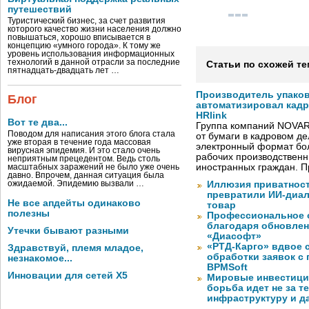
путешествий
Туристический бизнес, за счет развития
которого качество жизни населения должно
повышаться, хорошо вписывается в
концепцию «умного города». К тому же
уровень использования информационных
технологий в данной отрасли за последние
Статьи по схожей те
пятнадцать-двадцать лет …
Производитель упако
Блог
автоматизировал кад
HRlink
Вот те два...
Группа компаний NOVAR
Поводом для написания этого блога стала
от бумаги в кадровом д
уже вторая в течение года массовая
электронный формат бол
вирусная эпидемия. И это стало очень
рабочих производствен
неприятным прецедентом. Ведь столь
иностранных граждан. П
масштабных заражений не было уже очень
давно. Впрочем, данная ситуация была
ожидаемой. Эпидемию вызвали …
Иллюзия приватност
превратили ИИ-диал
Не все апдейты одинаково
товар
полезны
Профессиональное о
благодаря обновлени
Утечки бывают разными
«Диасофт»
«РТД-Карго» вдвое 
Здравствуй, племя младое,
обработки заявок с
незнакомое...
BPMSoft
Инновации для сетей X5
Мировые инвестиции
борьба идет не за те
инфраструктуру и д