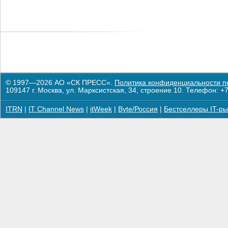
© 1997—2026 АО «СК ПРЕСС».
Политика конфиденциальности п
109147 г. Москва, ул. Марксистская, 34, строение 10. Телефон: +7
ITRN
|
IT Channel News
|
itWeek
|
Byte/Россия
|
Бестселлеры IT-ры