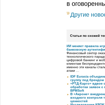
в оговоренны
Другие ново
Статьи по схожей те
ИИ меняет правила иг
банковскую аутентиф
Финансовый сектор оказ
технологического парадо
цифровой банкинг и мо
клиентам беспрецедентн
именно эти каналы стал
атаки …
IDF Eurasia объеди
группу под брендом
«РТД-Карго» вдвое 
обработки заявок с
BPMSoft
В «Акроне» внедрен
входного контроля 
ценностей
Исследование КРОК: