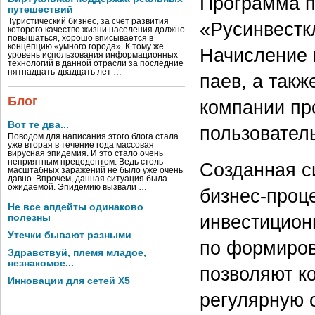
Программа п
путешествий
Туристический бизнес, за счет развития
«Русинвестк
которого качество жизни населения должно
повышаться, хорошо вписывается в
концепцию «умного города». К тому же
Начисление 
уровень использования информационных
технологий в данной отрасли за последние
пятнадцать-двадцать лет …
паев, а так
Блог
компании пр
Вот те два...
пользовател
Поводом для написания этого блога стала
уже вторая в течение года массовая
вирусная эпидемия. И это стало очень
неприятным прецедентом. Ведь столь
Созданная с
масштабных заражений не было уже очень
давно. Впрочем, данная ситуация была
ожидаемой. Эпидемию вызвали …
бизнес-проц
Не все апдейты одинаково
инвестицио
полезны
Утечки бывают разными
по формиров
Здравствуй, племя младое,
незнакомое...
позволяют к
Инновации для сетей X5
регулярную 