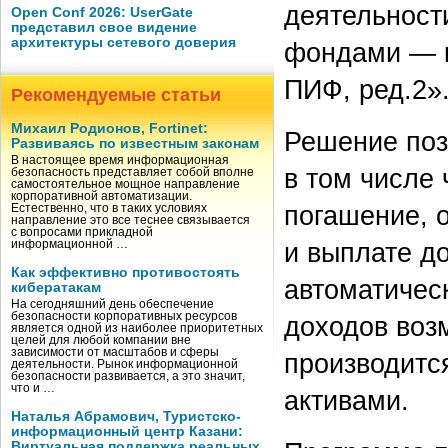
деятельност
Open Conf 2026: UserGate
представил свое видение
архитектуры сетевого доверия
фондами — к
ПИФ, ред.2»
Рекомендуемые статьи
Михаил Родионов, Fortinet:
Решение поз
Развиваясь по известным законам
В настоящее время информационная
в том числе
безопасность представляет собой вполне
самостоятельное мощное направление
корпоративной автоматизации.
погашение, 
Естественно, что в таких условиях
направление это все теснее связывается
с вопросами прикладной
и выплате д
информационной …
Как эффективно противостоять
автоматичес
кибератакам
На сегодняшний день обеспечение
безопасности корпоративных ресурсов
доходов воз
является одной из наиболее приоритетных
целей для любой компании вне
зависимости от масштабов и сферы
производитс
деятельности. Рынок информационной
безопасности развивается, а это значит,
что и …
активами.
Наталья Абрамович, Туристско-
информационный центр Казани:
Виртуальная поддержка реальных