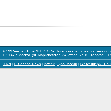
© 1997—2026 АО «СК ПРЕСС».
Политика конфиденциальности п
109147 г. Москва, ул. Марксистская, 34, строение 10. Телефон: +7
ITRN
|
IT Channel News
|
itWeek
|
Byte/Россия
|
Бестселлеры IT-ры