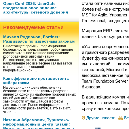
стала оптимальным инс
Open Conf 2026: UserGate
представил свое видение
более гибкие инструме
архитектуры сетевого доверия
MSF for Agile. Управле
Professional, входящего 
Рекомендуемые статьи
Миграцию ERP-систем Г
данных был осуществле
Михаил Родионов, Fortinet:
Развиваясь по известным законам
«Условия современного
В настоящее время информационная
безопасность представляет собой вполне
и грамотного распредел
самостоятельное мощное направление
корпоративной автоматизации.
будет функционироват
Естественно, что в таких условиях
им технологий, — комм
направление это все теснее связывается
с вопросами прикладной
технологий, Microsoft 
информационной …
высококачественное пр
Как эффективно противостоять
Team Foundation Server
кибератакам
бизнеса».
На сегодняшний день обеспечение
безопасности корпоративных ресурсов
является одной из наиболее приоритетных
В дальнейшем компания
целей для любой компании вне
зависимости от масштабов и сферы
проектных команд. По 
деятельности. Рынок информационной
сразу в нескольких пр
безопасности развивается, а это значит,
что и …
Другие новости
Ве
Наталья Абрамович, Туристско-
информационный центр Казани:
Виртуальная поддержка реальных