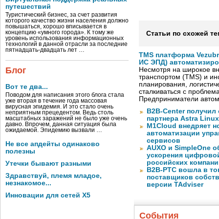
путешествий
Туристический бизнес, за счет развития
которого качество жизни населения должно
повышаться, хорошо вписывается в
концепцию «умного города». К тому же
Статьи по схожей те
уровень использования информационных
технологий в данной отрасли за последние
пятнадцать-двадцать лет …
TMS платформа Vezubr
ИС ЭПД) автоматизиро
Блог
Несмотря на широкое в
транспортом (TMS) и ин
планирования, логистич
Вот те два...
сталкиваться с проблем
Поводом для написания этого блога стала
Предприниматели автом
уже вторая в течение года массовая
вирусная эпидемия. И это стало очень
B2B-Center получил 
неприятным прецедентом. Ведь столь
партнера Astra Linux
масштабных заражений не было уже очень
давно. Впрочем, данная ситуация была
M1Cloud внедряет н
ожидаемой. Эпидемию вызвали …
автоматизации упра
сервисов
Не все апдейты одинаково
AUXO и SimpleOne о
полезны
ускорения цифрово
российских компани
Утечки бывают разными
B2B-РТС вошла в то
Здравствуй, племя младое,
поставщиков собст
незнакомое...
версии TAdviser
Инновации для сетей X5
События