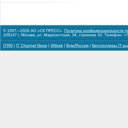
© 1997—2026 АО «СК ПРЕСС».
Политика конфиденциальности п
109147 г. Москва, ул. Марксистская, 34, строение 10. Телефон: +7
ITRN
|
IT Channel News
|
itWeek
|
Byte/Россия
|
Бестселлеры IT-ры