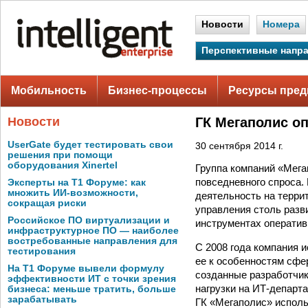
Новости
Номера
Перспективные напр
Мобильность
Бизнес-процессы
Ресурсы пред
Новости
ГК Мегаполис о
UserGate будет тестировать свои
30 сентября 2014 г.
решения при помощи
оборудования Xinertel
Группа компаний «Мега
повседневного спроса.
Эксперты на Т1 Форуме: как
множить ИИ-возможности,
деятельность на терри
сокращая риски
управления столь раз
Российское ПО виртуализации и
инструментах оператив
инфраструктурное ПО — наиболее
востребованные направления для
С 2008 года компания 
тестирования
ее к особенностям сфе
На Т1 Форуме вывели формулу
созданные разработчика
эффективности ИТ с точки зрения
нагрузки на ИТ-департ
бизнеса: меньше тратить, больше
зарабатывать
ГК «Мегаполис» использ