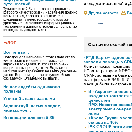
и бюджетирование“ и „
путешествий
Туристический бизнес, за счет развития
которого качество жизни населения должно
Другие новости
Ве
повышаться, хорошо вписывается в
концепцию «умного города». К тому же
уровень использования информационных
технологий в данной отрасли за последние
пятнадцать-двадцать лет …
Блог
Статьи по схожей те
Вот те два...
Поводом для написания этого блога стала
«РТД-Карго» вдвое со
уже вторая в течение года массовая
заявок с помощью CRM
вирусная эпидемия. И это стало очень
Логистическая компания
неприятным прецедентом. Ведь столь
ИТ-интегратором NDBC 
масштабных заражений не было уже очень
давно. Впрочем, данная ситуация была
CRM-системы на базе ро
ожидаемой. Эпидемию вызвали …
платформы BPMSoft (ИТ
месяца была выстроена
Не все апдейты одинаково
полезны
В «Акроне» внедрен
входного контроля 
Утечки бывают разными
ценностей
ПМХ-Инфотех разра
Здравствуй, племя младое,
электронной очеред
незнакомое...
лома
Инновации для сетей X5
«Кропс Групп» увел
склада на 40%
IEK GROUP оптимизи
инфраструктуру