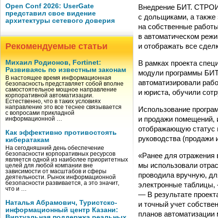
Open Conf 2026: UserGate
Внедрение БИТ. СТРОИ
представил свое видение
с дольщиками, а также 
архитектуры сетевого доверия
на собственные работы
в автоматическом режи
Рекомендуемые статьи
и отображать все сделк
В рамках проекта спе
Михаил Родионов, Fortinet:
Развиваясь по известным законам
модули программы БИТ
В настоящее время информационная
автоматизировали рабо
безопасность представляет собой вполне
самостоятельное мощное направление
и юриста, обучили сотр
корпоративной автоматизации.
Естественно, что в таких условиях
направление это все теснее связывается
Использование програм
с вопросами прикладной
и продажи помещений, 
информационной …
отображающую статус к
Как эффективно противостоять
руководства (продажи 
кибератакам
На сегодняшний день обеспечение
безопасности корпоративных ресурсов
«Ранее для отражения 
является одной из наиболее приоритетных
мы использовали отрас
целей для любой компании вне
зависимости от масштабов и сферы
проводила вручную, дл
деятельности. Рынок информационной
безопасности развивается, а это значит,
электронные таблицы, 
что и …
— В результате проект
Наталья Абрамович, Туристско-
и точный учет собстве
информационный центр Казани:
планов автоматизации 
Виртуальная поддержка реальных