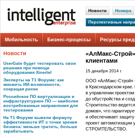
Новости
Номера
Перспективные напр
Мобильность
Бизнес-процессы
Ресурсы пред
Новости
«АлМакс-Строй»
клиентами
UserGate будет тестировать свои
решения при помощи
15 декабря 2014 г.
оборудования Xinertel
Эксперты на Т1 Форуме: как
ООО «АлМакс-Строй» —
множить ИИ-возможности,
в Краснодарском крае.
сокращая риски
в управлении проектом
Российское ПО виртуализации и
до обустройства и соз
инфраструктурное ПО — наиболее
Строительство ведется
востребованные направления для
тестирования
домов», что гарантиру
и обеспечивает защиту
На Т1 Форуме вывели формулу
эффективности ИТ с точки зрения
проект автоматизации 
бизнеса: меньше тратить, больше
СТРОИТЕЛЬСТВО.
зарабатывать