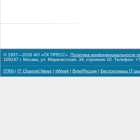
© 1997—2026 АО «СК ПРЕСС».
Политика конфиденциальности п
109147 г. Москва, ул. Марксистская, 34, строение 10. Телефон: +7
ITRN
|
IT Channel News
|
itWeek
|
Byte/Россия
|
Бестселлеры IT-ры