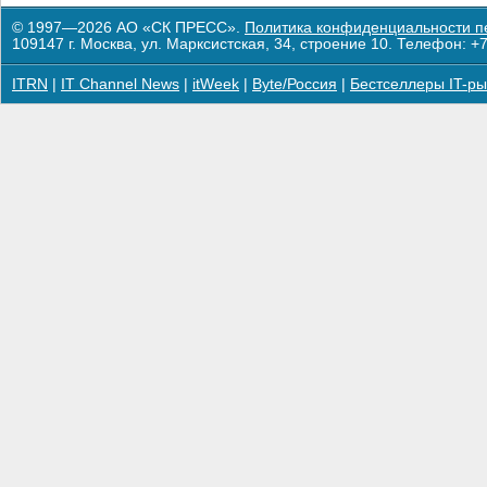
© 1997—2026 АО «СК ПРЕСС».
Политика конфиденциальности п
109147 г. Москва, ул. Марксистская, 34, строение 10. Телефон: +7
ITRN
|
IT Channel News
|
itWeek
|
Byte/Россия
|
Бестселлеры IT-ры