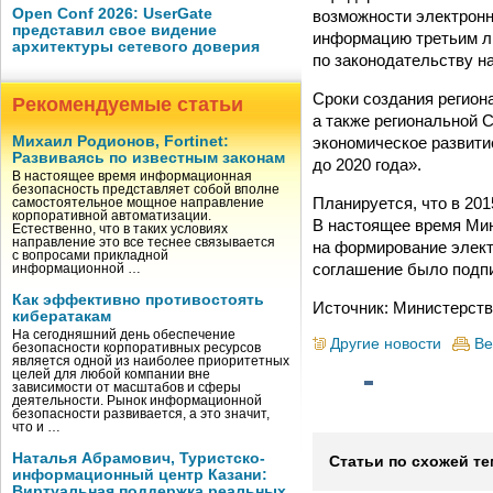
Open Conf 2026: UserGate
возможности электронн
представил свое видение
информацию третьим ли
архитектуры сетевого доверия
по законодательству на
Сроки создания регион
Рекомендуемые статьи
а также региональной
экономическое развити
Михаил Родионов, Fortinet:
Развиваясь по известным законам
до 2020 года».
В настоящее время информационная
безопасность представляет собой вполне
Планируется, что в 20
самостоятельное мощное направление
корпоративной автоматизации.
В настоящее время Мин
Естественно, что в таких условиях
направление это все теснее связывается
на формирование элект
с вопросами прикладной
соглашение было подпи
информационной …
Как эффективно противостоять
Источник: Министерств
кибератакам
На сегодняшний день обеспечение
Другие новости
Ве
безопасности корпоративных ресурсов
является одной из наиболее приоритетных
целей для любой компании вне
зависимости от масштабов и сферы
деятельности. Рынок информационной
безопасности развивается, а это значит,
что и …
Наталья Абрамович, Туристско-
Статьи по схожей те
информационный центр Казани:
Виртуальная поддержка реальных