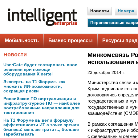
Новости
Номера
Перспективные напр
Мобильность
Бизнес-процессы
Ресурсы пред
Новости
Минкомсвязь Ро
использовании 
UserGate будет тестировать свои
решения при помощи
23 декабря 2014 г.
оборудования Xinertel
Эксперты на Т1 Форуме: как
Министерство связи и
множить ИИ-возможности,
Крым подписали соглаш
сокращая риски
договорились определи
Российское ПО виртуализации и
государственных и мун
инфраструктурное ПО — наиболее
государственных и мун
востребованные направления для
тестирования
взаимодействия (СМЭВ
На Т1 Форуме вывели формулу
В рамках соглашения М
эффективности ИТ с точки зрения
бизнеса: меньше тратить, больше
к инфраструктуре и об
зарабатывать
с федеральным сегмент