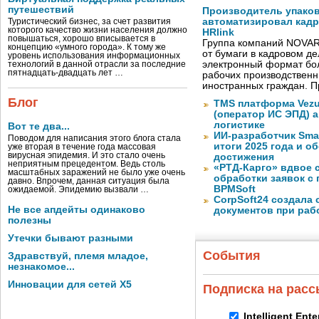
путешествий
Производитель упако
автоматизировал кад
Туристический бизнес, за счет развития
которого качество жизни населения должно
HRlink
повышаться, хорошо вписывается в
Группа компаний NOVAR
концепцию «умного города». К тому же
от бумаги в кадровом д
уровень использования информационных
электронный формат бол
технологий в данной отрасли за последние
пятнадцать-двадцать лет …
рабочих производствен
иностранных граждан. П
Блог
TMS платформа Vezu
(оператор ИС ЭПД) 
логистике
Вот те два...
ИИ-разработчик Sma
Поводом для написания этого блога стала
итоги 2025 года и 
уже вторая в течение года массовая
вирусная эпидемия. И это стало очень
достижения
неприятным прецедентом. Ведь столь
«РТД-Карго» вдвое 
масштабных заражений не было уже очень
обработки заявок с
давно. Впрочем, данная ситуация была
BPMSoft
ожидаемой. Эпидемию вызвали …
CorpSoft24 создала
Не все апдейты одинаково
документов при раб
полезны
Утечки бывают разными
События
Здравствуй, племя младое,
незнакомое...
Инновации для сетей X5
Подписка на рас
Intelligent Ent