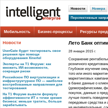
Новости
Номера
Перспективные напр
Мобильность
Бизнес-процессы
Ресурсы пред
Новости
Лето Банк опти
UserGate будет тестировать свои
28 января 2015 г.
решения при помощи
оборудования Xinertel
Сохранение рентабель
розничного кредитован
Эксперты на Т1 Форуме: как
множить ИИ-возможности,
Глубокое изучение ожи
сокращая риски
того или иного маркет
Российское ПО виртуализации и
маркетинговых кампани
инфраструктурное ПО — наиболее
в банке данные о клие
востребованные направления для
(демографическими, фи
тестирования
покупок, данные о пре
На Т1 Форуме вывели формулу
лучше понять поведени
эффективности ИТ с точки зрения
бизнеса: меньше тратить, больше
передовые средства и
зарабатывать
на индивидуальные, со