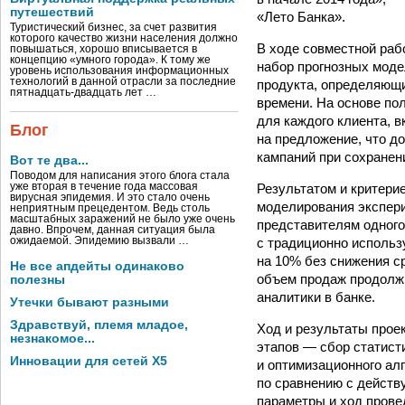
путешествий
«Лето Банка».
Туристический бизнес, за счет развития
которого качество жизни населения должно
В ходе совместной раб
повышаться, хорошо вписывается в
концепцию «умного города». К тому же
набор прогнозных моде
уровень использования информационных
технологий в данной отрасли за последние
продукта, определяющ
пятнадцать-двадцать лет …
времени. На основе по
для каждого клиента, 
Блог
на предложение, что д
кампаний при сохранен
Вот те два...
Поводом для написания этого блога стала
Результатом и критери
уже вторая в течение года массовая
вирусная эпидемия. И это стало очень
моделирования экспери
неприятным прецедентом. Ведь столь
масштабных заражений не было уже очень
представителям одного
давно. Впрочем, данная ситуация была
с традиционно использ
ожидаемой. Эпидемию вызвали …
на 10% без снижения с
Не все апдейты одинаково
объем продаж продолжи
полезны
аналитики в банке.
Утечки бывают разными
Здравствуй, племя младое,
Ход и результаты прое
незнакомое...
этапов — сбор статист
Инновации для сетей X5
и оптимизационного ал
по сравнению с действ
параметры и ход прове