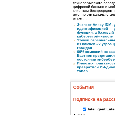
технологического парадо
цифровой банкинг и мо
клиентам беспрецедентн
именно эти каналы стал
атаки …
Эксперт Ankey IDM:
идентификацией — у
функция, а базовый
киберустойчивости
Утечки персональны
из ключевых угроз 
граждан
60% компаний не за
Бастион представил
состоянии кибербез
Иллюзия приватност
превратили ИИ-диал
товар
События
Подписка на рас
Intelligent Ent