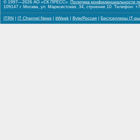
© 1997—2026 АО «СК ПРЕСС».
Политика конфиденциальности п
109147 г. Москва, ул. Марксистская, 34, строение 10. Телефон: +7
ITRN
|
IT Channel News
|
itWeek
|
Byte/Россия
|
Бестселлеры IT-ры