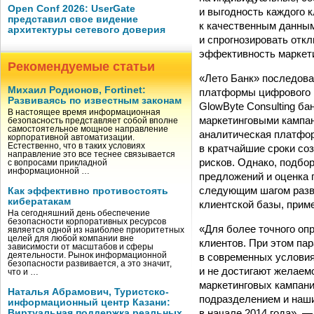
Open Conf 2026: UserGate
и выгодность каждого 
представил свое видение
к качественным данным
архитектуры сетевого доверия
и спрогнозировать отк
эффективность маркети
Рекомендуемые статьи
«Лето Банк» последова
Михаил Родионов, Fortinet:
платформы цифрового м
Развиваясь по известным законам
GlowByte Consulting б
В настоящее время информационная
маркетинговыми кампан
безопасность представляет собой вполне
самостоятельное мощное направление
аналитическая платфо
корпоративной автоматизации.
Естественно, что в таких условиях
в кратчайшие сроки со
направление это все теснее связывается
рисков. Однако, подбо
с вопросами прикладной
информационной …
предложений и оценка 
следующим шагом разв
Как эффективно противостоять
кибератакам
клиентской базы, приме
На сегодняшний день обеспечение
безопасности корпоративных ресурсов
«Для более точного оп
является одной из наиболее приоритетных
целей для любой компании вне
клиентов. При этом па
зависимости от масштабов и сферы
в современных условия
деятельности. Рынок информационной
безопасности развивается, а это значит,
и не достигают желаем
что и …
маркетинговых кампан
Наталья Абрамович, Туристско-
подразделением и наши
информационный центр Казани:
в начале 2014 года», 
Виртуальная поддержка реальных