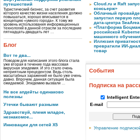
Cloud.ru и Raft запу
путешествий
консьерж»
Туристический бизнес, за счет развития
Облачный провайде
которого качество жизни населения должно
повышаться, хорошо вписывается в
запустил первую пло
концепцию «умного города». К тому же
дата-центра SeaArea
уровень использования информационных
«Платформа Боцман
технологий в данной отрасли за последние
российской Kuberne
пятнадцать-двадцать лет …
машинного обучени
Иллюзия приватност
Блог
превратили ИИ-диал
товар
Вот те два...
Поводом для написания этого блога стала
уже вторая в течение года массовая
вирусная эпидемия. И это стало очень
События
неприятным прецедентом. Ведь столь
масштабных заражений не было уже очень
давно. Впрочем, данная ситуация была
ожидаемой. Эпидемию вызвали …
Подписка на рас
Не все апдейты одинаково
полезны
Intelligent Ent
Утечки бывают разными
E-mail
Здравствуй, племя младое,
незнакомое...
Инновации для сетей X5
Управление подписко