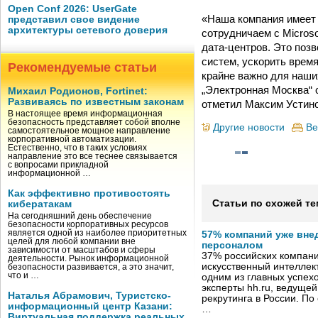
Open Conf 2026: UserGate
«Наша компания имеет 
представил свое видение
архитектуры сетевого доверия
сотрудничаем с Micros
дата-центров. Это поз
систем, ускорить время
Рекомендуемые статьи
крайне важно для наши
„Электронная Москва“
Михаил Родионов, Fortinet:
Развиваясь по известным законам
отметил Максим Устин
В настоящее время информационная
безопасность представляет собой вполне
Другие новости
Ве
самостоятельное мощное направление
корпоративной автоматизации.
Естественно, что в таких условиях
направление это все теснее связывается
с вопросами прикладной
информационной …
Как эффективно противостоять
Статьи по схожей те
кибератакам
На сегодняшний день обеспечение
безопасности корпоративных ресурсов
является одной из наиболее приоритетных
57% компаний уже вне
целей для любой компании вне
персоналом
зависимости от масштабов и сферы
37% российских компан
деятельности. Рынок информационной
искусственный интеллект
безопасности развивается, а это значит,
что и …
одним из главных успех
эксперты hh.ru, ведуще
Наталья Абрамович, Туристско-
рекрутинга в России. П
информационный центр Казани:
…
Виртуальная поддержка реальных