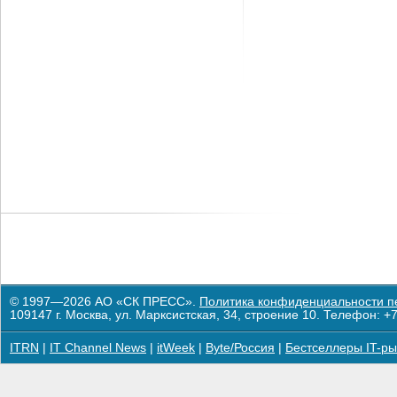
© 1997—2026 АО «СК ПРЕСС».
Политика конфиденциальности п
109147 г. Москва, ул. Марксистская, 34, строение 10. Телефон: +7
ITRN
|
IT Channel News
|
itWeek
|
Byte/Россия
|
Бестселлеры IT-ры