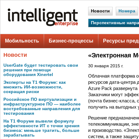
Новости
Номера
Перспективные напр
Мобильность
Бизнес-процессы
Ресурсы пред
Новости
«Электронная М
UserGate будет тестировать свои
30 января 2015 г.
решения при помощи
оборудования Xinertel
Облачная платформа о
ресурсов дата-центра 
Эксперты на Т1 Форуме: как
множить ИИ-возможности,
Azure Pack развернута 
сокращая риски
Заказчики могут эффек
Российское ПО виртуализации и
(почта бизнес-класса,
инфраструктурное ПО — наиболее
получить на выгодных у
востребованные направления для
тестирования
Решение предназначено
На Т1 Форуме вывели формулу
телекоммуникации, эне
эффективности ИТ с точки зрения
и производство. «Элек
бизнеса: меньше тратить, больше
зарабатывать
систем, а также защит