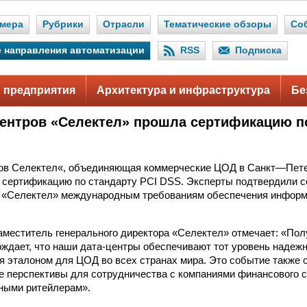
мера
Рубрики
Отрасли
Тематические обзоры
Со
 направления автоматизации
RSS
Подписка
 предприятия
Архитектура и инфраструктура
Бе
центров «Селектел» прошла сертификацию п
ров Селектел«, объединяющая коммерческие ЦОД в Санкт—Пете
сертификацию по стандарту PCI DSS. Эксперты подтвердили с
 «Селектел» международным требованиям обеспечения инфор
аместитель генерального директора «Селектел» отмечает: «По
ждает, что наши дата-центры обеспечивают тот уровень надежн
я эталоном для ЦОД во всех странах мира. Это событие также 
е перспективы для сотрудничества с компаниями финансового с
ными ритейлерам».