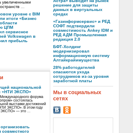
Астра» выводит на рынок
а увеличенными
решение для защиты
остранств …
данных в виртуальных
средах
новом уровне с BIM
ли итоги «Бизнес
«Газинформсервис» и РЕД
 области
СОФТ подтвердили
ую ЦПМ
совместимость Ankey IDM и
ил сервисное
РЕД АДМ Промышленная
ей Volkswagen в
редакция 2.0
ичил прибыль
БФТ-Холдинг
модернизировал
информационную систему
Алтайкрайимущества
28% работодателей
опасаются ухода
сотрудников из-за уровня
жи
заработной платы
ущей национальной
Мы в социальных
и «НТИ ЭКСПО»
V Международного форума
сетях
нопром» состоялась
ьной выставки достижений
«НТИ ЭКСПО». В этом году
И ЭКСПО» — это …
 организовать
я совместного