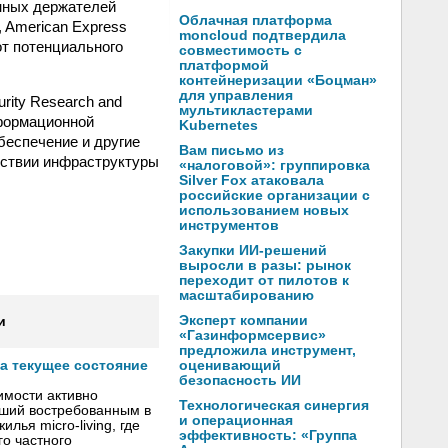
нных держателей
Облачная платформа
, American Express
moncloud подтвердила
от потенциального
совместимость с
платформой
контейнеризации «Боцман»
для управления
ity Research and
мультикластерами
нформационной
Kubernetes
беспечение и другие
Вам письмо из
тствии инфраструктуры
«налоговой»: группировка
Silver Fox атаковала
российские организации с
использованием новых
инструментов
Закупки ИИ-решений
выросли в разы: рынок
переходит от пилотов к
масштабированию
Эксперт компании
и
«Газинформсервис»
предложила инструмент,
оценивающий
а текущее состояние
безопасность ИИ
имости активно
Технологическая синергия
вший востребованным в
и операционная
лья micro-living, где
эффективность: «Группа
о частного