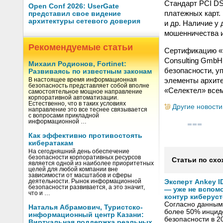
Стандарт PCI DS
Open Conf 2026: UserGate
платежных карт.
представил свое видение
архитектуры сетевого доверия
и др. Наличие у
мошенничества и
Рекомендуемые статьи
Сертификацию «
Consulting GmbH
Михаил Родионов, Fortinet:
безопасности, у
Развиваясь по известным законам
элементы архите
В настоящее время информационная
безопасность представляет собой вполне
«Селектел» всем
самостоятельное мощное направление
корпоративной автоматизации.
Естественно, что в таких условиях
Другие новости
направление это все теснее связывается
с вопросами прикладной
информационной …
Как эффективно противостоять
кибератакам
На сегодняшний день обеспечение
безопасности корпоративных ресурсов
Статьи по схо
является одной из наиболее приоритетных
целей для любой компании вне
зависимости от масштабов и сферы
деятельности. Рынок информационной
Эксперт Ankey 
безопасности развивается, а это значит,
— уже не вспом
что и …
контур киберус
Согласно данным 
Наталья Абрамович, Туристско-
более 50% инцид
информационный центр Казани:
безопасности в 2
Виртуальная поддержка реальных