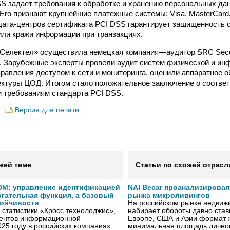
S задает требования к обработке и хранению персональных да
 Его признают крупнейшие платежные системы: Visa, MasterCard
 дата-центров сертификата PCI DSS гарантирует защищенность 
ли кражи информации при транзакциях.
Селектел» осуществила немецкая компания—аудитор SRC Secur
. Зарубежные эксперты провели аудит систем физической и и
правления доступом к сети и мониторинга, оценили аппаратное о
ктуры ЦОД. Итогом стало положительное заключение о соотве
 требованиям стандарта PCI DSS.
Версия для печати
жей теме
Статьи по схожей отрасл
IDM: управление идентификацией
NAI Becar проанализировал
огательная функция, а базовый
рынка микроливингов
тойчивости
На российском рынке недвиж
статистики «Кросс технолоджис»,
набирает обороты давно ста
ентов информационной
Европе, США и Азии формат жи
025 году в российских компаниях
минимальная площадь личног