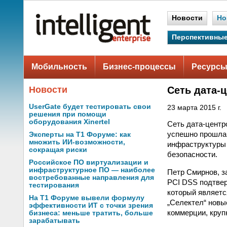
Новости
Но
Перспективные
Мобильность
Бизнес-процессы
Ресурсы
Новости
Сеть дата-
UserGate будет тестировать свои
23 марта 2015 г.
решения при помощи
оборудования Xinertel
Сеть дата-цент
успешно прошла 
Эксперты на Т1 Форуме: как
множить ИИ-возможности,
инфраструктуры
сокращая риски
безопасности.
Российское ПО виртуализации и
инфраструктурное ПО — наиболее
Петр Смирнов, з
востребованные направления для
PCI DSS подтвер
тестирования
который являетс
На Т1 Форуме вывели формулу
„Селектел“ новы
эффективности ИТ с точки зрения
коммерции, круп
бизнеса: меньше тратить, больше
зарабатывать