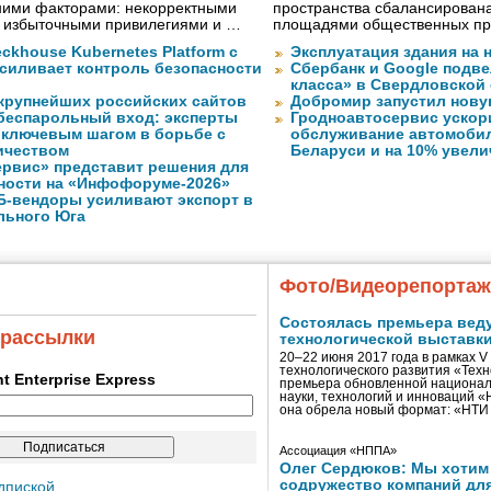
ними факторами: некорректными
пространства сбалансирован
, избыточными привилегиями и …
площадями общественных пр
ckhouse Kubernetes Platform с
Эксплуатация здания на 
усиливает контроль безопасности
Сбербанк и Google подве
класса» в Свердловской
 крупнейших российских сайтов
Добромир запустил нов
 беспарольный вход: эксперты
Гродноавтосервис ускор
 ключевым шагом в борьбе с
обслуживание автомобил
ичеством
Беларуси и на 10% увел
рвис» представит решения для
ности на «Инфофоруме-2026»
Б-вендоры усиливают экспорт в
льного Юга
Фото/Видеорепорта
Состоялась премьера вед
 рассылки
технологической выставк
20–22 июня 2017 года в рамках 
технологического развития «Тех
ent Enterprise Express
премьера обновленной национал
науки, технологий и инноваций 
она обрела новый формат: «НТ
Ассоциация «НППА»
Олег Сердюков: Мы хотим
содружество компаний дл
дпиской