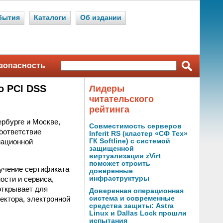
бытия
Каталоги
Об издании
зопасность
о PCI DSS
Лидеры
читательского
рейтинга
рбурге и Москве,
Совместимость серверов
оответствие
Inferit RS (кластер «СФ Тех»
мационной
ГК Softline) с системой
защищенной
виртуализации zVirt
поможет строить
лучение сертификата
доверенные
ости и сервиса,
инфраструктуры
открывает для
Доверенная операционная
ектора, электронной
система и современные
средства защиты: Astra
Linux и Dallas Lock прошли
испытания