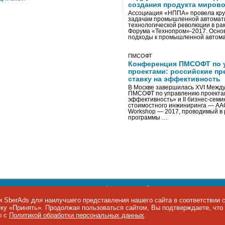
создания продукта мирово
Ассоциация «НППА» провела кру
задачам промышленной автомати
технологической революции в ра
Форума «Технопром»-2017. Осно
подходы к промышленной автома
ПМСОФТ
Конференция ПМСОФТ по 
проектами: российские пр
ставку на эффективность
В Москве завершилась XVI Межд
ПМСОФТ по управлению проекта
эффективность» и II бизнес-сем
стоимостного инжиниринга — AA
Workshop — 2017, проводимый в 
программы …
ости персональных данных
,
информация об авторских правах и п
фон: +7 495 974-22-60. Факс: +7 495 974-22-63. E-mail:
siteeditor@i
 SberAds для наилучшего представления нашего сайта в соответствии 
опку «Принять». Продолжая пользоваться сайтом, Вы подтверждаете, чт
ы IT-рынка
ы с
Политикой обработки персональных данных
.