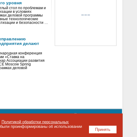
го уровня
глый стол по проблемам и
зации в условиях
мках деловой программы
вные технологические
тизации и безопасности …
управлению
едприятия делают
ународная конференция
ми «Ставка на
инар Ассоциации развития
CE Moscow Spring
рамках деловой
орядке использования материалов сайта
emag.ru
..
с
Политикой обработки персональных
о были проинформированы об использовании
Принять