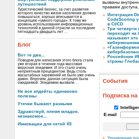
вызваны внутрен
путешествий
правами доступа
Туристический бизнес, за счет развития
которого качество жизни населения должно
Интеграция De
повышаться, хорошо вписывается в
CodeScoring 
концепцию «умного города». К тому же
в CI/CD
уровень использования информационных
технологий в данной отрасли за последние
Три четверти
пятнадцать-двадцать лет …
переходят на
называют это
кибермошенн
Блог
«Газинформсе
кибербезопас
Вот те два...
Российские И
Поводом для написания этого блога стала
страны Глоба
уже вторая в течение года массовая
вирусная эпидемия. И это стало очень
неприятным прецедентом. Ведь столь
масштабных заражений не было уже очень
давно. Впрочем, данная ситуация была
События
ожидаемой. Эпидемию вызвали …
Не все апдейты одинаково
Подписка на
полезны
Утечки бывают разными
Intellig
Здравствуй, племя младое,
E-mail
незнакомое...
Инновации для сетей X5
Управление по