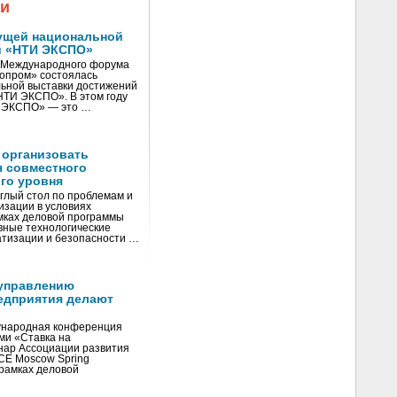
жи
ущей национальной
и «НТИ ЭКСПО»
V Международного форума
нопром» состоялась
ьной выставки достижений
«НТИ ЭКСПО». В этом году
И ЭКСПО» — это …
 организовать
я совместного
го уровня
глый стол по проблемам и
зации в условиях
мках деловой программы
вные технологические
тизации и безопасности …
управлению
едприятия делают
ународная конференция
ми «Ставка на
инар Ассоциации развития
CE Moscow Spring
рамках деловой