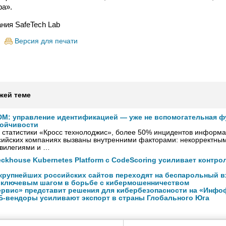
ра».
ния SafeTech Lab
Версия для печати
жей теме
IDM: управление идентификацией — уже не вспомогательная ф
тойчивости
 статистики «Кросс технолоджис», более 50% инцидентов информ
ссийских компаниях вызваны внутренними факторами: некорректны
вилегиями и …
ckhouse Kubernetes Platform с CodeScoring усиливает контро
 крупнейших российских сайтов переходят на беспарольный в
 ключевым шагом в борьбе с кибермошенничеством
рвис» представит решения для кибербезопасности на «Инфо
Б-вендоры усиливают экспорт в страны Глобального Юга