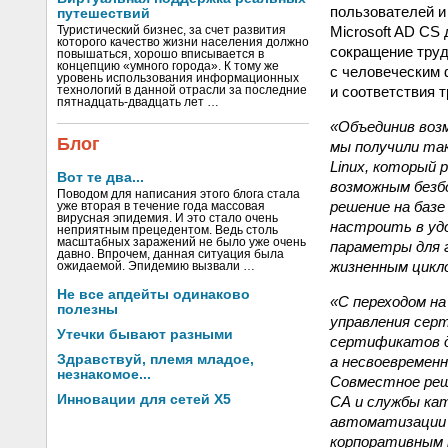
пользователей и
путешествий
Microsoft AD CS
Туристический бизнес, за счет развития
которого качество жизни населения должно
сокращение труд
повышаться, хорошо вписывается в
концепцию «умного города». К тому же
с человеческим 
уровень использования информационных
и соответствия 
технологий в данной отрасли за последние
пятнадцать-двадцать лет …
«Объединив воз
Блог
мы получили та
Linux, который 
Вот те два...
возможным безб
Поводом для написания этого блога стала
решение на баз
уже вторая в течение года массовая
вирусная эпидемия. И это стало очень
настроить в уд
неприятным прецедентом. Ведь столь
масштабных заражений не было уже очень
параметры для г
давно. Впрочем, данная ситуация была
жизненным цик
ожидаемой. Эпидемию вызвали …
Не все апдейты одинаково
«С переходом н
полезны
управления сер
Утечки бывают разными
сертификатов д
Здравствуй, племя младое,
а несвоевремен
незнакомое...
Совместное реше
Инновации для сетей X5
CA и службы кат
автоматизации 
корпоративным 