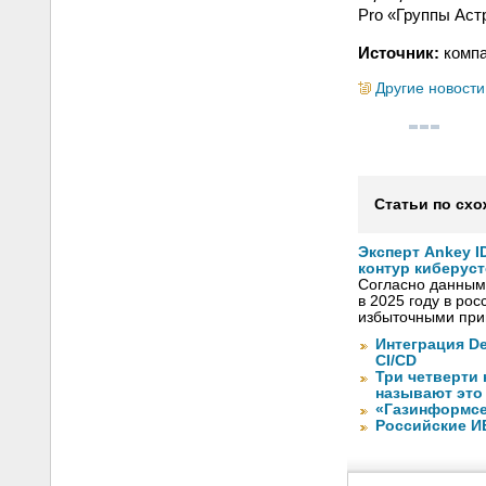
Pro «Группы Аст
Источник:
компа
Другие новости
Статьи по схо
Эксперт Ankey 
контур киберус
Согласно данным
в 2025 году в ро
избыточными при
Интеграция De
CI/CD
Три четверти
называют это
«Газинформсе
Российские И