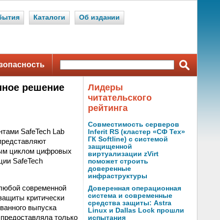
бытия
Каталоги
Об издании
зопасность
енное решение
Лидеры
читательского
рейтинга
Совместимость серверов
нтами SafeTech Lab
Inferit RS (кластер «СФ Тех»
ГК Softline) с системой
 представляют
защищенной
ным циклом цифровых
виртуализации zVirt
ции SafeTech
поможет строить
доверенные
инфраструктуры
 любой современной
Доверенная операционная
система и современные
 защиты критически
средства защиты: Astra
ованного выпуска
Linux и Dallas Lock прошли
 предоставляла только
испытания