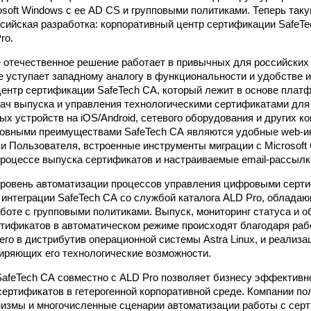
osoft Windows с ее AD CS и групповыми политиками. Теперь так
ссийская разработка: корпоративный центр сертификации SafeTe
ro.
 отечественное решение работает в привычных для российских
 не уступает западному аналогу в функциональности и удобстве 
ентр сертификации SafeTech CA, который лежит в основе плат
ач выпуска и управления технологическими сертификатами для 
ых устройств на iOS/Android, сетевого оборудования и других к
овными преимуществами SafeTech CA являются удобные web-
и Пользователя, встроенные инструменты миграции с Microsoft
процессе выпуска сертификатов и настраиваемые email-рассылк
ровень автоматизации процессов управления цифровыми серти
й интеграции SafeTech CA со службой каталога ALD Pro, облад
боте с групповыми политиками. Выпуск, мониторинг статуса и 
ификатов в автоматическом режиме происходят благодаря раб
его в дистрибутив операционной системы Astra Linux, и реализ
иряющих его технологические возможности.
afeTech CA совместно с ALD Pro позволяет бизнесу эффективн
а сертификатов в гетерогенной корпоративной среде. Компании п
измы и многочисленные сценарии автоматизации работы с сер