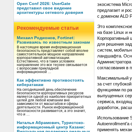
Open Conf 2026: UserGate
экосистема Micr
представил свое видение
предлагает и ро
архитектуры сетевого доверия
с доменом ALD P
Это комплексное
Рекомендуемые статьи
на базе Linux и
Корпоративный ц
Михаил Родионов, Fortinet:
Развиваясь по известным законам
для решения зад
В настоящее время информационная
систем, мобильн
безопасность представляет собой вполне
самостоятельное мощное направление
ландшафта. Осн
корпоративной автоматизации.
Администратора 
Естественно, что в таких условиях
направление это все теснее связывается
согласования в 
с вопросами прикладной
информационной …
Максимальный у
Как эффективно противостоять
за счет глубоко
кибератакам
функциями по ра
На сегодняшний день обеспечение
безопасности корпоративных ресурсов
выпущенных серт
является одной из наиболее приоритетных
целей для любой компании вне
сервиса, входящ
зависимости от масштабов и сферы
доработок, расш
деятельности. Рынок информационной
безопасности развивается, а это значит,
что и …
Использование S
Наталья Абрамович, Туристско-
Autoenrollment’
информационный центр Казани:
применять механ
Виртуальная поддержка реальных