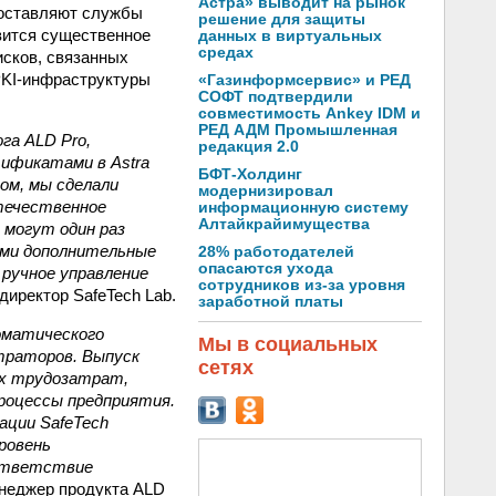
Астра» выводит на рынок
доставляют службы
решение для защиты
овится существенное
данных в виртуальных
средах
исков, связанных
PKI-инфраструктуры
«Газинформсервис» и РЕД
СОФТ подтвердили
совместимость Ankey IDM и
РЕД АДМ Промышленная
га ALD Pro,
редакция 2.0
ификатами в Astra
БФТ-Холдинг
ом, мы сделали
модернизировал
отечественное
информационную систему
Алтайкрайимущества
 могут один раз
ами дополнительные
28% работодателей
опасаются ухода
 ручное управление
сотрудников из-за уровня
директор SafeTech Lab.
заработной платы
оматического
Мы в социальных
траторов. Выпуск
сетях
ых трудозатрат,
роцессы предприятия.
ации SafeTech
ровень
оответствие
енеджер продукта ALD