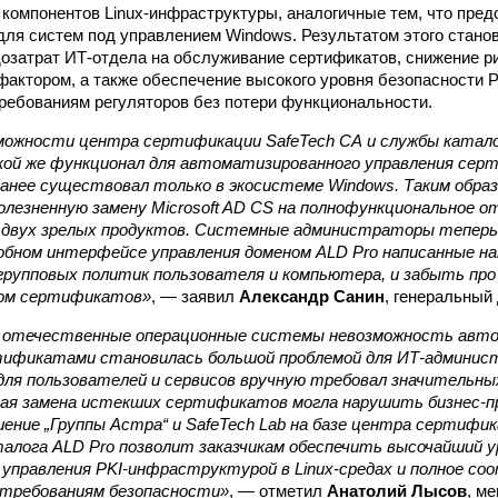
 компонентов Linux-инфраструктуры, аналогичные тем, что пре
 для систем под управлением Windows. Результатом этого стан
озатрат ИТ-отдела на обслуживание сертификатов, снижение р
фактором, а также обеспечение высокого уровня безопасности 
требованиям регуляторов без потери функциональности.
можности центра сертификации SafeTech CA и службы катало
кой же функционал для автоматизированного управления серт
ранее существовал только в экосистеме Windows. Таким образ
олезненную замену Microsoft AD CS на полнофункциональное 
е двух зрелых продуктов. Системные администраторы теперь
обном интерфейсе управления доменом ALD Pro написанные н
рупповых политик пользователя и компьютера, и забыть про
лом сертификатов»
, — заявил
Александр Санин
, генеральный 
а отечественные операционные системы невозможность авт
тификатами становилась большой проблемой для ИТ-админис
ля пользователей и сервисов вручную требовал значительн
ная замена истекших сертификатов могла нарушить бизнес-п
ние „Группы Астра“ и SafeTech Lab на базе центра сертифик
алога ALD Pro позволит заказчикам обеспечить высочайший у
управления PKI-инфраструктурой в Linux-средах и полное с
требованиям безопасности»
, — отметил
Анатолий Лысов
, м