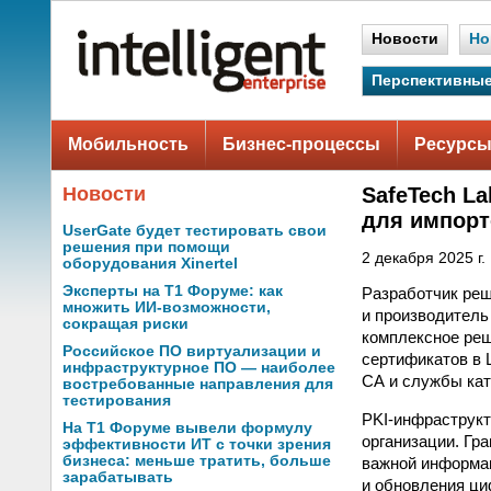
Новости
Но
Перспективные
Мобильность
Бизнес-процессы
Ресурсы
Новости
SafeTech L
для импорт
UserGate будет тестировать свои
решения при помощи
2 декабря 2025 г.
оборудования Xinertel
Эксперты на Т1 Форуме: как
Разработчик реш
множить ИИ-возможности,
и производитель
сокращая риски
комплексное ре
Российское ПО виртуализации и
сертификатов в 
инфраструктурное ПО — наиболее
CA и службы кат
востребованные направления для
тестирования
PKI-инфраструк
На Т1 Форуме вывели формулу
организации. Гр
эффективности ИТ с точки зрения
бизнеса: меньше тратить, больше
важной информац
зарабатывать
и обновления ци