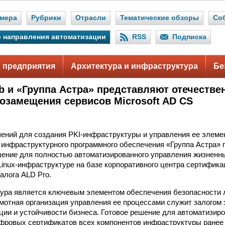
мера
Рубрики
Отрасли
Тематические обзоры
Со
 направления автоматизации
RSS
Подписка
 предприятия
Архитектура и инфраструктура
Бе
ab и «Группа Астра» представляют отечеств
озамещения сервисов Microsoft AD CS
ений для создания PKI-инфраструктуры и управления ее элеме
 инфраструктурного программного обеспечения «Группа Астра»
шение для полностью автоматизированного управления жизнен
Linux-инфраструктуре на базе корпоративного центра сертифика
алога ALD Pro.
тура является ключевым элементом обеспечения безопасности
амотная организация управления ее процессами служит залогом
ии и устойчивости бизнеса. Готовое решение для автоматизир
фровых сертификатов всех компонентов инфраструктуры ранее