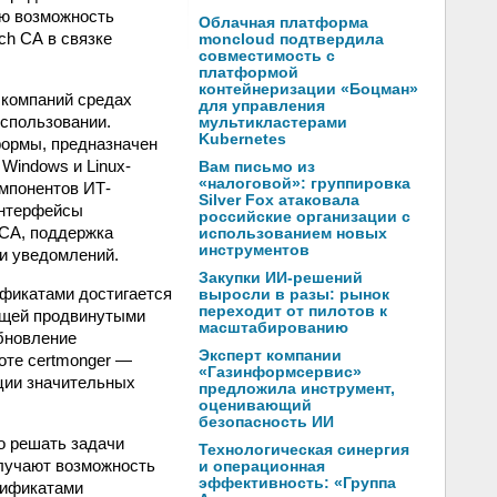
ую возможность
Облачная платформа
ch CA в связке
moncloud подтвердила
совместимость с
платформой
контейнеризации «Боцман»
 компаний средах
для управления
использовании.
мультикластерами
Kubernetes
формы, предназначен
Windows и Linux-
Вам письмо из
«налоговой»: группировка
омпонентов ИТ-
Silver Fox атаковала
интерфейсы
российские организации с
 CA, поддержка
использованием новых
инструментов
и уведомлений.
Закупки ИИ-решений
фикатами достигается
выросли в разы: рынок
переходит от пилотов к
ающей продвинутыми
масштабированию
обновление
Эксперт компании
оте certmonger —
«Газинформсервис»
ации значительных
предложила инструмент,
оценивающий
безопасность ИИ
о решать задачи
Технологическая синергия
олучают возможность
и операционная
эффективность: «Группа
тификатами