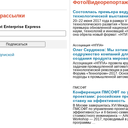
Фото/Видеорепорта
Состоялась премьера вед
 рассылки
технологической выставк
20–22 июня 2017 года в рамках 
технологического развития «Тех
ent Enterprise Express
премьера обновленной национал
науки, технологий и инноваций 
она обрела новый формат: «НТ
Ассоциация «НППА»
Олег Сердюков: Мы хотим
содружество компаний дл
дпиской
создания продукта мирово
Ассоциация «НППА» провела кру
задачам промышленной автомати
технологической революции в ра
Форума «Технопром»-2017. Осно
подходы к промышленной автома
ПМСОФТ
Конференция ПМСОФТ по 
проектами: российские пр
ставку на эффективность
В Москве завершилась XVI Межд
ПМСОФТ по управлению проекта
эффективность» и II бизнес-сем
стоимостного инжиниринга — AA
Workshop — 2017, проводимый в 
программы …