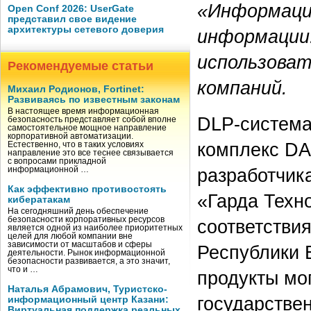
«Информаци
Open Conf 2026: UserGate
представил свое видение
архитектуры сетевого доверия
информации
использова
Рекомендуемые статьи
компаний.
Михаил Родионов, Fortinet:
Развиваясь по известным законам
В настоящее время информационная
DLP-система
безопасность представляет собой вполне
самостоятельное мощное направление
корпоративной автоматизации.
комплекс DA
Естественно, что в таких условиях
направление это все теснее связывается
с вопросами прикладной
разработчик
информационной …
Как эффективно противостоять
«Гарда Техн
кибератакам
На сегодняшний день обеспечение
безопасности корпоративных ресурсов
соответстви
является одной из наиболее приоритетных
целей для любой компании вне
зависимости от масштабов и сферы
Республики 
деятельности. Рынок информационной
безопасности развивается, а это значит,
что и …
продукты мог
Наталья Абрамович, Туристско-
государствен
информационный центр Казани:
Виртуальная поддержка реальных