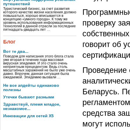
путешествий
Туристический бизнес, за счет развития
Программны
которого качество жизни населения должно
повышаться, хорошо вписывается в
концепцию «умного города». К тому же
проверку за
уровень использования информационных
технологий в данной отрасли за последние
пятнадцать-двадцать лет …
собственных
Блог
говорит об 
Вот те два...
сертификаци
Поводом для написания этого блога стала
уже вторая в течение года массовая
вирусная эпидемия. И это стало очень
неприятным прецедентом. Ведь столь
Проведение 
масштабных заражений не было уже очень
давно. Впрочем, данная ситуация была
ожидаемой. Эпидемию вызвали …
аналитическ
Не все апдейты одинаково
Беларусь. П
полезны
Утечки бывают разными
регламентом
Здравствуй, племя младое,
незнакомое...
средства за
Инновации для сетей X5
могут испол