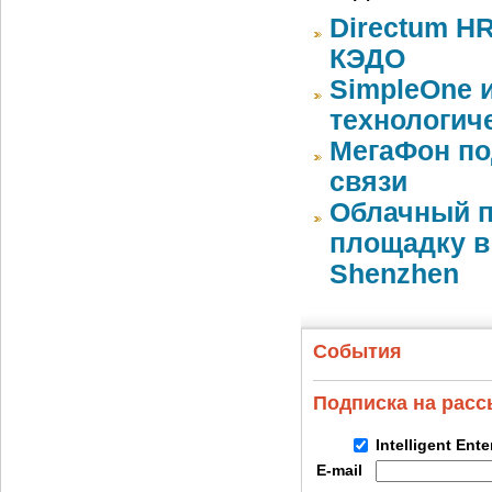
Directum HR
КЭДО
SimpleOne 
технологич
МегаФон по
связи
Облачный п
площадку в 
Shenzhen
События
Подписка на рас
Intelligent Ent
E-mail