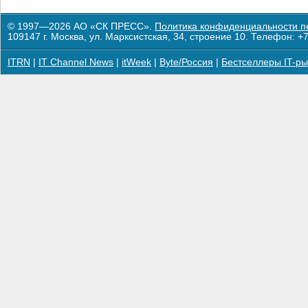
© 1997—2026 АО «СК ПРЕСС».
Политика конфиденциальности п
109147 г. Москва, ул. Марксистская, 34, строение 10. Телефон: +7
ITRN
|
IT Channel News
|
itWeek
|
Byte/Россия
|
Бестселлеры IT-ры