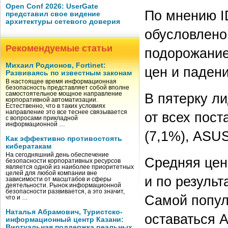
Open Conf 2026: UserGate
По мнению I
представил свое видение
архитектуры сетевого доверия
обусловлено
Рекомендуемые статьи
подорожание
Михаил Родионов, Fortinet:
цен и паден
Развиваясь по известным законам
В настоящее время информационная
безопасность представляет собой вполне
В пятерку л
самостоятельное мощное направление
корпоративной автоматизации.
Естественно, что в таких условиях
направление это все теснее связывается
от всех пост
с вопросами прикладной
информационной …
(7,1%), ASUS
Как эффективно противостоять
кибератакам
На сегодняшний день обеспечение
Средняя цен
безопасности корпоративных ресурсов
является одной из наиболее приоритетных
целей для любой компании вне
и по результ
зависимости от масштабов и сферы
деятельности. Рынок информационной
безопасности развивается, а это значит,
Самой попул
что и …
Наталья Абрамович, Туристско-
оставаться 
информационный центр Казани:
Виртуальная поддержка реальных