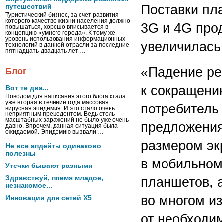
Поставки пл
путешествий
Туристический бизнес, за счет развития
которого качество жизни населения должно
3G и 4G про
повышаться, хорошо вписывается в
концепцию «умного города». К тому же
уровень использования информационных
увеличилась
технологий в данной отрасли за последние
пятнадцать-двадцать лет …
«Падение ре
Блог
к сокращени
Вот те два...
Поводом для написания этого блога стала
уже вторая в течение года массовая
потребитель
вирусная эпидемия. И это стало очень
неприятным прецедентом. Ведь столь
масштабных заражений не было уже очень
предложения
давно. Впрочем, данная ситуация была
ожидаемой. Эпидемию вызвали …
размером эк
Не все апдейты одинаково
полезны
в мобильном
Утечки бывают разными
планшетов, 
Здравствуй, племя младое,
незнакомое...
во многом и
Инновации для сетей X5
от необходи