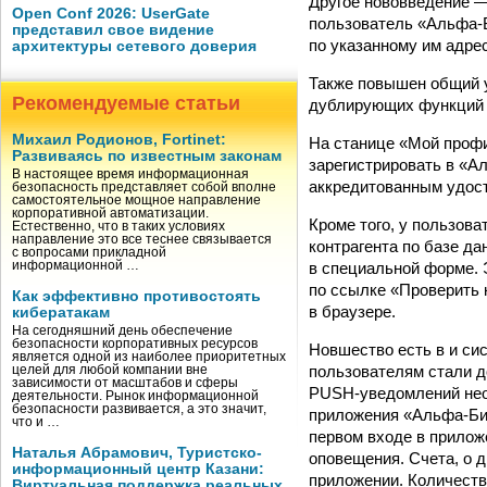
Другое нововведение —
Open Conf 2026: UserGate
пользователь «Альфа-Б
представил свое видение
по указанному им адре
архитектуры сетевого доверия
Также повышен общий у
Рекомендуемые статьи
дублирующих функций 
Михаил Родионов, Fortinet:
На станице «Мой проф
Развиваясь по известным законам
зарегистрировать в «А
В настоящее время информационная
аккредитованным удос
безопасность представляет собой вполне
самостоятельное мощное направление
корпоративной автоматизации.
Кроме того, у пользов
Естественно, что в таких условиях
направление это все теснее связывается
контрагента по базе да
с вопросами прикладной
в специальной форме. 
информационной …
по ссылке «Проверить 
Как эффективно противостоять
в браузере.
кибератакам
На сегодняшний день обеспечение
безопасности корпоративных ресурсов
Новшество есть в и си
является одной из наиболее приоритетных
пользователям стали д
целей для любой компании вне
зависимости от масштабов и сферы
PUSH-уведомлений необ
деятельности. Рынок информационной
безопасности развивается, а это значит,
приложения «Альфа-Би
что и …
первом входе в прилож
Наталья Абрамович, Туристско-
оповещения. Счета, о 
информационный центр Казани:
приложении. Количеств
Виртуальная поддержка реальных