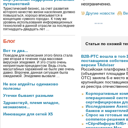
неограниченно.
путешествий
Туристический бизнес, за счет развития
которого качество жизни населения должно
Другие новости
Ве
повышаться, хорошо вписывается в
концепцию «умного города». К тому же
уровень использования информационных
технологий в данной отрасли за последние
пятнадцать-двадцать лет …
Блог
Статьи по схожей те
Вот те два...
Поводом для написания этого блога стала
B2B-РТС вошла в топ-
уже вторая в течение года массовая
поставщиков собстве
вирусная эпидемия. И это стало очень
версии TAdviser
неприятным прецедентом. Ведь столь
Российская платформа b
масштабных заражений не было уже очень
давно. Впрочем, данная ситуация была
(объединяет площадки B
ожидаемой. Эпидемию вызвали …
OTC) заняла 6-е место в
крупнейших поставщико
Не все апдейты одинаково
из реестра отечественн
полезны
Корпоративные ком
Утечки бывают разными
операционной систе
сертифицирован для
Здравствуй, племя младое,
Исследование Axeni
незнакомое...
банков и маркетпле
Инновации для сетей X5
Спрос на готовые м
commerce-решения 
«СёрчИнформ КИБ» 
мессенджере Max