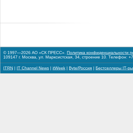
© 1997—2026 АО «СК ПРЕСС».
Политика конфиденциальности п
109147 г. Москва, ул. Марксистская, 34, строение 10. Телефон: +7
ITRN
|
IT Channel News
|
itWeek
|
Byte/Россия
|
Бестселлеры IT-ры