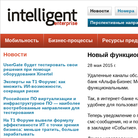
Новости
Номера
Перспективные напр
Мобильность
Бизнес-процессы
Ресурсы пред
Новости
Новый функцион
UserGate будет тестировать свои
28 мая 2015 г.
решения при помощи
оборудования Xinertel
Удаленные каналы обс
банк «Альфа-Бизнес М
Эксперты на Т1 Форуме: как
множить ИИ-возможности,
функциональными.
сокращая риски
Так, в интернет-банке
Российское ПО виртуализации и
инфраструктурное ПО — наиболее
удобнее для пользоват
востребованные направления для
тестирования
Теперь уведомление о 
На Т1 Форуме вывели формулу
смс-сообщения, но и п
эффективности ИТ с точки зрения
в закладке «Событие».
бизнеса: меньше тратить, больше
зарабатывать