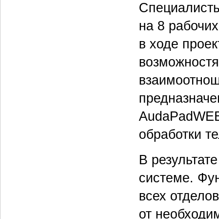
Специалисты
на 8 рабочи
в ходе прое
возможностям
взаимоотнош
предназначе
AudaPadWEB
обработки т
В результат
системе. Фу
всех отделов
от необходи