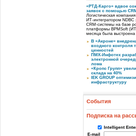
«РТД-Карго» вдвое со
заявок с помощью CRM
Логистическая компания
ИТ-интегратором NDBC 
CRM-системы на базе ро
платформы BPMSoft (ИТ
месяца была выстроена
В «Акроне» внедрен
входного контроля 
ценностей
ПМХ-Инфотех разра
электронной очеред
лома
«Кропс Групп» увел
склада на 40%
IEK GROUP оптимизи
инфраструктуру
События
Подписка на рас
Intelligent Ent
E-mail