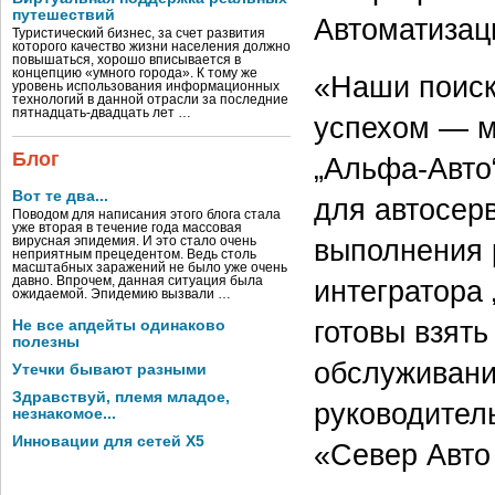
путешествий
Автоматизац
Туристический бизнес, за счет развития
которого качество жизни населения должно
повышаться, хорошо вписывается в
концепцию «умного города». К тому же
«Наши поиск
уровень использования информационных
технологий в данной отрасли за последние
пятнадцать-двадцать лет …
успехом — м
Блог
„Альфа-Авто
Вот те два...
для автосер
Поводом для написания этого блога стала
уже вторая в течение года массовая
выполнения 
вирусная эпидемия. И это стало очень
неприятным прецедентом. Ведь столь
масштабных заражений не было уже очень
интегратора
давно. Впрочем, данная ситуация была
ожидаемой. Эпидемию вызвали …
готовы взят
Не все апдейты одинаково
полезны
обслуживани
Утечки бывают разными
Здравствуй, племя младое,
руководител
незнакомое...
Инновации для сетей X5
«Север Авто