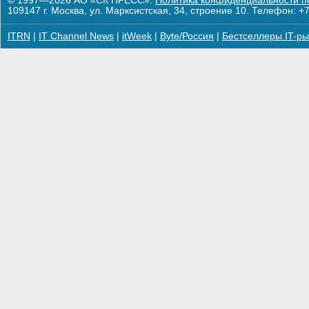
© 1997—2026 АО «СК ПРЕСС».
Политика конфиденциальности п
109147 г. Москва, ул. Марксистская, 34, строение 10. Телефон: +7
ITRN
|
IT Channel News
|
itWeek
|
Byte/Россия
|
Бестселлеры IT-ры