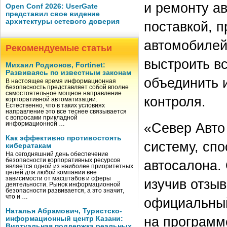
и ремонту а
Open Conf 2026: UserGate
представил свое видение
архитектуры сетевого доверия
поставкой, 
автомобилей
Рекомендуемые статьи
выстроить вс
Михаил Родионов, Fortinet:
Развиваясь по известным законам
объединить 
В настоящее время информационная
безопасность представляет собой вполне
самостоятельное мощное направление
контроля.
корпоративной автоматизации.
Естественно, что в таких условиях
направление это все теснее связывается
с вопросами прикладной
«Север Авто
информационной …
Как эффективно противостоять
систему, спо
кибератакам
На сегодняшний день обеспечение
безопасности корпоративных ресурсов
автосалона. 
является одной из наиболее приоритетных
целей для любой компании вне
зависимости от масштабов и сферы
изучив отзы
деятельности. Рынок информационной
безопасности развивается, а это значит,
что и …
официальный
Наталья Абрамович, Туристско-
на программ
информационный центр Казани:
Виртуальная поддержка реальных