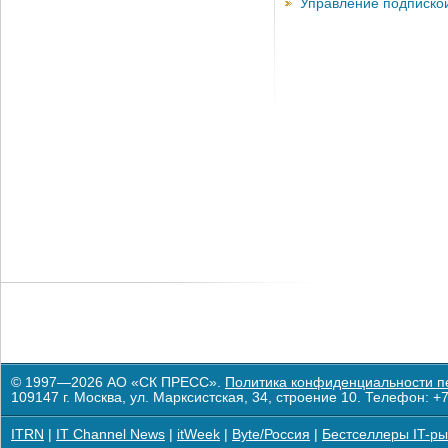
Управление подписко
© 1997—2026 АО «СК ПРЕСС».
Политика конфиденциальности п
109147 г. Москва, ул. Марксистская, 34, строение 10. Телефон: +7
ITRN
|
IT Channel News
|
itWeek
|
Byte/Россия
|
Бестселлеры IT-ры