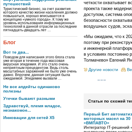
четкости охватывает в
путешествий
проекта также модерни
Туристический бизнес, за счет развития
которого качество жизни населения должно
доступом, система опо
повышаться, хорошо вписывается в
безопасности охватыва
концепцию «умного города». К тому же
уровень использования информационных
воздушных судов, эска
технологий в данной отрасли за последние
пятнадцать-двадцать лет …
«Мы ожидаем, что к 202
Блог
поэтому при реконстр
и инженерной платформ
Вот те два...
в условиях постоянно 
Поводом для написания этого блога стала
Толмачево» Евгений Ян
уже вторая в течение года массовая
вирусная эпидемия. И это стало очень
неприятным прецедентом. Ведь столь
Другие новости
Ве
масштабных заражений не было уже очень
давно. Впрочем, данная ситуация была
ожидаемой. Эпидемию вызвали …
Не все апдейты одинаково
полезны
Утечки бывают разными
Статьи по схожей те
Здравствуй, племя младое,
незнакомое...
Первый Бит автомати
Инновации для сетей X5
моторных масел на 30
«ВМПАВТО»
Интегратор IT-решений
внедрение промышленно