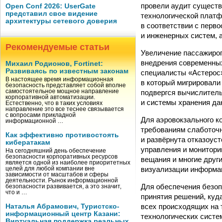
провели аудит существ
Open Conf 2026: UserGate
представил свое видение
технологической платф
архитектуры сетевого доверия
в соответствии с перв
и инженерных систем, 
Рекомендуемые статьи
Увеличение пассажироп
внедрения современных
Михаил Родионов, Fortinet:
Развиваясь по известным законам
специалисты «Астерос»
В настоящее время информационная
в который мигрировали
безопасность представляет собой вполне
подвергся вычислитель
самостоятельное мощное направление
корпоративной автоматизации.
и системы хранения да
Естественно, что в таких условиях
направление это все теснее связывается
с вопросами прикладной
Для аэровокзального 
информационной …
требованиям слаботочн
Как эффективно противостоять
и развёрнута отказоус
кибератакам
управления и монитори
На сегодняшний день обеспечение
безопасности корпоративных ресурсов
вещания и многие други
является одной из наиболее приоритетных
визуализации информа
целей для любой компании вне
зависимости от масштабов и сферы
деятельности. Рынок информационной
Для обеспечения безоп
безопасности развивается, а это значит,
что и …
принятия решений, куд
всех происходящих на 
Наталья Абрамович, Туристско-
информационный центр Казани:
технологических систе
Виртуальная поддержка реальных