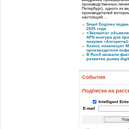
производственных лини
Петербург), одного из в
производителей моторны
настоящий …
Smart Engines подве
2025 года
«Экспанта» объявля
APS-контура для пр
покупки «Алгоритм1
Axenix локализует 
производителя коф
В RooX назвали фак
развитие рынка digita
События
Подписка на рас
Intelligent Ent
E-mail