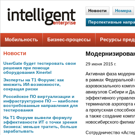
Новости
Номера
Перспективные напр
Мобильность
Бизнес-процессы
Ресурсы пред
Новости
Модернизирован
UserGate будет тестировать свои
29 июня 2015 г.
решения при помощи
оборудования Xinertel
Активная фаза модерни
в рамках Федеральной 
Эксперты на Т1 Форуме: как
множить ИИ-возможности,
аэровокзального компл
сокращая риски
авиаузлов Сибири и Да
Российское ПО виртуализации и
эффективного управлен
инфраструктурное ПО — наиболее
терминалов аэропорта е
востребованные направления для
а пропускная способно
тестирования
а также создание комп
На Т1 Форуме вывели формулу
новосибирского филиал
эффективности ИТ с точки зрения
бизнеса: меньше тратить, больше
зарабатывать
Сотрудничество «Астер