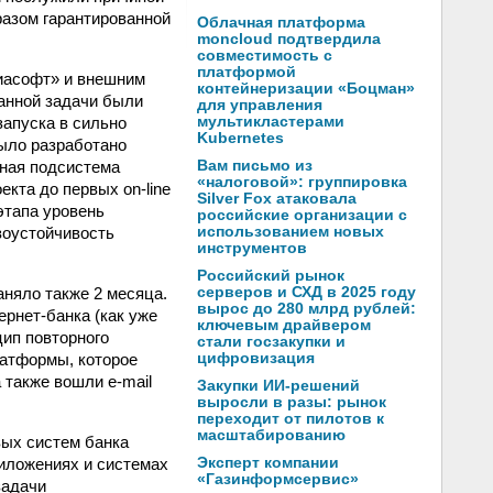
азом гарантированной
Облачная платформа
moncloud подтвердила
совместимость с
платформой
иасофт» и внешним
контейнеризации «Боцман»
анной задачи были
для управления
запуска в сильно
мультикластерами
Kubernetes
было разработано
нная подсистема
Вам письмо из
«налоговой»: группировка
екта до первых on-line
Silver Fox атаковала
этапа уровень
российские организации с
зоустойчивость
использованием новых
инструментов
Российский рынок
аняло также 2 месяца.
серверов и СХД в 2025 году
вырос до 280 млрд рублей:
рнет-банка (как уже
ключевым драйвером
цип повторного
стали госзакупки и
латформы, которое
цифровизация
 также вошли e-mail
Закупки ИИ-решений
выросли в разы: рынок
переходит от пилотов к
масштабированию
вых систем банка
риложениях и системах
Эксперт компании
«Газинформсервис»
задачи