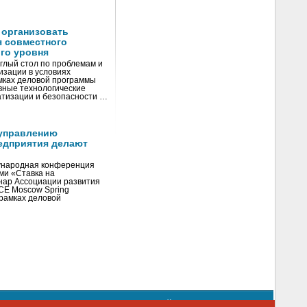
 организовать
я совместного
го уровня
глый стол по проблемам и
зации в условиях
мках деловой программы
вные технологические
тизации и безопасности …
управлению
едприятия делают
ународная конференция
ми «Ставка на
инар Ассоциации развития
CE Moscow Spring
рамках деловой
орядке использования материалов сайта