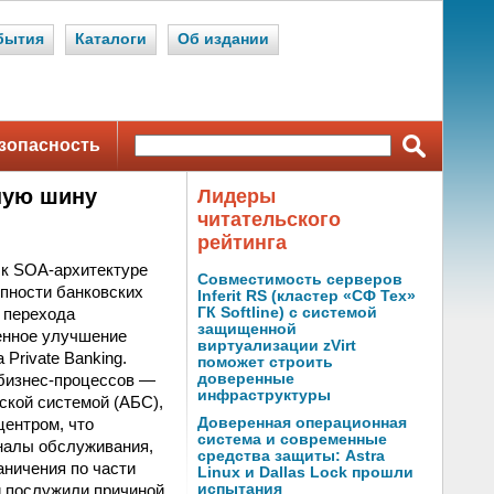
бытия
Каталоги
Об издании
зопасность
ную шину
Лидеры
читательского
рейтинга
 к SOA-архитектуре
Совместимость серверов
пности банковских
Inferit RS (кластер «СФ Тех»
 перехода
ГК Softline) с системой
защищенной
венное улучшение
виртуализации zVirt
Private Banking.
поможет строить
 бизнес-процессов —
доверенные
инфраструктуры
ской системой (АБС),
центром, что
Доверенная операционная
система и современные
аналы обслуживания,
средства защиты: Astra
аничения по части
Linux и Dallas Lock прошли
и послужили причиной
испытания