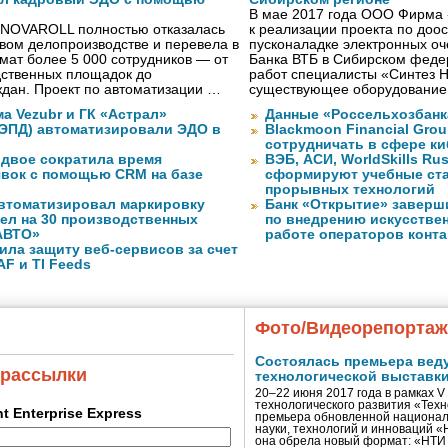
В мае 2017 года ООО Фирма 
 NOVAROLL полностью отказалась
к реализации проекта по до
овом делопроизводстве и перевела в
пусконаладке электронных о
ат более 5 000 сотрудников — от
Банка ВТБ в Сибирском федер
дственных площадок до
работ специалисты «Синтез 
дан. Проект по автоматизации …
существующее оборудование
а Vezubr и ГК «Астрал»
Данные «Россельхозбанк
 ЭПД) автоматизировали ЭДО в
Blackmoon Financial Grou
сотрудничать в сфере к
вдвое сократила время
ВЭБ, АСИ, WorldSkills Ru
явок с помощью CRM на базе
сформируют учебные ст
прорывных технологий
втоматизировал маркировку
Банк «Открытие» заверш
ел на 30 производственных
по внедрению искусствен
АВТО»
работе операторов конта
ила защиту веб-сервисов за счет
F и TI Feeds
Фото/Видеорепорта
Состоялась премьера вед
 рассылки
технологической выставк
20–22 июня 2017 года в рамках 
технологического развития «Тех
ent Enterprise Express
премьера обновленной национал
науки, технологий и инноваций 
она обрела новый формат: «НТ