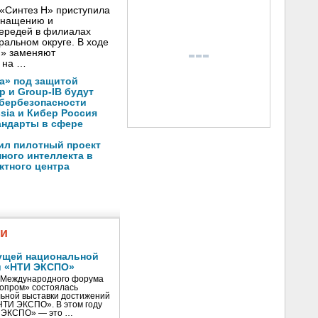
«Синтез Н» приступила
оснащению и
чередей в филиалах
альном округе. В ходе
Н» заменяют
 на …
а» под защитой
p и Group-IB будут
ибербезопасности
ssia и Кибер Россия
андарты в сфере
ил пилотный проект
ного интеллекта в
ктного центра
жи
ущей национальной
и «НТИ ЭКСПО»
V Международного форума
нопром» состоялась
ьной выставки достижений
«НТИ ЭКСПО». В этом году
И ЭКСПО» — это …