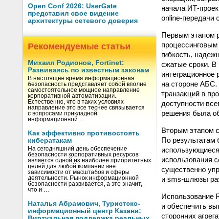
Open Conf 2026: UserGate
начала ИТ-проек
представил свое видение
online-передачи
архитектуры сетевого доверия
Первым этапом р
процессинговым 
Рекомендуемые статьи
гибкость, надеж
Михаил Родионов, Fortinet:
сжатые сроки. В
Развиваясь по известным законам
интеграционное 
В настоящее время информационная
на стороне АБС. 
безопасность представляет собой вполне
самостоятельное мощное направление
транзакций в пр
корпоративной автоматизации.
Естественно, что в таких условиях
доступности все
направление это все теснее связывается
решения была об
с вопросами прикладной
информационной …
Вторым этапом с
Как эффективно противостоять
По результатам 
кибератакам
использующиеся,
На сегодняшний день обеспечение
безопасности корпоративных ресурсов
использования с
является одной из наиболее приоритетных
целей для любой компании вне
существенно упр
зависимости от масштабов и сферы
и sms-шлюзы раз
деятельности. Рынок информационной
безопасности развивается, а это значит,
что и …
Использование R
Наталья Абрамович, Туристско-
и обеспечить вы
информационный центр Казани:
сторонних агрег
Виртуальная поддержка реальных