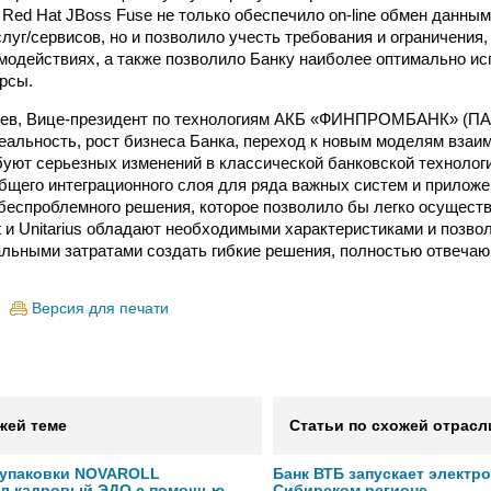
 Red Hat JBoss Fuse не только обеспечило on-line обмен данны
луг/сервисов, но и позволило учесть требования и ограничения
имодействиях, а также позволило Банку наиболее оптимально и
рсы.
ев, Вице-президент по технологиям АКБ «ФИНПРОМБАНК» (ПА
еальность, рост бизнеса Банка, переход к новым моделям взаи
буют серьезных изменений в классической банковской технологи
бщего интеграционного слоя для ряда важных систем и прилож
беспроблемного решения, которое позволило бы легко осуществ
 и Unitarius обладают необходимыми характеристиками и позвол
альными затратами создать гибкие решения, полностью отвеча
Версия для печати
жей теме
Статьи по схожей отрасл
 упаковки NOVAROLL
Банк ВТБ запускает электр
ал кадровый ЭДО с помощью
Сибирском регионе