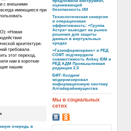
предложила инструмент,
ми с внешними
оценивающий
, всегда имеющиеся при
безопасность ИИ
спользовать
Технологическая синергия
и операционная
эффективность: «Группа
Астра» выводит на рынок
О): «Новая
решение для защиты
модействия
данных в виртуальных
ческой архитектуре.
средах
ений требовала
«Газинформсервис» и РЕД
ить этот переход.
СОФТ подтвердили
совместимость Ankey IDM и
или нам в короткие
РЕД АДМ Промышленная
ющие нашим
редакция 2.0
БФТ-Холдинг
модернизировал
информационную систему
Алтайкрайимущества
Мы в социальных
сетях
и
онную очередь в