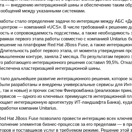
та — внедрению интеграционной шины и обеспечению таким обр
 сообщений между указанными системами.
аботы стало определение задачи по интеграции между АБС «Д
центром — компанией «UCS». В числе требований к решению д
ность и сопровождаемость подсистемы, а также необходимость 
 рамках первого этапа работы совместно с компанией Unitarius 
решение на платформе Red Hat JBoss Fuse, а также интеграцио
Длительность работ первого этапа, от момента утверждения про
омышленном контуре, заняла 2 месяца. По результатам первого 
го работающего интеграционного решения составил 99,5%. Отка
еспечена кластеризацией интеграционной шины.
тало дальнейшее развитие интеграционного решения, которое з
были разработаны и внедрены универсальные сервисы для Инте
 так и новые) и прочих систем Финпромбанка (реализован прин
ервисов — одного из ключевых преимуществ интеграционной п
ощает интеграционную архитектуру ИТ-ландшафта Банка), куда
работки компании Unitarius.
ed Hat JBoss Fuse позволило провести интеграцию всех ключе
полнение элементов бизнес-процессов за его пределами — в п
аторов и поставщиков услуг в требуемом режиме. Решение этой 