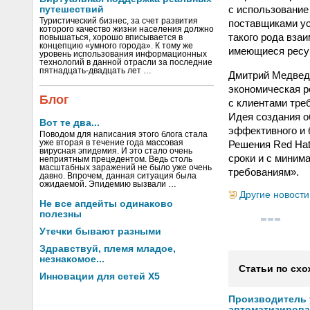
с использование
путешествий
Туристический бизнес, за счет развития
поставщиками ус
которого качество жизни населения должно
такого рода вза
повышаться, хорошо вписывается в
концепцию «умного города». К тому же
имеющиеся ресу
уровень использования информационных
технологий в данной отрасли за последние
пятнадцать-двадцать лет …
Дмитрий Медвед
экономическая р
Блог
с клиентами тре
Идея создания о
Вот те два...
эффективного и 
Поводом для написания этого блога стала
Решения Red Hat
уже вторая в течение года массовая
вирусная эпидемия. И это стало очень
сроки и с миним
неприятным прецедентом. Ведь столь
масштабных заражений не было уже очень
требованиям».
давно. Впрочем, данная ситуация была
ожидаемой. Эпидемию вызвали …
Другие новости
Не все апдейты одинаково
полезны
Утечки бывают разными
Здравствуй, племя младое,
незнакомое...
Статьи по схо
Инновации для сетей X5
Производитель
автоматизиров