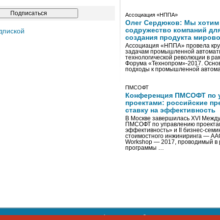
Ассоциация «НППА»
Олег Сердюков: Мы хотим
содружество компаний дл
дпиской
создания продукта мирово
Ассоциация «НППА» провела кру
задачам промышленной автомати
технологической революции в ра
Форума «Технопром»-2017. Осно
подходы к промышленной автома
ПМСОФТ
Конференция ПМСОФТ по 
проектами: российские пр
ставку на эффективность
В Москве завершилась XVI Межд
ПМСОФТ по управлению проекта
эффективность» и II бизнес-сем
стоимостного инжиниринга — AA
Workshop — 2017, проводимый в 
программы …
ости персональных данных
,
информация об авторских правах и п