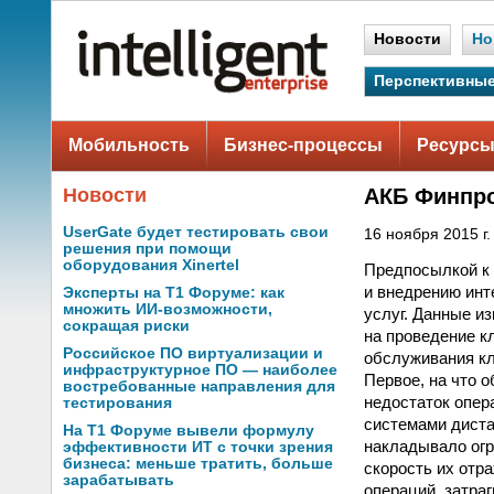
Новости
Но
Перспективные
Мобильность
Бизнес-процессы
Ресурсы
Новости
АКБ Финпро
UserGate будет тестировать свои
16 ноября 2015 г.
решения при помощи
оборудования Xinertel
Предпосылкой к 
и внедрению инт
Эксперты на Т1 Форуме: как
множить ИИ-возможности,
услуг. Данные и
сокращая риски
на проведение к
Российское ПО виртуализации и
обслуживания кл
инфраструктурное ПО — наиболее
Первое, на что 
востребованные направления для
недостаток опер
тестирования
системами диста
На Т1 Форуме вывели формулу
накладывало огр
эффективности ИТ с точки зрения
бизнеса: меньше тратить, больше
скорость их отр
зарабатывать
операций, затра