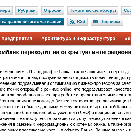
мера
Рубрики
Отрасли
Тематические обзоры
Со
 направления автоматизации
RSS
Подписка
 предприятия
Архитектура и инфраструктура
Бе
мбанк переходит на открытую интеграцион
изменениям в IT-ландшафте банка, заключающимся в переходе
еграционной шины, послужила необходимость повышения досту
зменения подразумевали оптимизацию бизнес-процессов за счет
лиентских операций в режиме online, что подразумевает качест
иентов, особенно важное при работе с представителями сектора 
обратила внимание команда бизнес-технологов при оптимизации
ативности в обмене данными между автоматизированной банков
нционного банковского обслуживания (ДБО) и процессинговым 
аничения на доступность банковских услуг через удаленные к
ажения в смежных информационных системах банка, а также огр
гивающих пластиковые карты, в офисах Банка. Данные выводы 