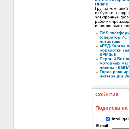
HRlink
Группа компаний
от бумаги в кадр
электронный форм
рабочих произво
иностранных граж
TMS платформ
(оператор ИС
логистике
«РТД-Карго» 
обработки за
BPMSoft
Первый Бит а
моторных мас
линиях «ВМП
Гарда расшир
интеграции WA
События
Подписка на
Intellig
E-mail