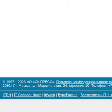
© 1997—2026 АО «СК ПРЕСС».
Политика конфиденциальности п
109147 г. Москва, ул. Марксистская, 34, строение 10. Телефон: +7
ITRN
|
IT Channel News
|
itWeek
|
Byte/Россия
|
Бестселлеры IT-ры