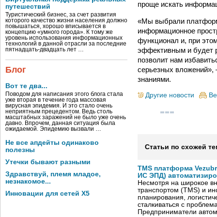
проще искать информа
путешествий
Туристический бизнес, за счет развития
«Мы выбрали платформу
которого качество жизни населения должно
повышаться, хорошо вписывается в
информационное простр
концепцию «умного города». К тому же
уровень использования информационных
функционал и, при это
технологий в данной отрасли за последние
эффективным и будет р
пятнадцать-двадцать лет …
позволит нам избавитьс
Блог
серьезных вложений»,
знаниями.
Вот те два...
Поводом для написания этого блога стала
Другие новости
Ве
уже вторая в течение года массовая
вирусная эпидемия. И это стало очень
неприятным прецедентом. Ведь столь
масштабных заражений не было уже очень
давно. Впрочем, данная ситуация была
ожидаемой. Эпидемию вызвали …
Не все апдейты одинаково
Статьи по схожей те
полезны
Утечки бывают разными
TMS платформа Vezubr
Здравствуй, племя младое,
ИС ЭПД) автоматизиро
незнакомое...
Несмотря на широкое в
транспортом (TMS) и ин
Инновации для сетей X5
планирования, логистич
сталкиваться с проблем
Предприниматели автом