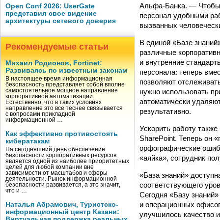
Альфа-Банка. — Чтобы 
Open Conf 2026: UserGate
представил свое видение
персонал удобными раб
архитектуры сетевого доверия
вызванных человеческ
В единой «Базе знаний
Рекомендуемые статьи
различные корпоративн
и внутренние стандарт
Михаил Родионов, Fortinet:
Развиваясь по известным законам
персонала: теперь вмес
В настоящее время информационная
позволяют отслеживать
безопасность представляет собой вполне
нужно использовать пр
самостоятельное мощное направление
корпоративной автоматизации.
автоматически удаляют
Естественно, что в таких условиях
направление это все теснее связывается
результативно.
с вопросами прикладной
информационной …
Ускорить работу также
Как эффективно противостоять
SharePoint. Теперь он
кибератакам
орфографические ошибк
На сегодняшний день обеспечение
безопасности корпоративных ресурсов
«аяйка», сотрудник пол
является одной из наиболее приоритетных
целей для любой компании вне
зависимости от масштабов и сферы
«База знаний» доступна
деятельности. Рынок информационной
соответствующего уровн
безопасности развивается, а это значит,
что и …
Сегодня «Базу знаний»
и операционных офисов
Наталья Абрамович, Туристско-
информационный центр Казани:
улучшилось качество и
Виртуальная поддержка реальных