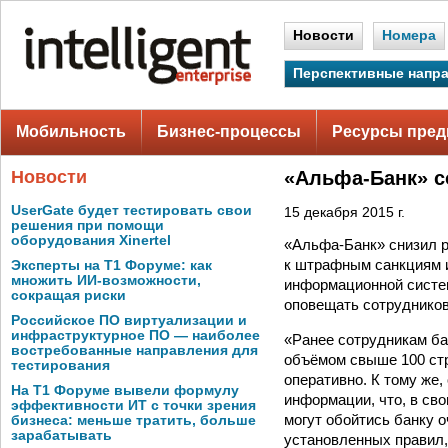
Новости
Номера
Перспективные напр
Мобильность
Бизнес-процессы
Ресурсы пред
Новости
«Альфа-Банк» с
UserGate будет тестировать свои
15 декабря 2015 г.
решения при помощи
оборудования Xinertel
«Альфа-Банк» снизил р
к штрафным санкциям и
Эксперты на Т1 Форуме: как
множить ИИ-возможности,
информационной системе
сокращая риски
оповещать сотрудников
Российское ПО виртуализации и
инфраструктурное ПО — наиболее
«Ранее сотрудникам ба
востребованные направления для
объёмом свыше 100 стр
тестирования
оперативно. К тому же
На Т1 Форуме вывели формулу
информации, что, в св
эффективности ИТ с точки зрения
могут обойтись банку 
бизнеса: меньше тратить, больше
зарабатывать
установленных правил