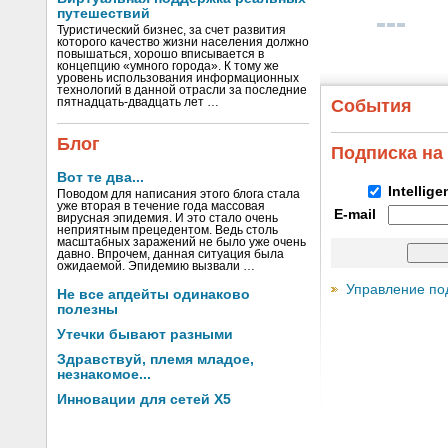
путешествий
Туристический бизнес, за счет развития
которого качество жизни населения должно
повышаться, хорошо вписывается в
концепцию «умного города». К тому же
уровень использования информационных
технологий в данной отрасли за последние
пятнадцать-двадцать лет …
События
Блог
Подписка на
Вот те два...
Intellig
Поводом для написания этого блога стала
уже вторая в течение года массовая
E-mail
вирусная эпидемия. И это стало очень
неприятным прецедентом. Ведь столь
масштабных заражений не было уже очень
давно. Впрочем, данная ситуация была
ожидаемой. Эпидемию вызвали …
Управление по
Не все апдейты одинаково
полезны
Утечки бывают разными
Здравствуй, племя младое,
незнакомое...
Инновации для сетей X5