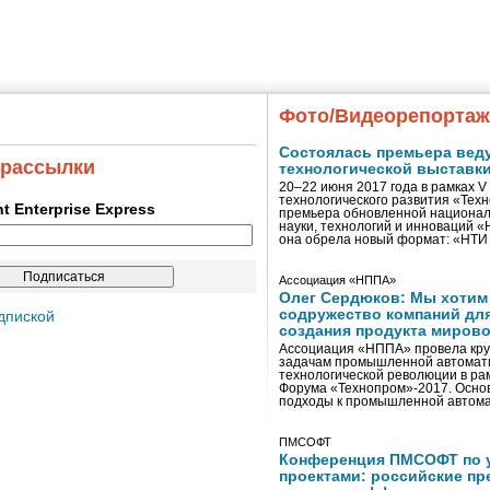
Фото/Видеорепорта
Состоялась премьера вед
 рассылки
технологической выставк
20–22 июня 2017 года в рамках 
технологического развития «Тех
ent Enterprise Express
премьера обновленной национал
науки, технологий и инноваций 
она обрела новый формат: «НТ
Ассоциация «НППА»
Олег Сердюков: Мы хотим
содружество компаний дл
дпиской
создания продукта мирово
Ассоциация «НППА» провела кру
задачам промышленной автомати
технологической революции в ра
Форума «Технопром»-2017. Осно
подходы к промышленной автома
ПМСОФТ
Конференция ПМСОФТ по 
проектами: российские пр