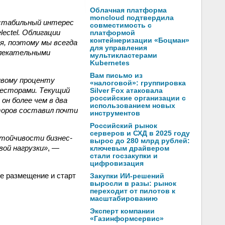
Облачная платформа
moncloud подтвердила
 стабильный интерес
совместимость с
ectel. Облигации
платформой
контейнеризации «Боцман»
, поэтому мы всегда
для управления
влекательными
мультикластерами
Kubernetes
Вам письмо из
ивому проценту
«налоговой»: группировка
весторами. Текущий
Silver Fox атаковала
российские организации с
он более чем в два
использованием новых
торов составил почти
инструментов
Российский рынок
серверов и СХД в 2025 году
стойчивости бизнес-
вырос до 280 млрд рублей:
ой нагрузки»
, —
ключевым драйвером
стали госзакупки и
цифровизация
ое размещение и старт
Закупки ИИ-решений
выросли в разы: рынок
переходит от пилотов к
масштабированию
Эксперт компании
«Газинформсервис»