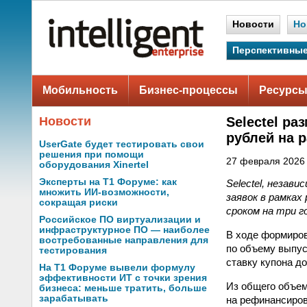
Новости
Но
Перспективные
Мобильность
Бизнес-процессы
Ресурсы
Новости
Selectel р
рублей на 
UserGate будет тестировать свои
решения при помощи
27 февраля 2026 
оборудования Xinertel
Эксперты на Т1 Форуме: как
Selectel, незав
множить ИИ-возможности,
заявок в рамках
сокращая риски
сроком на три г
Российское ПО виртуализации и
инфраструктурное ПО — наиболее
В ходе формиров
востребованные направления для
по объему выпус
тестирования
ставку купона до
На Т1 Форуме вывели формулу
эффективности ИТ с точки зрения
Из общего объем
бизнеса: меньше тратить, больше
зарабатывать
на рефинансиров