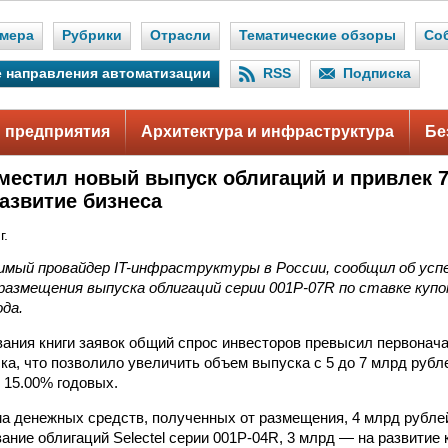
мера
Рубрики
Отрасли
Тематические обзоры
Со
 направления автоматизации
RSS
Подписка
 предприятия
Архитектура и инфраструктура
Бе
азместил новый выпуск облигаций и привлек
развитие бизнеса
г.
исимый провайдер IT-инфраструктуры в России, сообщил об ус
 размещения выпуска облигаций серии 001P-07R по ставке купо
ода.
ания книги заявок общий спрос инвесторов превысил первонач
ка, что позволило увеличить объем выпуска с 5 до 7 млрд рубл
 15.00% годовых.
а денежных средств, полученных от размещения, 4 млрд рубле
ание облигаций Selectel серии 001P-04R, 3 млрд — на развитие