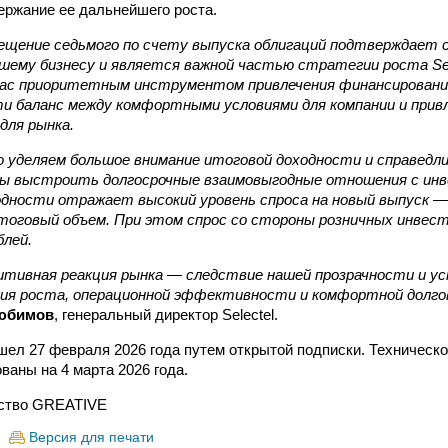
ержание ее дальнейшего роста.
ещение седьмого по счету выпуска облигаций подтверждает
шему бизнесу и является важной частью стратегии роста Sel
ас приоритетным инструментом привлечения финансирования
и баланс между комфортными условиями для компании и при
для рынка.
 уделяем большое внимание итоговой доходности и справедл
бы выстроить долгосрочные взаимовыгодные отношения с ин
дности отражает высокий уровень спроса на новый выпуск — 
итоговый объем. При этом спрос со стороны розничных инвес
блей.
зитивная реакция рынка — следствие нашей прозрачности и у
ния роста, операционной эффективности и комфортной долгов
юбимов
, генеральный директор Selectel.
шел 27 февраля 2026 года путем открытой подписки. Техническ
ваны на 4 марта 2026 года.
ство GREATIVE
Версия для печати