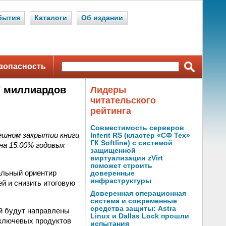
бытия
Каталоги
Об издании
зопасность
 7 миллиардов
Лидеры
читательского
рейтинга
Совместимость серверов
пешном закрытии книги
Inferit RS (кластер «СФ Тех»
ГК Softline) с системой
на 15.00% годовых
защищенной
виртуализации zVirt
поможет строить
альный ориентир
доверенные
инфраструктуры
ей и снизить итоговую
Доверенная операционная
система и современные
средства защиты: Astra
й будут направлены
Linux и Dallas Lock прошли
 ключевых продуктов
испытания