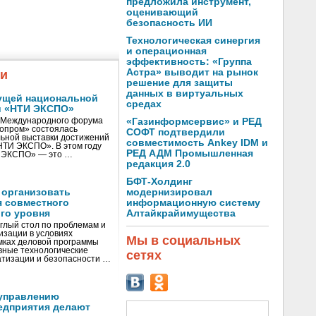
предложила инструмент,
оценивающий
безопасность ИИ
Технологическая синергия
и операционная
эффективность: «Группа
Астра» выводит на рынок
жи
решение для защиты
данных в виртуальных
ущей национальной
средах
и «НТИ ЭКСПО»
V Международного форума
«Газинформсервис» и РЕД
нопром» состоялась
СОФТ подтвердили
ьной выставки достижений
совместимость Ankey IDM и
«НТИ ЭКСПО». В этом году
РЕД АДМ Промышленная
И ЭКСПО» — это …
редакция 2.0
БФТ-Холдинг
 организовать
модернизировал
я совместного
информационную систему
го уровня
Алтайкрайимущества
глый стол по проблемам и
зации в условиях
Мы в социальных
мках деловой программы
вные технологические
сетях
тизации и безопасности …
управлению
едприятия делают