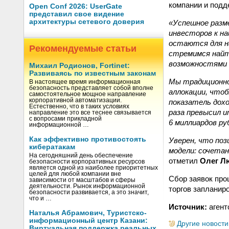
компании и подд
Open Conf 2026: UserGate
представил свое видение
архитектуры сетевого доверия
«Успешное разм
инвесторов к на
остаются для н
Рекомендуемые статьи
стремимся найт
возможностями 
Михаил Родионов, Fortinet:
Развиваясь по известным законам
Мы традиционно
В настоящее время информационная
безопасность представляет собой вполне
аллокации, что
самостоятельное мощное направление
корпоративной автоматизации.
показатель дохо
Естественно, что в таких условиях
раза превысил 
направление это все теснее связывается
с вопросами прикладной
6 миллиардов ру
информационной …
Как эффективно противостоять
Уверен, что по
кибератакам
модели: сочета
На сегодняшний день обеспечение
отметил
Олег Л
безопасности корпоративных ресурсов
является одной из наиболее приоритетных
целей для любой компании вне
Сбор заявок про
зависимости от масштабов и сферы
деятельности. Рынок информационной
торгов запланиро
безопасности развивается, а это значит,
что и …
Источник:
агент
Наталья Абрамович, Туристско-
информационный центр Казани:
Другие новости
Виртуальная поддержка реальных