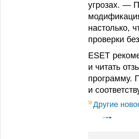
угрозах. — 
модификация
настолько, ч
проверки бе
ESET рекоме
и читать отз
программу. 
и соответст
Другие ново