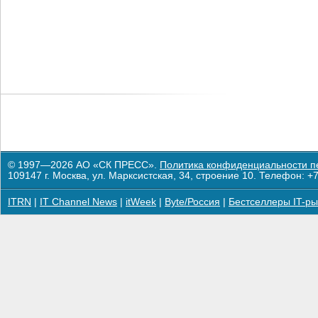
© 1997—2026 АО «СК ПРЕСС».
Политика конфиденциальности п
109147 г. Москва, ул. Марксистская, 34, строение 10. Телефон: +7
ITRN
|
IT Channel News
|
itWeek
|
Byte/Россия
|
Бестселлеры IT-ры