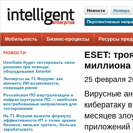
Новости
Номера
Перспективные напр
Мобильность
Бизнес-процессы
Ресурсы пред
Новости
ESET: троя
UserGate будет тестировать свои
миллиона 
решения при помощи
оборудования Xinertel
25 февраля 20
Эксперты на Т1 Форуме: как
множить ИИ-возможности,
сокращая риски
Вирусные ан
Российское ПО виртуализации и
инфраструктурное ПО — наиболее
кибератаку в
востребованные направления для
тестирования
месяцев зло
На Т1 Форуме вывели формулу
эффективности ИТ с точки зрения
приложений 
бизнеса: меньше тратить, больше
зарабатывать