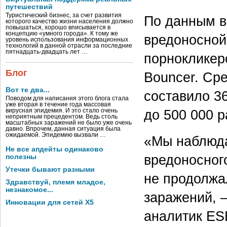
путешествий
Туристический бизнес, за счет развития
По данным в
которого качество жизни населения должно
повышаться, хорошо вписывается в
концепцию «умного города». К тому же
вредоносной
уровень использования информационных
технологий в данной отрасли за последние
пятнадцать-двадцать лет …
порнокликер
Блог
Bouncer. Ср
Вот те два...
составило 3
Поводом для написания этого блога стала
уже вторая в течение года массовая
до 500 000 р
вирусная эпидемия. И это стало очень
неприятным прецедентом. Ведь столь
масштабных заражений не было уже очень
давно. Впрочем, данная ситуация была
ожидаемой. Эпидемию вызвали …
«Мы наблюда
Не все апдейты одинаково
вредоносного
полезны
Утечки бывают разными
не продолжал
Здравствуй, племя младое,
незнакомое...
заражений, 
Инновации для сетей X5
аналитик ES