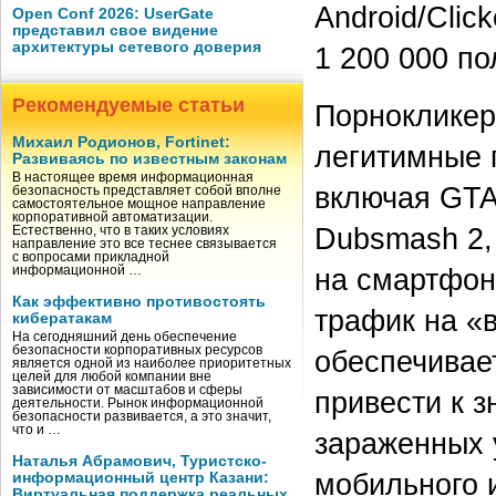
Android/Clic
Open Conf 2026: UserGate
представил свое видение
архитектуры сетевого доверия
1 200 000 по
Рекомендуемые статьи
Порнокликер 
Михаил Родионов, Fortinet:
легитимные 
Развиваясь по известным законам
В настоящее время информационная
включая GTA 
безопасность представляет собой вполне
самостоятельное мощное направление
корпоративной автоматизации.
Dubsmash 2, 
Естественно, что в таких условиях
направление это все теснее связывается
с вопросами прикладной
на смартфон
информационной …
Как эффективно противостоять
трафик на «
кибератакам
На сегодняшний день обеспечение
безопасности корпоративных ресурсов
обеспечивае
является одной из наиболее приоритетных
целей для любой компании вне
зависимости от масштабов и сферы
привести к 
деятельности. Рынок информационной
безопасности развивается, а это значит,
что и …
зараженных 
Наталья Абрамович, Туристско-
мобильного 
информационный центр Казани:
Виртуальная поддержка реальных