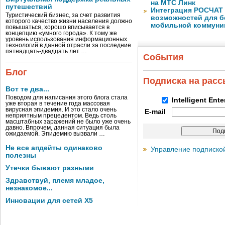
на МТС Линк
путешествий
Интеграция РОСЧАТ 
Туристический бизнес, за счет развития
возможностей для б
которого качество жизни населения должно
мобильной коммуни
повышаться, хорошо вписывается в
концепцию «умного города». К тому же
уровень использования информационных
технологий в данной отрасли за последние
пятнадцать-двадцать лет …
События
Блог
Подписка на рас
Вот те два...
Поводом для написания этого блога стала
Intelligent Ent
уже вторая в течение года массовая
вирусная эпидемия. И это стало очень
E-mail
неприятным прецедентом. Ведь столь
масштабных заражений не было уже очень
давно. Впрочем, данная ситуация была
ожидаемой. Эпидемию вызвали …
Не все апдейты одинаково
Управление подписко
полезны
Утечки бывают разными
Здравствуй, племя младое,
незнакомое...
Инновации для сетей X5