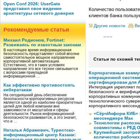
Open Conf 2026: UserGate
представил свое видение
Количество пользоват
архитектуры сетевого доверия
клиентов банка пользу
Другие новости
Ве
Рекомендуемые статьи
Михаил Родионов, Fortinet:
Развиваясь по известным законам
В настоящее время информационная
безопасность представляет собой вполне
самостоятельное мощное направление
Статьи по схожей те
корпоративной автоматизации.
Естественно, что в таких условиях
направление это все теснее связывается
с вопросами прикладной
Корпоративные комму
информационной …
операционной системе
сертифицирован для A
Как эффективно противостоять
Интеграция укрепляет п
кибератакам
безопасного и верифици
На сегодняшний день обеспечение
корпоративных коммуник
безопасности корпоративных ресурсов
технологического сувере
является одной из наиболее приоритетных
корпоративного мессен
целей для любой компании вне
зависимости от масштабов и сферы
«СёрчИнформ КИБ» 
деятельности. Рынок информационной
безопасности развивается, а это значит,
мессенджере Max
что и …
Технологии распозн
совместимы с РЕД 
Наталья Абрамович, Туристско-
Крупнейший застрой
информационный центр Казани:
количество рабочих 
Виртуальная поддержка реальных