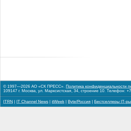
© 1997—2026 АО «СК ПРЕСС».
Политика конфиденциальности п
109147 г. Москва, ул. Марксистская, 34, строение 10. Телефон: +7
ITRN
|
IT Channel News
|
itWeek
|
Byte/Россия
|
Бестселлеры IT-ры