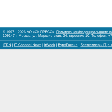
© 1997—2026 АО «СК ПРЕСС».
Политика конфиденциальности п
109147 г. Москва, ул. Марксистская, 34, строение 10. Телефон: +7
ITRN
|
IT Channel News
|
itWeek
|
Byte/Россия
|
Бестселлеры IT-ры