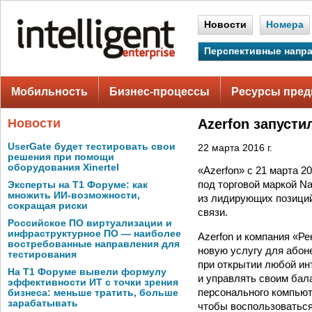
Новости
Номера
Перспективные напр
Мобильность
Бизнес-процессы
Ресурсы пред
Новости
Azerfon запусти
UserGate будет тестировать свои
22 марта 2016 г.
решения при помощи
оборудования Xinertel
«Azerfon» с 21 марта 
под торговой маркой Na
Эксперты на Т1 Форуме: как
множить ИИ-возможности,
из лидирующих позиций
сокращая риски
связи.
Российское ПО виртуализации и
инфраструктурное ПО — наиболее
Azerfon и компания «Р
востребованные направления для
новую услугу для абон
тестирования
при открытии любой ин
На Т1 Форуме вывели формулу
и управлять своим бал
эффективности ИТ с точки зрения
персонального компьют
бизнеса: меньше тратить, больше
зарабатывать
чтобы воспользоваться