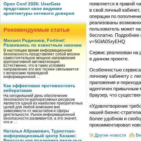
появляется в правой ча
Open Conf 2026: UserGate
представил свое видение
в свой личный кабинет
архитектуры сетевого доверия
операции по пополнени
реализованы возможнос
пользователь может на
Рекомендуемые статьи
бесплатно. Подробнее о
Михаил Родионов, Fortinet:
v=5GlA0SryEHQ
Развиваясь по известным законам
В настоящее время информационная
Сервис реализован на р
безопасность представляет собой вполне
в данном проекте.
самостоятельное мощное направление
корпоративной автоматизации.
Естественно, что в таких условиях
Особенностью сервиса 
направление это все теснее связывается
с вопросами прикладной
личному кабинету с лю
информационной …
приложения и перехода 
Как эффективно противостоять
идентичен привычным м
кибератакам
браузер, что существе
На сегодняшний день обеспечение
безопасности корпоративных ресурсов
является одной из наиболее приоритетных
«Удовлетворение требо
целей для любой компании вне
зависимости от масштабов и сферы
нашей бизнес-стратеги
деятельности. Рынок информационной
более удобном и свобо
безопасности развивается, а это значит,
что и …
прокомментировал ново
Наталья Абрамович, Туристско-
Другие новости
Ве
информационный центр Казани:
Виртуальная поддержка реальных