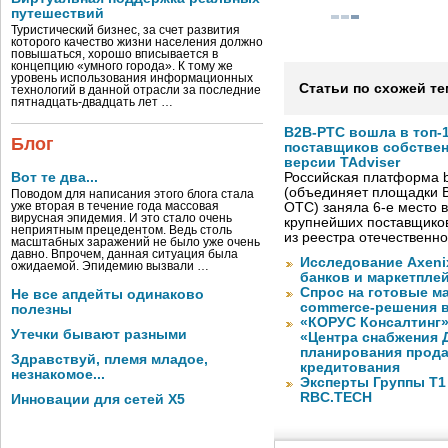
путешествий
Туристический бизнес, за счет развития
которого качество жизни населения должно
повышаться, хорошо вписывается в
концепцию «умного города». К тому же
уровень использования информационных
Статьи по схожей те
технологий в данной отрасли за последние
пятнадцать-двадцать лет …
B2B-РТС вошла в топ-
Блог
поставщиков собстве
версии TAdviser
Вот те два...
Российская платформа b
(объединяет площадки B
Поводом для написания этого блога стала
уже вторая в течение года массовая
OTC) заняла 6-е место в
вирусная эпидемия. И это стало очень
крупнейших поставщико
неприятным прецедентом. Ведь столь
из реестра отечественн
масштабных заражений не было уже очень
давно. Впрочем, данная ситуация была
Исследование Axeni
ожидаемой. Эпидемию вызвали …
банков и маркетпле
Спрос на готовые м
Не все апдейты одинаково
commerce-решения 
полезны
«КОРУС Консалтинг»
Утечки бывают разными
«Центра снабжения 
планирования прода
Здравствуй, племя младое,
кредитования
незнакомое...
Эксперты Группы Т1
RBC.TECH
Инновации для сетей X5