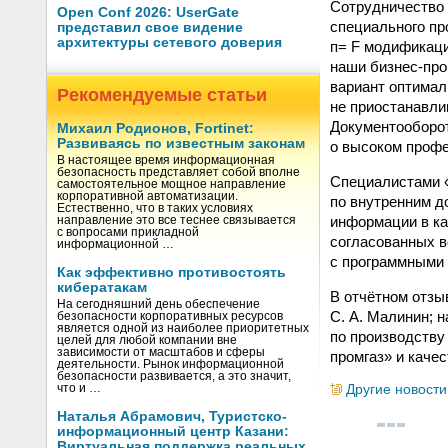
Сотрудничество
Open Conf 2026: UserGate
специального пр
представил свое видение
архитектуры сетевого доверия
п= F модификаци
наши бизнес-про
вариант оптимал
Рекомендуемые статьи
не приостанавли
Документооборот
Михаил Родионов, Fortinet:
Развиваясь по известным законам
о высоком профе
В настоящее время информационная
безопасность представляет собой вполне
Специалистами «
самостоятельное мощное направление
корпоративной автоматизации.
по внутренним д
Естественно, что в таких условиях
информации в ка
направление это все теснее связывается
с вопросами прикладной
согласованных в
информационной …
с программными 
Как эффективно противостоять
кибератакам
В отчётном отзы
На сегодняшний день обеспечение
С. А. Малинин; 
безопасности корпоративных ресурсов
является одной из наиболее приоритетных
по производству
целей для любой компании вне
зависимости от масштабов и сферы
промгаз» и каче
деятельности. Рынок информационной
безопасности развивается, а это значит,
Другие новости
что и …
Наталья Абрамович, Туристско-
информационный центр Казани:
Виртуальная поддержка реальных