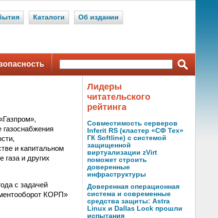
бытия
Каталоги
Об издании
зопасность
Лидеры
читательского
рейтинга
«Газпром»,
Совместимость серверов
е газоснабжения
Inferit RS (кластер «СФ Тех»
сти,
ГК Softline) с системой
защищенной
стве и капитальном
виртуализации zVirt
 газа и других
поможет строить
доверенные
инфраструктуры
года с задачей
Доверенная операционная
ументооборот КОРП»
система и современные
средства защиты: Astra
Linux и Dallas Lock прошли
испытания