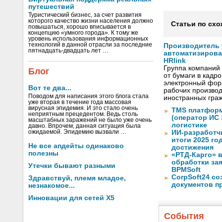
путешествий
Туристический бизнес, за счет развития
которого качество жизни населения должно
Статьи по схо
повышаться, хорошо вписывается в
концепцию «умного города». К тому же
уровень использования информационных
технологий в данной отрасли за последние
Производитель
пятнадцать-двадцать лет …
автоматизиров
HRlink
Группа компаний
Блог
от бумаги в кадр
электронный форм
Вот те два...
рабочих произво
Поводом для написания этого блога стала
иностранных граж
уже вторая в течение года массовая
вирусная эпидемия. И это стало очень
TMS платформ
неприятным прецедентом. Ведь столь
(оператор ИС
масштабных заражений не было уже очень
логистике
давно. Впрочем, данная ситуация была
ожидаемой. Эпидемию вызвали …
ИИ-разработч
итоги 2025 го
Не все апдейты одинаково
достижения
полезны
«РТД-Карго» 
обработки за
Утечки бывают разными
BPMSoft
CorpSoft24 с
Здравствуй, племя младое,
документов п
незнакомое...
Инновации для сетей X5
События