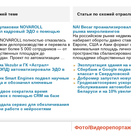
жей теме
Статьи по схожей отрасл
 упаковки NOVAROLL
NAI Becar проанализировал
ал кадровый ЭДО с помощью
рынка микроливингов
На российском рынке недвиж
 NOVAROLL полностью отказалась
набирает обороты давно ста
овом делопроизводстве и перевела в
Европе, США и Азии формат жи
ат более 5 000 сотрудников — от
минимальная площадь личног
дственных площадок до
пространства сбалансирован
дан. Проект по автоматизации …
площадями общественных пр
а Vezubr и ГК «Астрал»
Эксплуатация здания на 
 ЭПД) автоматизировали ЭДО в
Сбербанк и Google подве
класса» в Свердловской
ик Smart Engines подвел научные
Добромир запустил нов
да и обозначил ключевые
Гродноавтосервис ускор
обслуживание автомобил
вдвое сократила время
Беларуси и на 10% увел
явок с помощью CRM на базе
оздала сервис для обезличивания
ри работе с нейросетями
Фото/Видеорепорта