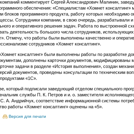
 компаний комментирует Сергей Александрович Малинин, заве
ограммного обеспечения: «Специалистам «Хомнет консалтинг» 
и блоков программного продукта, работу которых необходимо о
цессы. Сотрудники компании, в свою очередь, разрабатывали 
ьного и оперативного решения задач. Работа по выстроенной с
вать деятельность большого числа сотрудников, использующих
». Отмечу, что работы были выполнены качественно и оператив
ссионализме сотрудников «Хомнет консалтинг».
Хомнет консалтинг» были выполнены работы по разработке до
окументам, дополнены карточки документов, модифицированы
рточке задачи в разделе «История выполнения», создан механи
ерсий документов, проведены консультации по техническим во
продуктами «1С».
ве, который подписали заведующий отделом специального прог
начальник службы П. К. Петров и и. о. заместителя исполняющег
 С. А. Андрийчук, соответствие информационной системы потре
ство работы «Хомнет консалтинг» оценены на «5».
Версия для печати