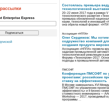
Состоялась премьера вед
 рассылки
технологической выставк
20–22 июня 2017 года в рамках 
технологического развития «Тех
ent Enterprise Express
премьера обновленной национал
науки, технологий и инноваций 
она обрела новый формат: «НТ
Ассоциация «НППА»
Олег Сердюков: Мы хотим
содружество компаний дл
дпиской
создания продукта мирово
Ассоциация «НППА» провела кру
задачам промышленной автомати
технологической революции в ра
Форума «Технопром»-2017. Осно
подходы к промышленной автома
ПМСОФТ
Конференция ПМСОФТ по 
проектами: российские пр
ставку на эффективность
В Москве завершилась XVI Межд
ПМСОФТ по управлению проекта
эффективность» и II бизнес-сем
стоимостного инжиниринга — AA
Workshop — 2017, проводимый в 
программы …