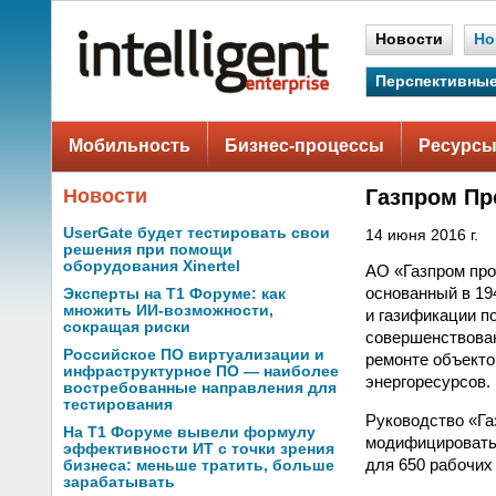
Новости
Но
Перспективные
Мобильность
Бизнес-процессы
Ресурсы
Новости
Газпром Пр
UserGate будет тестировать свои
14 июня 2016 г.
решения при помощи
оборудования Xinertel
АО «Газпром про
основанный в 19
Эксперты на Т1 Форуме: как
множить ИИ-возможности,
и газификации п
сокращая риски
совершенствован
Российское ПО виртуализации и
ремонте объекто
инфраструктурное ПО — наиболее
энергоресурсов.
востребованные направления для
тестирования
Руководство «Га
На Т1 Форуме вывели формулу
модифицировать 
эффективности ИТ с точки зрения
для 650 рабочих 
бизнеса: меньше тратить, больше
зарабатывать