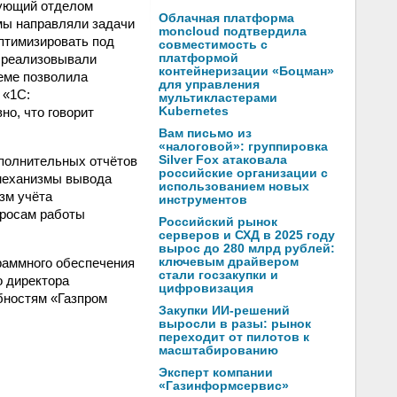
дующий отделом
Облачная платформа
мы направляли задачи
moncloud подтвердила
птимизировать под
совместимость с
и реализовывали
платформой
контейнеризации «Боцман»
хеме позволила
для управления
 «1С:
мультикластерами
но, что говорит
Kubernetes
Вам письмо из
«налоговой»: группировка
полнительных отчётов
Silver Fox атаковала
российские организации с
 механизмы вывода
использованием новых
зм учёта
инструментов
просам работы
Российский рынок
серверов и СХД в 2025 году
вырос до 280 млрд рублей:
раммного обеспечения
ключевым драйвером
стали госзакупки и
о директора
цифровизация
бностям «Газпром
Закупки ИИ-решений
выросли в разы: рынок
переходит от пилотов к
масштабированию
Эксперт компании
«Газинформсервис»