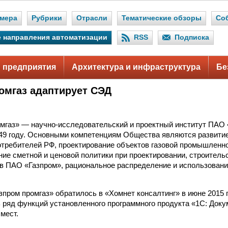
мера
Рубрики
Отрасли
Тематические обзоры
Со
 направления автоматизации
RSS
Подписка
 предприятия
Архитектура и инфраструктура
Бе
омгаз адаптирует СЭД
мгаз» — научно-исследовательский и проектный институт ПАО 
49 году. Основными компетенциям Общества являются развити
отребителей РФ, проектирование объектов газовой промышленно
ие сметной и ценовой политики при проектировании, строитель
в ПАО «Газпром», рациональное распределение и использование
зпром промгаз» обратилось в «Хомнет консалтинг» в июне 2015 
ряд функций установленного программного продукта «1С: Док
мест.