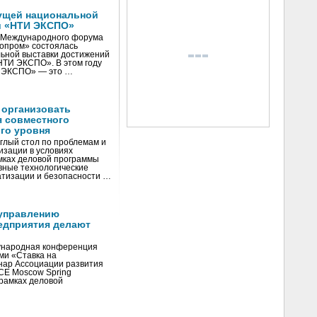
ущей национальной
и «НТИ ЭКСПО»
V Международного форума
нопром» состоялась
ьной выставки достижений
«НТИ ЭКСПО». В этом году
И ЭКСПО» — это …
 организовать
я совместного
го уровня
глый стол по проблемам и
зации в условиях
мках деловой программы
вные технологические
тизации и безопасности …
управлению
едприятия делают
ународная конференция
ми «Ставка на
инар Ассоциации развития
CE Moscow Spring
рамках деловой