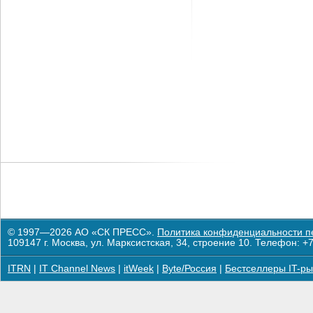
© 1997—2026 АО «СК ПРЕСС».
Политика конфиденциальности п
109147 г. Москва, ул. Марксистская, 34, строение 10. Телефон: +7
ITRN
|
IT Channel News
|
itWeek
|
Byte/Россия
|
Бестселлеры IT-ры