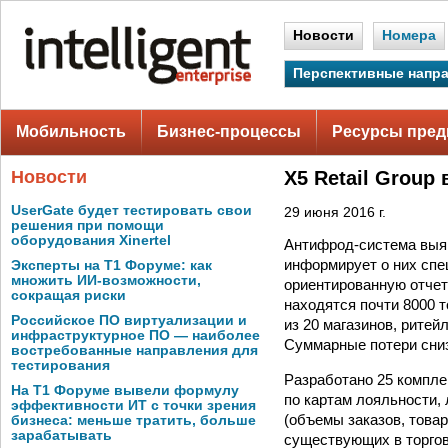
Новости
Номера
Перспективные напр
Мобильность
Бизнес-процессы
Ресурсы пред
Новости
X5 Retail Grou
UserGate будет тестировать свои
29 июня 2016 г.
решения при помощи
оборудования Xinertel
Антифрод-система выя
информирует о них спе
Эксперты на Т1 Форуме: как
множить ИИ-возможности,
ориентированную отчет
сокращая риски
находятся почти 8000 
Российское ПО виртуализации и
из 20 магазинов, ритей
инфраструктурное ПО — наиболее
Суммарные потери сниз
востребованные направления для
тестирования
Разработано 25 компле
На Т1 Форуме вывели формулу
по картам лояльности, 
эффективности ИТ с точки зрения
(объемы заказов, товар
бизнеса: меньше тратить, больше
зарабатывать
существующих в торгов