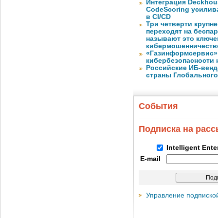
Интеграция Deckhous
CodeScoring усилив
в CI/CD
Три четверти крупн
переходят на беспа
называют это ключе
кибермошенничеств
«Газинформсервис»
кибербезопасности 
Российские ИБ-венд
страны Глобального
События
Подписка на рас
Intelligent Ent
E-mail
Управление подписко