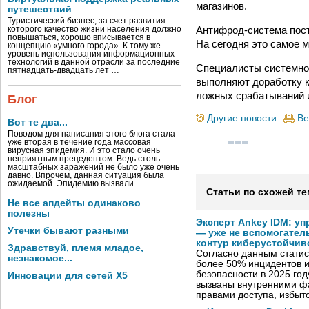
магазинов.
путешествий
Туристический бизнес, за счет развития
Антифрод-система пост
которого качество жизни населения должно
повышаться, хорошо вписывается в
На сегодня это самое 
концепцию «умного города». К тому же
уровень использования информационных
технологий в данной отрасли за последние
Специалисты системног
пятнадцать-двадцать лет …
выполняют доработку к
ложных срабатываний 
Блог
Другие новости
Ве
Вот те два...
Поводом для написания этого блога стала
уже вторая в течение года массовая
вирусная эпидемия. И это стало очень
неприятным прецедентом. Ведь столь
масштабных заражений не было уже очень
давно. Впрочем, данная ситуация была
ожидаемой. Эпидемию вызвали …
Статьи по схожей те
Не все апдейты одинаково
полезны
Эксперт Ankey IDM: у
Утечки бывают разными
— уже не вспомогател
контур киберустойчив
Здравствуй, племя младое,
Согласно данным статис
незнакомое...
более 50% инцидентов
безопасности в 2025 год
Инновации для сетей X5
вызваны внутренними ф
правами доступа, избы