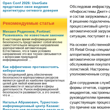
Open Conf 2026: UserGate
Обследовав инфрастру
представил свое видение
архитектуры сетевого доверия
«Инфосистемы Джет» о
и состав загружаемых 
К решению подключены 
Рекомендуемые статьи
процессинговый центр
автоматической загруз
Михаил Родионов, Fortinet:
Развиваясь по известным законам
ситуации, поступают в 
В настоящее время информационная
безопасность представляет собой вполне
На основе собственной
самостоятельное мощное направление
корпоративной автоматизации.
X5 Retail Group специ
Естественно, что в таких условиях
алгоритмов) выявления
направление это все теснее связывается
с вопросами прикладной
автоматически определ
информационной …
обслуживания покупате
Как эффективно противостоять
логистикой. Настроены
кибератакам
уполномоченным сотруд
На сегодняшний день обеспечение
безопасности корпоративных ресурсов
является одной из наиболее приоритетных
Для сотрудников служб
целей для любой компании вне
зависимости от масштабов и сферы
формы отчетов, содерж
деятельности. Рынок информационной
инцидентов, настроены
безопасности развивается, а это значит,
что и …
руководителям принима
существующих процессо
Наталья Абрамович, Туристско-
информационный центр Казани:
(по причине как мошен
Виртуальная поддержка реальных