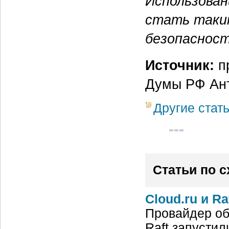
Использован
стать таки
безопаснос
Источник:
пр
Думы РФ Ан
Другие стат
Статьи по 
Cloud.ru и R
Провайдер обл
Raft запусти