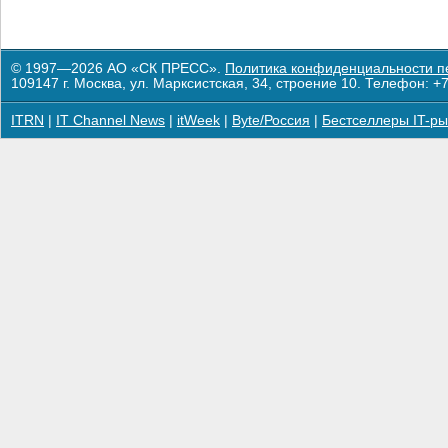
© 1997—2026 АО «СК ПРЕСС».
Политика конфиденциальности п
109147 г. Москва, ул. Марксистская, 34, строение 10. Телефон: +7
ITRN
|
IT Channel News
|
itWeek
|
Byte/Россия
|
Бестселлеры IT-ры