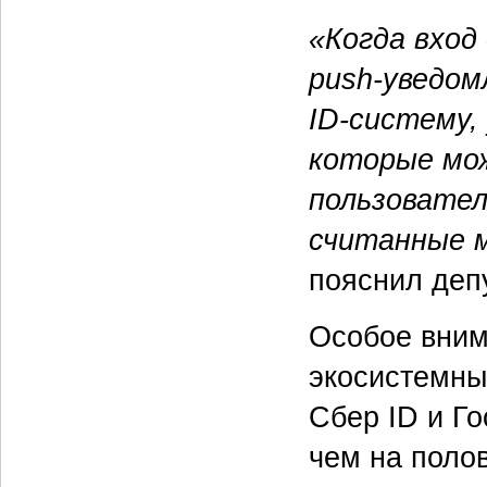
«Когда вход
push-уведом
ID-систему,
которые мож
пользовател
считанные 
пояснил депу
Особое вни
экосистемн
Сбер ID и Г
чем на поло