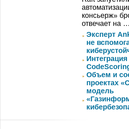
автоматизаци
консьерж» бр
отвечает на 
Эксперт An
не вспомог
киберустой
Интеграция 
CodeScoring
Объем и со
проектах «
модель
«Газинформ
кибербезоп