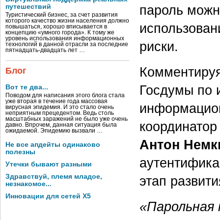
пароль можн
путешествий
Туристический бизнес, за счет развития
которого качество жизни населения должно
использован
повышаться, хорошо вписывается в
концепцию «умного города». К тому же
уровень использования информационных
риски.
технологий в данной отрасли за последние
пятнадцать-двадцать лет …
Комментируя
Блог
Госдумы по 
Вот те два...
Поводом для написания этого блога стала
уже вторая в течение года массовая
информацион
вирусная эпидемия. И это стало очень
неприятным прецедентом. Ведь столь
масштабных заражений не было уже очень
координатор
давно. Впрочем, данная ситуация была
ожидаемой. Эпидемию вызвали …
Антон Немк
Не все апдейты одинаково
полезны
аутентифика
Утечки бывают разными
Здравствуй, племя младое,
этап развит
незнакомое...
Инновации для сетей X5
«Парольная