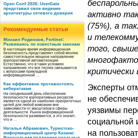
беспарольн
Open Conf 2026: UserGate
представил свое видение
активно так
архитектуры сетевого доверия
(75%), а та
Рекомендуемые статьи
и телекомму
Михаил Родионов, Fortinet:
Развиваясь по известным законам
того, свыш
В настоящее время информационная
безопасность представляет собой вполне
самостоятельное мощное направление
многофакто
корпоративной автоматизации.
Естественно, что в таких условиях
направление это все теснее связывается
критически 
с вопросами прикладной
информационной …
Как эффективно противостоять
Эксперты от
кибератакам
На сегодняшний день обеспечение
не обеспечи
безопасности корпоративных ресурсов
является одной из наиболее приоритетных
целей для любой компании вне
уязвимы пер
зависимости от масштабов и сферы
деятельности. Рынок информационной
безопасности развивается, а это значит,
социальной 
что и …
Наталья Абрамович, Туристско-
на пользова
информационный центр Казани:
Виртуальная поддержка реальных