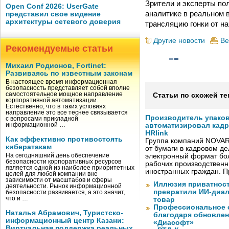
Зрители и эксперты по
Open Conf 2026: UserGate
аналитике в реальном 
представил свое видение
архитектуры сетевого доверия
трансляцию гонки от на
Другие новости
Ве
Рекомендуемые статьи
Михаил Родионов, Fortinet:
Развиваясь по известным законам
В настоящее время информационная
безопасность представляет собой вполне
самостоятельное мощное направление
Статьи по схожей те
корпоративной автоматизации.
Естественно, что в таких условиях
направление это все теснее связывается
Производитель упако
с вопросами прикладной
информационной …
автоматизировал кад
HRlink
Как эффективно противостоять
Группа компаний NOVAR
кибератакам
от бумаги в кадровом д
На сегодняшний день обеспечение
электронный формат бол
безопасности корпоративных ресурсов
рабочих производствен
является одной из наиболее приоритетных
иностранных граждан. П
целей для любой компании вне
зависимости от масштабов и сферы
Иллюзия приватност
деятельности. Рынок информационной
превратили ИИ-диал
безопасности развивается, а это значит,
что и …
товар
Профессиональное о
Наталья Абрамович, Туристско-
благодаря обновлени
информационный центр Казани:
«Диасофт»
Виртуальная поддержка реальных