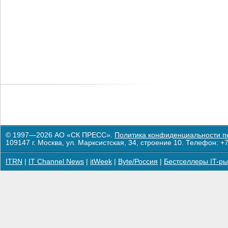
© 1997—2026 АО «СК ПРЕСС».
Политика конфиденциальности п
109147 г. Москва, ул. Марксистская, 34, строение 10. Телефон: +7
ITRN
|
IT Channel News
|
itWeek
|
Byte/Россия
|
Бестселлеры IT-ры