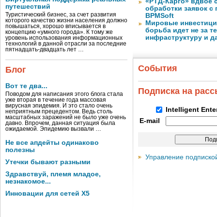
«РТД-Карго» вдвое 
путешествий
обработки заявок с
Туристический бизнес, за счет развития
BPMSoft
которого качество жизни населения должно
Мировые инвестиции
повышаться, хорошо вписывается в
борьба идет не за те
концепцию «умного города». К тому же
инфраструктуру и д
уровень использования информационных
технологий в данной отрасли за последние
пятнадцать-двадцать лет …
События
Блог
Вот те два...
Подписка на рас
Поводом для написания этого блога стала
уже вторая в течение года массовая
вирусная эпидемия. И это стало очень
Intelligent Ent
неприятным прецедентом. Ведь столь
масштабных заражений не было уже очень
E-mail
давно. Впрочем, данная ситуация была
ожидаемой. Эпидемию вызвали …
Не все апдейты одинаково
полезны
Управление подписко
Утечки бывают разными
Здравствуй, племя младое,
незнакомое...
Инновации для сетей X5