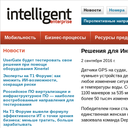
Новости
Номера
Перспективные напр
Мобильность
Бизнес-процессы
Ресурсы пред
Новости
Решения для Ин
UserGate будет тестировать свои
2 сентября 2016 г.
решения при помощи
оборудования Xinertel
Датчики GPS на судах,
«умные» устройства де
Эксперты на Т1 Форуме: как
множить ИИ-возможности,
любое изменение ситуа
сокращая риски
и температуры воды. Се
Российское ПО виртуализации и
1100 маневров за 535 
инфраструктурное ПО — наиболее
более 50 тысяч изменен
востребованные направления для
тестирования
Победителем гонки ста
На Т1 Форуме вывели формулу
единственная женская к
эффективности ИТ с точки зрения
завоевала команда Dep
бизнеса: меньше тратить, больше
зарабатывать