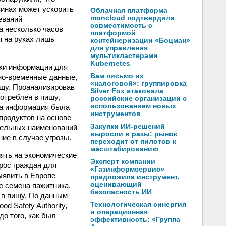
зинах может ускорить
Облачная платформа
moncloud подтвердила
еваний
совместимость с
а несколько часов
платформой
я на руках лишь
контейнеризации «Боцман»
для управления
мультикластерами
Kubernetes
тки информации для
Вам письмо из
нно-временные данные,
«налоговой»: группировка
ищу. Проанализировав
Silver Fox атаковала
потреблен в пищу,
российские организации с
использованием новых
та информация была
инструментов
продуктов на основе
Закупки ИИ-решений
ительных наименований
выросли в разы: рынок
ие в случае угрозы.
переходит от пилотов к
масштабированию
ять на экономические
Эксперт компании
рос граждан для
«Газинформсервис»
ыявить в Европе
предложила инструмент,
оценивающий
е семена пажитника.
безопасность ИИ
 в пищу. По данным
Технологическая синергия
d Safety Authority,
и операционная
до того, как был
эффективность: «Группа