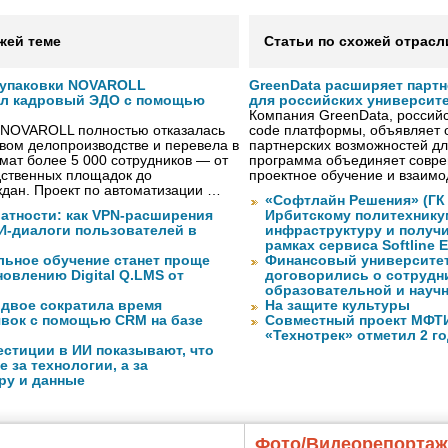
жей теме
Статьи по схожей отрасл
 упаковки NOVAROLL
GreenData расширяет парт
ал кадровый ЭДО с помощью
для российских университ
Компания GreenData, российс
 NOVAROLL полностью отказалась
code платформы, объявляет 
овом делопроизводстве и перевела в
партнерских возможностей дл
ат более 5 000 сотрудников — от
программа объединяет совре
дственных площадок до
проектное обучение и взаимо
дан. Проект по автоматизации …
«Софтлайн Решения» (ГК S
атности: как VPN-расширения
Ирбитскому политехнику
И-диалоги пользователей в
инфраструктуру и получ
рамках сервиса Softline E
ьное обучение станет проще
Финансовый университет
овлению Digital Q.LMS от
договорились о сотрудн
образовательной и науч
вдвое сократила время
На защите культуры
явок с помощью CRM на базе
Совместный проект МФТИ 
«Технотрек» отметил 2 г
стиции в ИИ показывают, что
е за технологии, а за
ру и данные
Фото/Видеорепорта