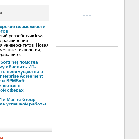
и
нерские возможности
етов
кий разработчик low-
о расширении
я университетов. Новая
менные технологии,
действие с …
oftline) помогла
му обновить ИТ-
ить преимущества в
nterprise Agreement
 и BPMSoft
ичестве в
ной сферах
и Mail.ru Group
ода успешной работы
жи