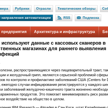
мера
Рубрики
Отрасли
Тематические обзоры
Со
 направления автоматизации
RSS
Подписка
 предприятия
Архитектура и инфраструктура
Бе
 используют данные с кассовых сканеров в
твенных магазинах для раннего выявления 
нфекций
.
лезни, распространяющиеся через пищеварительный тракт, так
ии и желудочный грипп, являются серьезной проблемой сферы
ов по контролю и профилактике заболеваний США (Centers for D
), ежегодно случаи инфицирования регистрируются у каждого шес
и заболеваний желудочно-кишечного тракта жизненно необход
араженных продуктов. Это помогает минимизировать риск разви
вное воздействие на общество в целом.
ления IBM Research — Almaden в Сан-Хосе, штат Калифорния 