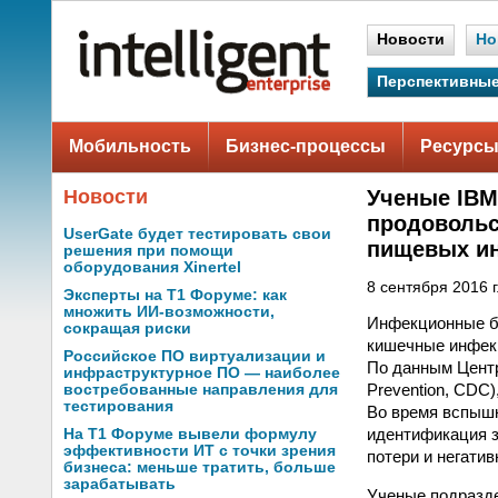
Новости
Но
Перспективные
Мобильность
Бизнес-процессы
Ресурсы
Новости
Ученые IBM
продовольс
UserGate будет тестировать свои
пищевых и
решения при помощи
оборудования Xinertel
8 сентября 2016 г
Эксперты на Т1 Форуме: как
множить ИИ-возможности,
Инфекционные бо
сокращая риски
кишечные инфекц
Российское ПО виртуализации и
По данным Центр
инфраструктурное ПО — наиболее
Prevention, CDC
востребованные направления для
тестирования
Во время вспышк
идентификация з
На Т1 Форуме вывели формулу
эффективности ИТ с точки зрения
потери и негати
бизнеса: меньше тратить, больше
зарабатывать
Ученые подразде