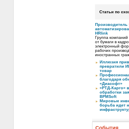
Статьи по схо
Производитель
автоматизиров
HRlink
Группа компаний
от бумаги в кадр
электронный форм
рабочих произво
иностранных граж
Иллюзия прив
превратили И
товар
Профессионал
благодаря обн
«Диасофт»
«РТД-Карго» 
обработки за
BPMSoft
Мировые инве
борьба идет н
инфраструкту
События