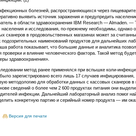
фекционных болезней, распространяющихся через пищеварител
еративно выявить источник заражения и предупредить население
ватель в области здравоохранения IBM Research — Almaden. —
ы населения и исследования, по-прежнему необходимы, однако 
ых сканеров в продовольственных магазинах может за считанн
к подозрительных наименований продуктов для дальнейших ла
аша работа показывает, что большие данные и аналитика позво
 проверки и влияние человеческого фактора. Такой метод буде
еры здравоохранения».
ледовании метод ранее применялся при вспышке коли-инфекции
а было зарегистрировано всего лишь 17 случаев инфицирования,
вую методологию для обработки данных с кассовых сканеров в
снове сведений о более чем 2 600 продуктах питания они выдел
дителей инфекции. Дальнейший лабораторный анализ помог най
делить конкретную партию и серийный номер продукта — им ок
Версия для печати