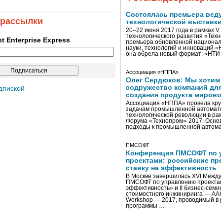
Состоялась премьера вед
 рассылки
технологической выставк
20–22 июня 2017 года в рамках 
технологического развития «Тех
ent Enterprise Express
премьера обновленной национал
науки, технологий и инноваций 
она обрела новый формат: «НТ
Ассоциация «НППА»
Олег Сердюков: Мы хотим
содружество компаний дл
дпиской
создания продукта мирово
Ассоциация «НППА» провела кру
задачам промышленной автомати
технологической революции в ра
Форума «Технопром»-2017. Осно
подходы к промышленной автома
ПМСОФТ
Конференция ПМСОФТ по 
проектами: российские пр
ставку на эффективность
В Москве завершилась XVI Межд
ПМСОФТ по управлению проекта
эффективность» и II бизнес-сем
стоимостного инжиниринга — AA
Workshop — 2017, проводимый в 
программы …