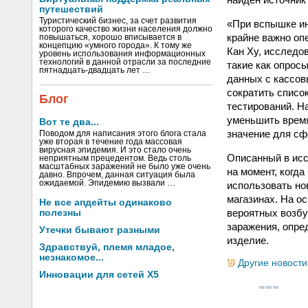
путешествий
Туристический бизнес, за счет развития
«При вспышке ин
которого качество жизни населения должно
крайне важно оп
повышаться, хорошо вписывается в
концепцию «умного города». К тому же
Кан Ху, исследо
уровень использования информационных
технологий в данной отрасли за последние
такие как опрос
пятнадцать-двадцать лет …
данных с кассов
сократить списо
Блог
тестирований. Н
уменьшить время
Вот те два...
значение для сф
Поводом для написания этого блога стала
уже вторая в течение года массовая
вирусная эпидемия. И это стало очень
Описанный в исс
неприятным прецедентом. Ведь столь
масштабных заражений не было уже очень
на момент, когд
давно. Впрочем, данная ситуация была
ожидаемой. Эпидемию вызвали …
использовать но
магазинах. На о
Не все апдейты одинаково
вероятных возбу
полезны
заражения, опре
Утечки бывают разными
изделие.
Здравствуй, племя младое,
незнакомое...
Другие новости
Инновации для сетей X5