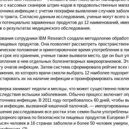
х с кассовых сканеров штрих-кодов в продовольственных мага
очника инфекции с учетом географии выявления случаев забол
о тракта. Согласно данным исследования, ученые могут всего з
о потенциально зараженных продуктов до 12 наименований, име
ов о результатах медицинского обследования.
ования сотрудники IBM Research создали методологию обрабо
 пищевых продуктов. Она позволяет рассмотреть пространстве
ическое положение и ориентировочное время употребления в п
 срок его хранения, ученые также выявили место, где он был у
копления в нем отдельных болезнетворных микроорганизмов. Э
ту очагов инфекции. Затем система сформировала рейтинг всех 
ажения, из которого врачи смогли выбрать 12 наиболее подозр
естировать их на наличие инфекции и проинформировать населен
верка занимает недели и месяцы, что может существенно повли
следствия вспышки заболевания. Обычно процесс включает оп
точника инфекции. В 2011 году потребовалось 60 дней, чтобы в
и инфекции, вызванной кишечной палочкой, — импортированны
шения расследования все ростки этих семян были употреблены
зорного органа по безопасности пищевых продуктов European Foo
сяч человек в 16 странах заболели и более 50 человек умерли 
инфекции. (2)