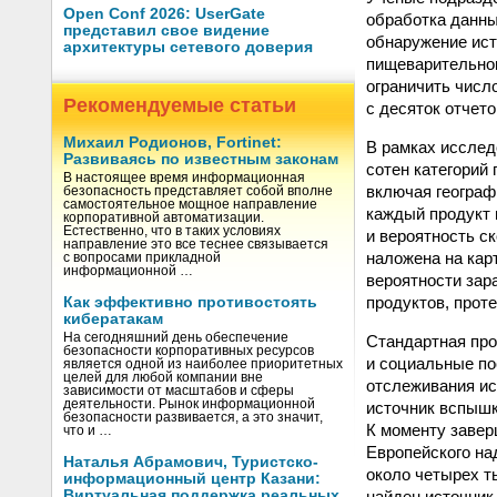
Open Conf 2026: UserGate
обработка данны
представил свое видение
обнаружение ист
архитектуры сетевого доверия
пищеварительног
ограничить числ
Рекомендуемые статьи
с десяток отчет
Михаил Родионов, Fortinet:
В рамках исслед
Развиваясь по известным законам
сотен категорий
В настоящее время информационная
включая географ
безопасность представляет собой вполне
самостоятельное мощное направление
каждый продукт и
корпоративной автоматизации.
Естественно, что в таких условиях
и вероятность с
направление это все теснее связывается
наложена на кар
с вопросами прикладной
информационной …
вероятности зар
продуктов, прот
Как эффективно противостоять
кибератакам
На сегодняшний день обеспечение
Стандартная про
безопасности корпоративных ресурсов
и социальные по
является одной из наиболее приоритетных
целей для любой компании вне
отслеживания ис
зависимости от масштабов и сферы
деятельности. Рынок информационной
источник вспышк
безопасности развивается, а это значит,
К моменту завер
что и …
Европейского над
Наталья Абрамович, Туристско-
около четырех ты
информационный центр Казани:
найден источник 
Виртуальная поддержка реальных