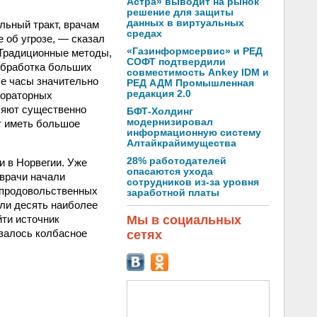
Астра» выводит на рынок
решение для защиты
данных в виртуальных
ьный тракт, врачам
средах
 об угрозе, — сказал
«Газинформсервис» и РЕД
 Традиционные методы,
СОФТ подтвердили
обработка больших
совместимость Ankey IDM и
ые часы значительно
РЕД АДМ Промышленная
редакция 2.0
бораторных
ляют существенно
БФТ-Холдинг
модернизировал
т иметь большое
информационную систему
Алтайкрайимущества
28% работодателей
 в Норвегии. Уже
опасаются ухода
 врачи начали
сотрудников из-за уровня
 продовольственных
заработной платы
или десять наиболее
ти источник
Мы в социальных
азалось колбасное
сетях