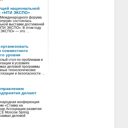
ущей национальной
и «НТИ ЭКСПО»
V Международного форума
нопром» состоялась
ьной выставки достижений
«НТИ ЭКСПО». В этом году
И ЭКСПО» — это …
 организовать
я совместного
го уровня
глый стол по проблемам и
зации в условиях
мках деловой программы
вные технологические
тизации и безопасности …
управлению
едприятия делают
ународная конференция
ми «Ставка на
инар Ассоциации развития
CE Moscow Spring
рамках деловой