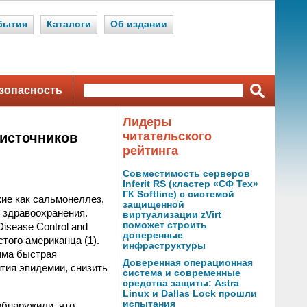
бытия
Каталоги
Об издании
зопасность
Лидеры
читательского
источников
рейтинга
Совместимость серверов
Inferit RS (кластер «СФ Тех»
ГК Softline) с системой
ие как сальмонеллез,
защищенной
 здравоохранения.
виртуализации zVirt
поможет строить
isease Control and
доверенные
того американца (1).
инфраструктуры
има быстрая
Доверенная операционная
тия эпидемии, снизить
система и современные
средства защиты: Astra
Linux и Dallas Lock прошли
испытания
обнаружили, что