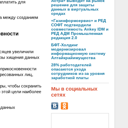
Астра» выводит на рынок
аплатить для
решение для защиты
данных в виртуальных
средах
а между созданием
«Газинформсервис» и РЕД
СОФТ подтвердили
совместимость Ankey IDM и
овности
РЕД АДМ Промышленная
редакция 2.0
БФТ-Холдинг
модернизировал
есяцев увеличили
информационную систему
розы хищения данных
Алтайкрайимущества
28% работодателей
еприкосновенности
опасаются ухода
сотрудников из-за уровня
ересованных лиц,
заработной платы
еры, чтобы сохранить
Мы в социальных
о этой цели наиболее
сетях
 данных