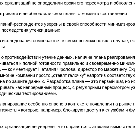
х организаций не определили сроки его пересмотра и обновлен
атривали и не обновляли свои планы с момента составления
мпаний-респондентов уверены в своей способности минимизиро
 последствия утечки данных
в исследования сомневаются в своих возможностях в случае, е
аны
т о противодействии утечке данных, наличие плана реагирования
ниваться к полной готовности правильно и своевременно миним
, — комментирует Наталия Фролова, директор по маркетингу Exp
многие компании просто „ставят галочку“ напротив соответству
ана по защите данных. Разработка плана — это первый шаг, но и
ривать как непрерывный процесс, с регулярным пересмотром 
иодическим тестированием».
ланирование особенно опасно в контексте появления на рынке но
ажисты» которые, например, блокируют доступ к службам и ф
х организаций не уверены, что справятся с атаками вымогател