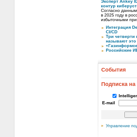
Эксперт Ankey 
контур киберус
Согласно данным
в 2025 году в ро
избыточными при
Интеграция De
CI/CD
Три четверти
называют это
«Газинформсе
Российские И
События
Подписка на
Intellig
E-mail
Управление по