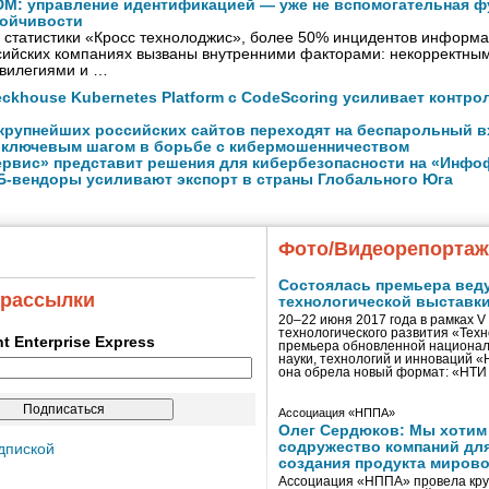
IDM: управление идентификацией — уже не вспомогательная ф
тойчивости
 статистики «Кросс технолоджис», более 50% инцидентов информ
ссийских компаниях вызваны внутренними факторами: некорректны
вилегиями и …
ckhouse Kubernetes Platform с CodeScoring усиливает контро
 крупнейших российских сайтов переходят на беспарольный в
 ключевым шагом в борьбе с кибермошенничеством
рвис» представит решения для кибербезопасности на «Инфо
Б-вендоры усиливают экспорт в страны Глобального Юга
Фото/Видеорепорта
Состоялась премьера вед
 рассылки
технологической выставк
20–22 июня 2017 года в рамках 
технологического развития «Тех
ent Enterprise Express
премьера обновленной национал
науки, технологий и инноваций 
она обрела новый формат: «НТ
Ассоциация «НППА»
Олег Сердюков: Мы хотим
содружество компаний дл
дпиской
создания продукта мирово
Ассоциация «НППА» провела кру