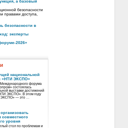
ункция, а базовый
ационной безопасности
ми правами доступа,
ль безопасности в
ход: эксперты
форуме-2026»
жи
ущей национальной
и «НТИ ЭКСПО»
V Международного форума
нопром» состоялась
ьной выставки достижений
«НТИ ЭКСПО». В этом году
И ЭКСПО» — это …
 организовать
я совместного
го уровня
глый стол по проблемам и