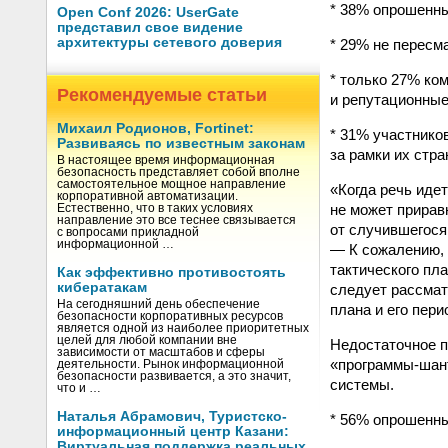
* 38% опрошенны
Open Conf 2026: UserGate
представил свое видение
архитектуры сетевого доверия
* 29% не пересм
* только 27% ко
Рекомендуемые статьи
и репутационные
Михаил Родионов, Fortinet:
* 31% участнико
Развиваясь по известным законам
за рамки их стр
В настоящее время информационная
безопасность представляет собой вполне
самостоятельное мощное направление
«Когда речь иде
корпоративной автоматизации.
не может прирав
Естественно, что в таких условиях
направление это все теснее связывается
от случившегося
с вопросами прикладной
информационной …
— К сожалению, 
тактического пл
Как эффективно противостоять
кибератакам
следует рассмат
На сегодняшний день обеспечение
плана и его пер
безопасности корпоративных ресурсов
является одной из наиболее приоритетных
целей для любой компании вне
Недостаточное п
зависимости от масштабов и сферы
«программы-шант
деятельности. Рынок информационной
безопасности развивается, а это значит,
системы.
что и …
Наталья Абрамович, Туристско-
* 56% опрошенны
информационный центр Казани:
Виртуальная поддержка реальных