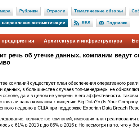
мера
Рубрики
Отрасли
Тематические обзоры
Со
 направления автоматизации
RSS
Подписка
 предприятия
Архитектура и инфраструктура
Бе
ит речь об утечке данных, компании ведут с
иво
.
тве компаний существует план обеспечения оперативного реаги
и данных, в большинстве случаев топ-менеджеры не обновляют
й основе, да и в целом не уверены в его эффективности. Таков
това ли ваша компания к хищению Big Data?» (Is Your Company R
енного недавно в США при поддержке Experian Data Breach Resol
следование, количество компаний, имеющих план реагирования в
ось с 61% в 2013 г. до 86% в 2016 г. Но несмотря на то, что у 