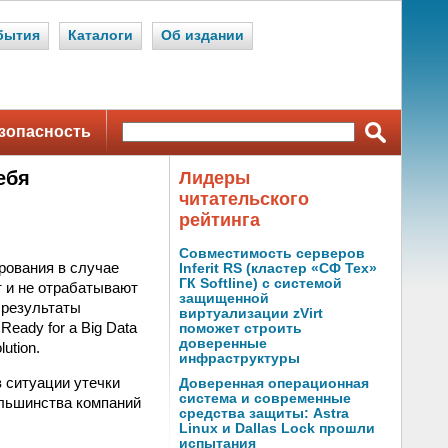
бытия
Каталоги
Об издании
зопасность
ебя
Лидеры
читательского
рейтинга
Совместимость серверов
рования в случае
Inferit RS (кластер «СФ Тех»
ГК Softline) с системой
 и не отрабатывают
защищенной
ы результаты
виртуализации zVirt
eady for a Big Data
поможет строить
доверенные
ution.
инфраструктуры
 ситуации утечки
Доверенная операционная
система и современные
большинства компаний
средства защиты: Astra
Linux и Dallas Lock прошли
испытания