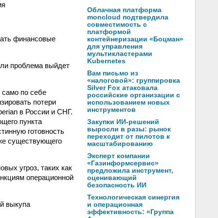
ия
Облачная платформа
moncloud подтвердила
совместимость с
платформой
вать финансовые
контейнеризации «Боцман»
для управления
мультикластерами
Kubernetes
сли проблема выйдет
Вам письмо из
«налоговой»: группировка
Silver Fox атаковала
 само по себе
российские организации с
изировать потери
использованием новых
инструментов
erian в России и СНГ.
ющего пункта
Закупки ИИ-решений
выросли в разы: рынок
стинную готовность
переходит от пилотов к
уже существующего
масштабированию
Эксперт компании
«Газинформсервис»
вых угроз, таких как
предложила инструмент,
ункциям операционной
оценивающий
безопасность ИИ
Технологическая синергия
ей выкупа
и операционная
эффективность: «Группа