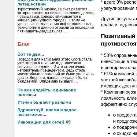
* всего 9% респ
путешествий
урегулирования
Туристический бизнес, за счет развития
которого качество жизни населения должно
повышаться, хорошо вписывается в
Другие результа
концепцию «умного города». К тому же
уровень использования информационных
плана и подлинн
технологий в данной отрасли за последние
пятнадцать-двадцать лет …
Позитивный 
противостоя
Блог
Вот те два...
* 58% опрошенны
Поводом для написания этого блога стала
инвестиции в те
уже вторая в течение года массовая
вирусная эпидемия. И это стало очень
и реагировать на
неприятным прецедентом. Ведь столь
* 61% компаний-
масштабных заражений не было уже очень
давно. Впрочем, данная ситуация была
частной жизни/д
ожидаемой. Эпидемию вызвали …
имеющих доступ
Не все апдейты одинаково
* Компании осозн
полезны
лояльность клие
Утечки бывают разными
эффективно служ
Здравствуй, племя младое,
незнакомое...
o предост
и предложе
Инновации для сетей X5
o подарочн
o скидки н