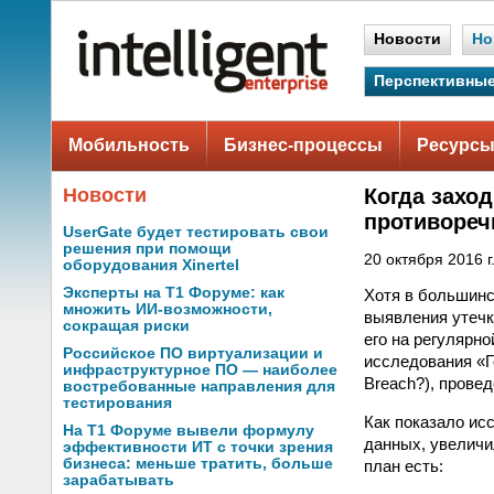
Новости
Но
Перспективные
Мобильность
Бизнес-процессы
Ресурсы
Новости
Когда заход
противореч
UserGate будет тестировать свои
решения при помощи
20 октября 2016 г
оборудования Xinertel
Эксперты на Т1 Форуме: как
Хотя в большинс
множить ИИ-возможности,
выявления утечк
сокращая риски
его на регулярно
Российское ПО виртуализации и
исследования «Го
инфраструктурное ПО — наиболее
Breach?), провед
востребованные направления для
тестирования
Как показало ис
На Т1 Форуме вывели формулу
данных, увеличил
эффективности ИТ с точки зрения
бизнеса: меньше тратить, больше
план есть:
зарабатывать