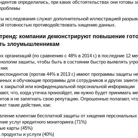
ондентов определились, при каких обстоятельствах они готовы з
 проблемы
ты исследования служат дополнительной иллюстрацией разрыв
ой готовностью противодействовать хищению данных.
тренд: компании демонстрируют повышение гот
ть злоумышленникам
х организаций (по сравнению с 48% в 2014 г.) в последние 12 м
хнологии зашиты, чтобы быть в состоянии быстро выявлять уг
 них
респондентов (против 44% в 2013 г.) имеют программы защиты н
анных и обучающие программы для сотрудников и других заинт
 к закрытой или конфиденциальной персональной информации
ают, что, когда утечка произойдет, им нужно будет принимать м
нтов и не запятнать свою репутацию. Опрошенные полагают, чт
ат такие действия, как:
авление клиентам бесплатной защиты от хищения персональных
ние услуг кредитного мониторинга (71%)
ые карты (45%)
а продукты и услуги (40%)