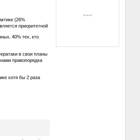
актике (26%
является приоритетной
ных. 40% тех, кто
бератаки в свои планы
анами правопорядка
ке хотя бы 2 раза