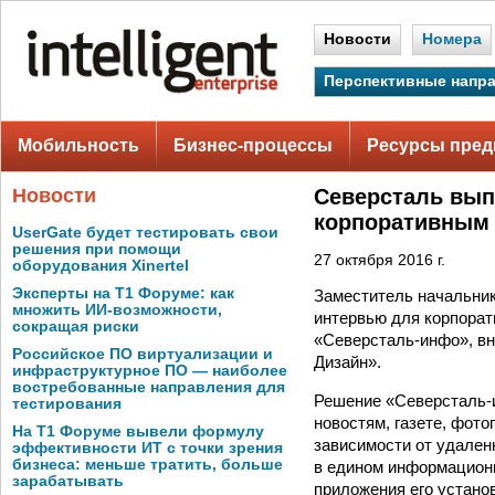
Новости
Номера
Перспективные напр
Мобильность
Бизнес-процессы
Ресурсы пред
Новости
Северсталь вып
корпоративным
UserGate будет тестировать свои
решения при помощи
27 октября 2016 г.
оборудования Xinertel
Эксперты на Т1 Форуме: как
Заместитель начальни
множить ИИ-возможности,
интервью для корпорат
сокращая риски
«Северсталь-инфо», вн
Российское ПО виртуализации и
Дизайн».
инфраструктурное ПО — наиболее
востребованные направления для
Решение «Северсталь-и
тестирования
новостям, газете, фот
На Т1 Форуме вывели формулу
зависимости от удален
эффективности ИТ с точки зрения
бизнеса: меньше тратить, больше
в едином информационн
зарабатывать
приложения его устано