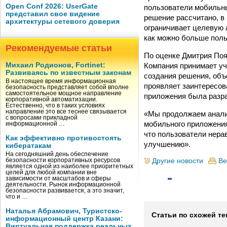
Open Conf 2026: UserGate
пользователи мобильны
представил свое видение
решение рассчитано, в
архитектуры сетевого доверия
ограничивает целевую 
как можно больше поль
Рекомендуемые статьи
По оценке Дмитрия Поя
Компания принимает уч
Михаил Родионов, Fortinet:
Развиваясь по известным законам
создания решения, объ
В настоящее время информационная
проявляет заинтересов
безопасность представляет собой вполне
самостоятельное мощное направление
приложения была разра
корпоративной автоматизации.
Естественно, что в таких условиях
направление это все теснее связывается
«Мы продолжаем анали
с вопросами прикладной
мобильного приложения
информационной …
что пользователи нера
Как эффективно противостоять
улучшению».
кибератакам
На сегодняшний день обеспечение
Другие новости
Ве
безопасности корпоративных ресурсов
является одной из наиболее приоритетных
целей для любой компании вне
зависимости от масштабов и сферы
деятельности. Рынок информационной
безопасности развивается, а это значит,
что и …
Наталья Абрамович, Туристско-
Статьи по схожей те
информационный центр Казани:
Виртуальная поддержка реальных