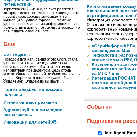
путешествий
Корпоративные комму
Туристический бизнес, за счет развития
операционной системе
которого качество жизни населения должно
сертифицирован для A
повышаться, хорошо вписывается в
Интеграция укрепляет п
концепцию «умного города». К тому же
уровень использования информационных
безопасного и верифици
технологий в данной отрасли за последние
корпоративных коммуник
пятнадцать-двадцать лет …
технологического сувере
корпоративного мессен
Блог
«СёрчИнформ КИБ» 
мессенджере Max
Вот те два...
Технологии распозн
Поводом для написания этого блога стала
совместимы с РЕД 
уже вторая в течение года массовая
Крупнейший застрой
вирусная эпидемия. И это стало очень
количество рабочих 
неприятным прецедентом. Ведь столь
на МТС Линк
масштабных заражений не было уже очень
давно. Впрочем, данная ситуация была
Интеграция РОСЧАТ 
ожидаемой. Эпидемию вызвали …
возможностей для б
мобильной коммуни
Не все апдейты одинаково
полезны
Утечки бывают разными
События
Здравствуй, племя младое,
незнакомое...
Подписка на рас
Инновации для сетей X5
Intelligent Ent