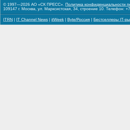
© 1997—2026 АО «СК ПРЕСС».
Политика конфиденциальности п
109147 г. Москва, ул. Марксистская, 34, строение 10. Телефон: +7
ITRN
|
IT Channel News
|
itWeek
|
Byte/Россия
|
Бестселлеры IT-ры