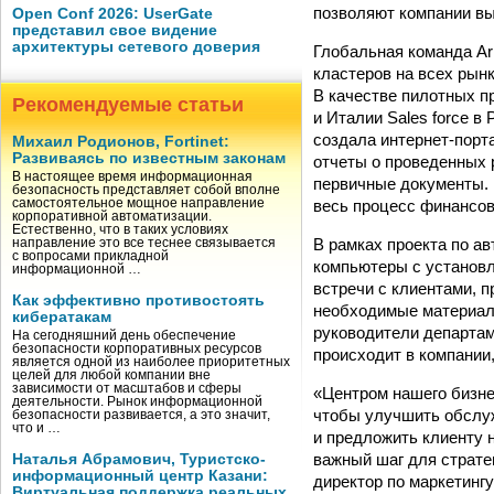
позволяют компании вы
Open Conf 2026: UserGate
представил свое видение
архитектуры сетевого доверия
Глобальная команда Ar
кластеров на всех рын
В качестве пилотных пр
Рекомендуемые статьи
и Италии Sales force в
создала интернет-порта
Михаил Родионов, Fortinet:
Развиваясь по известным законам
отчеты о проведенных 
В настоящее время информационная
первичные документы. 
безопасность представляет собой вполне
весь процесс финансов
самостоятельное мощное направление
корпоративной автоматизации.
Естественно, что в таких условиях
В рамках проекта по а
направление это все теснее связывается
с вопросами прикладной
компьютеры с установл
информационной …
встречи с клиентами, п
Как эффективно противостоять
необходимые материалы
кибератакам
руководители департаме
На сегодняшний день обеспечение
безопасности корпоративных ресурсов
происходит в компании,
является одной из наиболее приоритетных
целей для любой компании вне
зависимости от масштабов и сферы
«Центром нашего бизнес
деятельности. Рынок информационной
чтобы улучшить обслу
безопасности развивается, а это значит,
что и …
и предложить клиенту
важный шаг для страте
Наталья Абрамович, Туристско-
информационный центр Казани:
директор по маркетинг
Виртуальная поддержка реальных