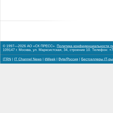
© 1997—2026 АО «СК ПРЕСС».
Политика конфиденциальности п
109147 г. Москва, ул. Марксистская, 34, строение 10. Телефон: +7
ITRN
|
IT Channel News
|
itWeek
|
Byte/Россия
|
Бестселлеры IT-ры