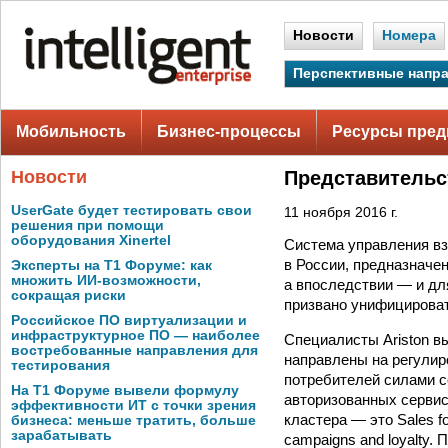
Новости
Номера
Перспективные напр
Мобильность
Бизнес-процессы
Ресурсы пред
Новости
Представительс
UserGate будет тестировать свои
11 ноября 2016 г.
решения при помощи
оборудования Xinertel
Система управления вз
в России, предназначе
Эксперты на Т1 Форуме: как
множить ИИ-возможности,
а впоследствии — и дл
сокращая риски
призвано унифицироват
Российское ПО виртуализации и
инфраструктурное ПО — наиболее
Специалисты Ariston в
востребованные направления для
направлены на регулиро
тестирования
потребителей силами со
На Т1 Форуме вывели формулу
авторизованных сервис
эффективности ИТ с точки зрения
кластера — это Sales f
бизнеса: меньше тратить, больше
зарабатывать
campaigns and loyalty.