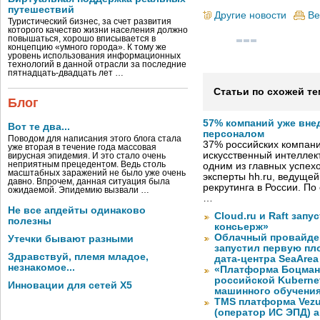
путешествий
Другие новости
Ве
Туристический бизнес, за счет развития
которого качество жизни населения должно
повышаться, хорошо вписывается в
концепцию «умного города». К тому же
уровень использования информационных
технологий в данной отрасли за последние
пятнадцать-двадцать лет …
Статьи по схожей те
Блог
57% компаний уже вне
Вот те два...
персоналом
Поводом для написания этого блога стала
37% российских компан
уже вторая в течение года массовая
искусственный интеллект
вирусная эпидемия. И это стало очень
неприятным прецедентом. Ведь столь
одним из главных успех
масштабных заражений не было уже очень
эксперты hh.ru, ведуще
давно. Впрочем, данная ситуация была
рекрутинга в России. П
ожидаемой. Эпидемию вызвали …
…
Не все апдейты одинаково
Cloud.ru и Raft запу
полезны
консьерж»
Облачный провайде
Утечки бывают разными
запустил первую пло
Здравствуй, племя младое,
дата-центра SeaArea
незнакомое...
«Платформа Боцман
российской Kuberne
Инновации для сетей X5
машинного обучени
TMS платформа Vezu
(оператор ИС ЭПД) 