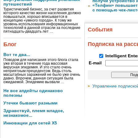
получи устройство 
путешествий
«Телфин» повышает 
Туристический бизнес, за счет развития
с помощью чек-лист
которого качество жизни населения должно
повышаться, хорошо вписывается в
концепцию «умного города». К тому же
уровень использования информационных
технологий в данной отрасли за последние
События
пятнадцать-двадцать лет …
Подписка на рас
Блог
Вот те два...
Intelligent Ent
Поводом для написания этого блога стала
E-mail
уже вторая в течение года массовая
вирусная эпидемия. И это стало очень
неприятным прецедентом. Ведь столь
масштабных заражений не было уже очень
давно. Впрочем, данная ситуация была
ожидаемой. Эпидемию вызвали …
Управление подписко
Не все апдейты одинаково
полезны
Утечки бывают разными
Здравствуй, племя младое,
незнакомое...
Инновации для сетей X5