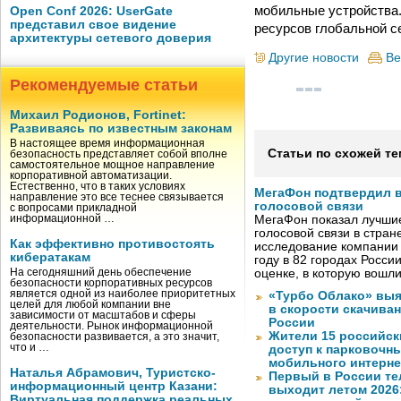
мобильные устройства.
Open Conf 2026: UserGate
представил свое видение
ресурсов глобальной с
архитектуры сетевого доверия
Другие новости
Ве
Рекомендуемые статьи
Михаил Родионов, Fortinet:
Развиваясь по известным законам
В настоящее время информационная
Статьи по схожей те
безопасность представляет собой вполне
самостоятельное мощное направление
корпоративной автоматизации.
Естественно, что в таких условиях
МегаФон подтвердил в
направление это все теснее связывается
голосовой связи
с вопросами прикладной
информационной …
МегаФон показал лучшие
голосовой связи в стран
Как эффективно противостоять
исследование компании
кибератакам
году в 82 городах Росси
На сегодняшний день обеспечение
оценке, в которую вошл
безопасности корпоративных ресурсов
является одной из наиболее приоритетных
«Турбо Облако» выя
целей для любой компании вне
в скорости скачива
зависимости от масштабов и сферы
России
деятельности. Рынок информационной
Жители 15 российск
безопасности развивается, а это значит,
что и …
доступ к парковочн
мобильного интерне
Наталья Абрамович, Туристско-
Первый в России те
информационный центр Казани:
выходит летом 2026
Виртуальная поддержка реальных