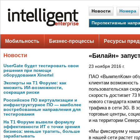
Новости
Номера
Перспективные напр
Мобильность
Бизнес-процессы
Ресурсы пред
Новости
«Билайн» запуст
UserGate будет тестировать свои
23 ноября 2016 г.
решения при помощи
оборудования Xinertel
ПАО «ВымпелКом» объяв
клиентам возможность 
Эксперты на Т1 Форуме: как
множить ИИ-возможности,
пользовательская скор
сокращая риски
скорость достигает 73
Российское ПО виртуализации и
нового стандарта комп
инфраструктурное ПО — наиболее
трафика в сети 3G. В 
востребованные направления для
торговые центры, соци
тестирования
и на территории Северс
На Т1 Форуме вывели формулу
эффективности ИТ с точки зрения
«Мы фиксируем у наших
бизнеса: меньше тратить, больше
зарабатывать
в нашей сети растет го