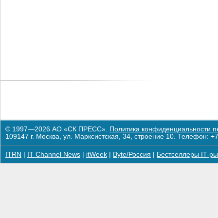
© 1997—2026 АО «СК ПРЕСС».
Политика конфиденциальности п
109147 г. Москва, ул. Марксистская, 34, строение 10. Телефон: +7
ITRN
|
IT Channel News
|
itWeek
|
Byte/Россия
|
Бестселлеры IT-ры