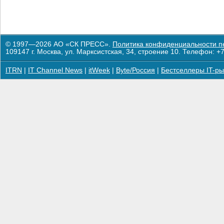
© 1997—2026 АО «СК ПРЕСС».
Политика конфиденциальности п
109147 г. Москва, ул. Марксистская, 34, строение 10. Телефон: +7
ITRN
|
IT Channel News
|
itWeek
|
Byte/Россия
|
Бестселлеры IT-ры