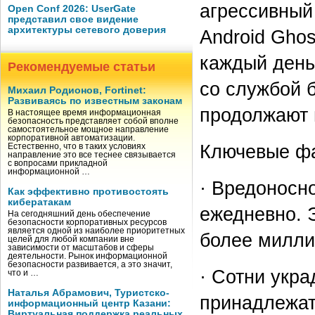
агрессивный
Open Conf 2026: UserGate
представил свое видение
архитектуры сетевого доверия
Android Ghos
каждый день
Рекомендуемые статьи
со службой б
Михаил Родионов, Fortinet:
Развиваясь по известным законам
продолжают 
В настоящее время информационная
безопасность представляет собой вполне
самостоятельное мощное направление
корпоративной автоматизации.
Ключевые фа
Естественно, что в таких условиях
направление это все теснее связывается
с вопросами прикладной
информационной …
· Вредоносн
Как эффективно противостоять
кибератакам
ежедневно. 
На сегодняшний день обеспечение
безопасности корпоративных ресурсов
является одной из наиболее приоритетных
более милли
целей для любой компании вне
зависимости от масштабов и сферы
деятельности. Рынок информационной
безопасности развивается, а это значит,
· Сотни укр
что и …
Наталья Абрамович, Туристско-
принадлежат
информационный центр Казани:
Виртуальная поддержка реальных