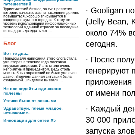
путешествий
· Gooligan п
Туристический бизнес, за счет развития
которого качество жизни населения должно
повышаться, хорошо вписывается в
(Jelly Bean, 
концепцию «умного города». К тому же
уровень использования информационных
технологий в данной отрасли за последние
около 74% в
пятнадцать-двадцать лет …
сегодня.
Блог
Вот те два...
· После пол
Поводом для написания этого блога стала
уже вторая в течение года массовая
вирусная эпидемия. И это стало очень
генерируют 
неприятным прецедентом. Ведь столь
масштабных заражений не было уже очень
давно. Впрочем, данная ситуация была
приложения и
ожидаемой. Эпидемию вызвали …
Не все апдейты одинаково
от имени пол
полезны
Утечки бывают разными
· Каждый де
Здравствуй, племя младое,
незнакомое...
30 000 прил
Инновации для сетей X5
запуска зло