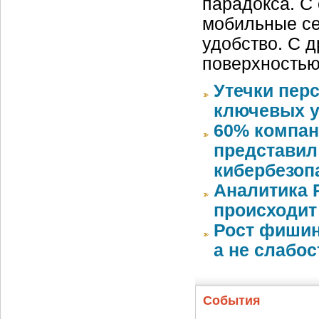
парадокса. С
мобильные се
удобство. С д
поверхностью
Утечки пер
ключевых у
60% компан
представил
кибербезоп
Аналитика 
происходит
Рост фишин
а не слабо
События