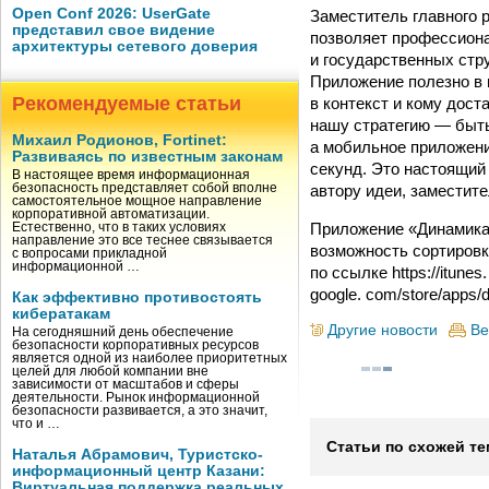
Open Conf 2026: UserGate
Заместитель главного 
представил свое видение
позволяет профессиона
архитектуры сетевого доверия
и государственных стру
Приложение полезно в 
Рекомендуемые статьи
в контекст и кому дос
нашу стратегию — быть
Михаил Родионов, Fortinet:
а мобильное приложени
Развиваясь по известным законам
секунд. Это настоящий 
В настоящее время информационная
автору идеи, заместит
безопасность представляет собой вполне
самостоятельное мощное направление
корпоративной автоматизации.
Приложение «Динамика 
Естественно, что в таких условиях
направление это все теснее связывается
возможность сортировк
с вопросами прикладной
информационной …
по ссылке https://itunes
google. com/store/apps/de
Как эффективно противостоять
кибератакам
Другие новости
Ве
На сегодняшний день обеспечение
безопасности корпоративных ресурсов
является одной из наиболее приоритетных
целей для любой компании вне
зависимости от масштабов и сферы
деятельности. Рынок информационной
безопасности развивается, а это значит,
что и …
Статьи по схожей те
Наталья Абрамович, Туристско-
информационный центр Казани:
Виртуальная поддержка реальных