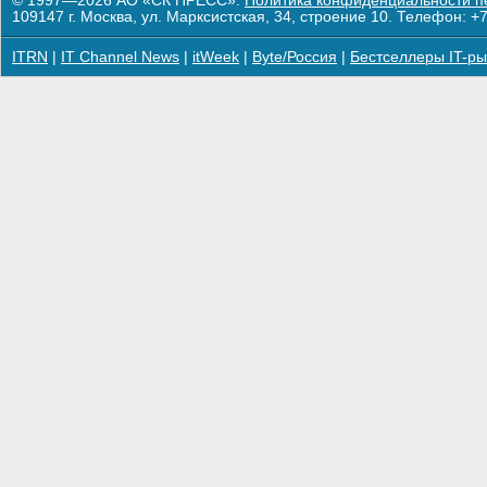
© 1997—2026 АО «СК ПРЕСС».
Политика конфиденциальности п
109147 г. Москва, ул. Марксистская, 34, строение 10. Телефон: +7
ITRN
|
IT Channel News
|
itWeek
|
Byte/Россия
|
Бестселлеры IT-ры