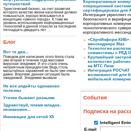
Корпоративные комму
путешествий
операционной системе
Туристический бизнес, за счет развития
сертифицирован для A
которого качество жизни населения должно
Интеграция укрепляет п
повышаться, хорошо вписывается в
безопасного и верифици
концепцию «умного города». К тому же
уровень использования информационных
корпоративных коммуник
технологий в данной отрасли за последние
технологического сувере
пятнадцать-двадцать лет …
корпоративного мессен
«СёрчИнформ КИБ» 
Блог
мессенджере Max
Технологии распозн
Вот те два...
совместимы с РЕД 
Поводом для написания этого блога стала
Крупнейший застрой
уже вторая в течение года массовая
количество рабочих 
вирусная эпидемия. И это стало очень
на МТС Линк
неприятным прецедентом. Ведь столь
Интеграция РОСЧАТ 
масштабных заражений не было уже очень
давно. Впрочем, данная ситуация была
возможностей для б
ожидаемой. Эпидемию вызвали …
мобильной коммуни
Не все апдейты одинаково
полезны
События
Утечки бывают разными
Здравствуй, племя младое,
незнакомое...
Подписка на рас
Инновации для сетей X5
Intelligent Ent
E-mail