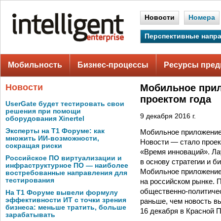
Новости
Номера
Перспективные напр
Мобильность
Бизнес-процессы
Ресурсы пред
Новости
Мобильное прил
проектом года
UserGate будет тестировать свои
решения при помощи
9 декабря 2016 г.
оборудования Xinertel
Эксперты на Т1 Форуме: как
Мобильное приложение
множить ИИ-возможности,
Новости — стало проект
сокращая риски
«Время инноваций». Ла­
Российское ПО виртуализации и
в основу стратегии и 
инфраструктурное ПО — наиболее
Мобильное приложение
востребованные направления для
тестирования
на российском рынке. 
общественно-политичес
На Т1 Форуме вывели формулу
эффективности ИТ с точки зрения
раньше, чем новость в
бизнеса: меньше тратить, больше
16 декабря в Красной П
зарабатывать