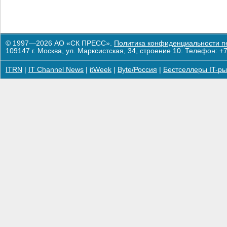
© 1997—2026 АО «СК ПРЕСС».
Политика конфиденциальности п
109147 г. Москва, ул. Марксистская, 34, строение 10. Телефон: +7
ITRN
|
IT Channel News
|
itWeek
|
Byte/Россия
|
Бестселлеры IT-ры