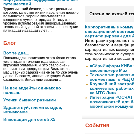
путешествий
Туристический бизнес, за счет развития
которого качество жизни населения должно
Статьи по схожей те
повышаться, хорошо вписывается в
концепцию «умного города». К тому же
уровень использования информационных
Корпоративные комму
технологий в данной отрасли за последние
пятнадцать-двадцать лет …
операционной системе
сертифицирован для A
Интеграция укрепляет п
Блог
безопасного и верифици
корпоративных коммуник
Вот те два...
технологического сувере
Поводом для написания этого блога стала
корпоративного мессен
уже вторая в течение года массовая
вирусная эпидемия. И это стало очень
«СёрчИнформ КИБ» 
неприятным прецедентом. Ведь столь
мессенджере Max
масштабных заражений не было уже очень
Технологии распозн
давно. Впрочем, данная ситуация была
совместимы с РЕД 
ожидаемой. Эпидемию вызвали …
Крупнейший застрой
Не все апдейты одинаково
количество рабочих 
полезны
на МТС Линк
Интеграция РОСЧАТ 
Утечки бывают разными
возможностей для б
мобильной коммуни
Здравствуй, племя младое,
незнакомое...
Инновации для сетей X5
События