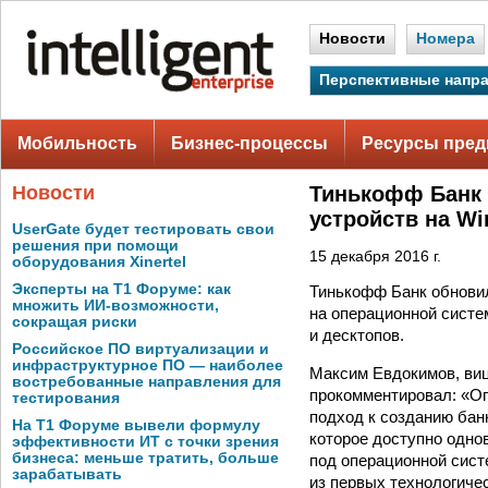
Новости
Номера
Перспективные напр
Мобильность
Бизнес-процессы
Ресурсы пред
Новости
Тинькофф Банк 
устройств на Wi
UserGate будет тестировать свои
решения при помощи
15 декабря 2016 г.
оборудования Xinertel
Эксперты на Т1 Форуме: как
Тинькофф Банк обнови
множить ИИ-возможности,
на операционной систе
сокращая риски
и десктопов. ­­
Российское ПО виртуализации и
инфраструктурное ПО — наиболее
Максим Евдокимов, виц
востребованные направления для
прокомментировал: «Оп
тестирования
подход к созданию бан
На Т1 Форуме вывели формулу
которое доступно одно
эффективности ИТ с точки зрения
бизнеса: меньше тратить, больше
под операционной сист
зарабатывать
из первых технологиче