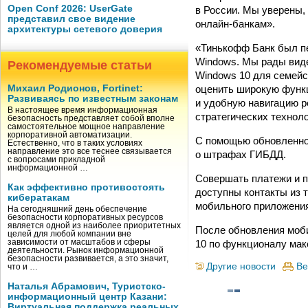
Open Conf 2026: UserGate
в России. Мы уверены,
представил свое видение
онлайн-банкам».
архитектуры сетевого доверия
«Тинькофф Банк был п
Windows. Мы рады виде
Рекомендуемые статьи
Windows 10 для семейс
оценить широкую функц
Михаил Родионов, Fortinet:
Развиваясь по известным законам
и удобную навигацию р
В настоящее время информационная
стратегических техноло
безопасность представляет собой вполне
самостоятельное мощное направление
корпоративной автоматизации.
С помощью обновленног
Естественно, что в таких условиях
направление это все теснее связывается
о штрафах ГИБДД.
с вопросами прикладной
информационной …
Совершать платежи и п
Как эффективно противостоять
доступны контакты из 
кибератакам
мобильного приложения
На сегодняшний день обеспечение
безопасности корпоративных ресурсов
является одной из наиболее приоритетных
После обновления моб
целей для любой компании вне
10 по функционалу макс
зависимости от масштабов и сферы
деятельности. Рынок информационной
безопасности развивается, а это значит,
Другие новости
Ве
что и …
Наталья Абрамович, Туристско-
информационный центр Казани:
Виртуальная поддержка реальных