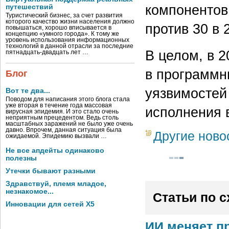
компонентов
путешествий
Туристический бизнес, за счет развития
которого качество жизни населения должно
против 30 в 
повышаться, хорошо вписывается в
концепцию «умного города». К тому же
уровень использования информационных
технологий в данной отрасли за последние
В целом, в 2
пятнадцать-двадцать лет …
в программн
Блог
уязвимостей
Вот те два...
Поводом для написания этого блога стала
уже вторая в течение года массовая
исполнения 
вирусная эпидемия. И это стало очень
неприятным прецедентом. Ведь столь
масштабных заражений не было уже очень
давно. Впрочем, данная ситуация была
Другие ново
ожидаемой. Эпидемию вызвали …
Не все апдейты одинаково
полезны
Утечки бывают разными
Здравствуй, племя младое,
незнакомое...
Статьи по 
Инновации для сетей X5
ИИ меняет п