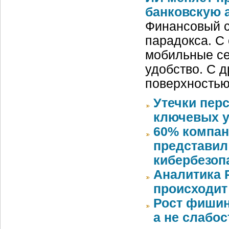
банковскую 
Финансовый с
парадокса. С
мобильные се
удобство. С д
поверхностью
Утечки пер
ключевых у
60% компан
представил
кибербезоп
Аналитика 
происходит
Рост фишин
а не слабо