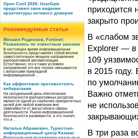
Open Conf 2026: UserGate
приходится 
представил свое видение
архитектуры сетевого доверия
закрыто прои
Рекомендуемые статьи
В «слабом з
Михаил Родионов, Fortinet:
Развиваясь по известным законам
Explorer — 
В настоящее время информационная
безопасность представляет собой вполне
109 уязвимос
самостоятельное мощное направление
корпоративной автоматизации.
Естественно, что в таких условиях
направление это все теснее связывается
в 2015 году.
с вопросами прикладной
информационной …
по умолчанию
Как эффективно противостоять
кибератакам
Важно отмети
На сегодняшний день обеспечение
безопасности корпоративных ресурсов
является одной из наиболее приоритетных
не использов
целей для любой компании вне
зависимости от масштабов и сферы
деятельности. Рынок информационной
закрывающих
безопасности развивается, а это значит,
что и …
Наталья Абрамович, Туристско-
В три раза 
информационный центр Казани:
Виртуальная поддержка реальных