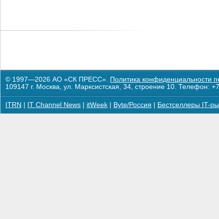
© 1997—2026 АО «СК ПРЕСС».
Политика конфиденциальности п
109147 г. Москва, ул. Марксистская, 34, строение 10. Телефон: +7
ITRN
|
IT Channel News
|
itWeek
|
Byte/Россия
|
Бестселлеры IT-ры