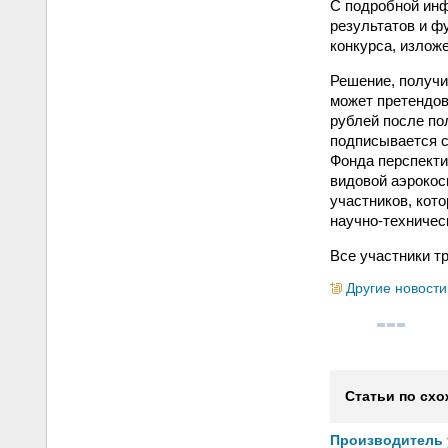
С подробной инф
результатов и ф
конкурса, излож
Решение, получи
может претендов
рублей после по
подписывается с
Фонда перспекти
видовой аэрокос
участников, кот
научно-техническ
Все участники т
Другие новости
Статьи по схо
Производитель