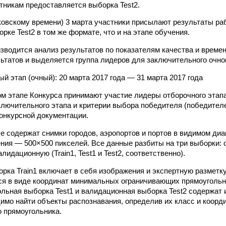
тникам предоставляется выборка Test2.
сковскому времени) 3 марта участники присылают результаты ра
рке Test2 в том же формате, что и на этапе обучения.
изводится анализ результатов по показателям качества и време
ьтатов и выделяется группа лидеров для заключительного очног
й этап (очный): 20 марта 2017 года — 31 марта 2017 года
м этапе Конкурса принимают участие лидеры отборочного эта
ключительного этапа и критерии выбора победителя (победител
Конкурсной документации.
 содержат снимки городов, аэропортов и портов в видимом диапа
ния — 500×500 пикселей. Все данные разбиты на три выборки:
лидационную (Train1, Test1 и Test2, соответственно).
ка Train1 включает в себя изображения и экспертную разметку
ся в виде координат минимальных ограничивающих прямоугольн
ольная выборка Test1 и валидационная выборка Test2 содержат 
имо найти объекты распознавания, определив их класс и коор
 прямоугольника.