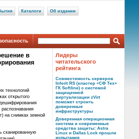
бытия
Каталоги
Об издании
зопасность
решение в
Лидеры
читательского
фрирования
рейтинга
Совместимость серверов
Inferit RS (кластер «СФ Тех»
ГК Softline) с системой
их технологий
защищенной
ках открытого
виртуализации zVirt
поможет строить
й дешифрирования
доверенные
 распознавания
инфраструктуры
т) на снимках земной
Доверенная операционная
система и современные
средства защиты: Astra
ть сканированную
Linux и Dallas Lock прошли
испытания
нтации)