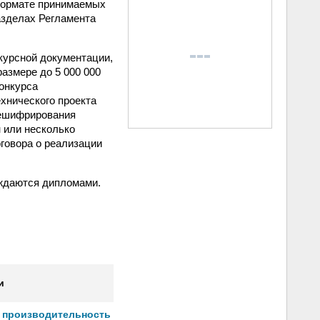
формате принимаемых
азделах Регламента
курсной документации,
азмере до 5 000 000
онкурса
хнического проекта
дешифрирования
 или несколько
оговора о реализации
аждаются дипломами.
и
т производительность