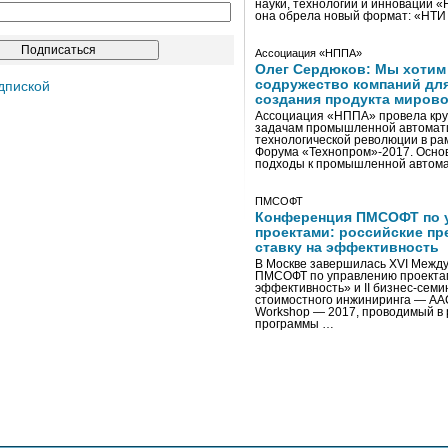
науки, технологий и инноваций 
она обрела новый формат: «НТ
Ассоциация «НППА»
Олег Сердюков: Мы хотим
содружество компаний дл
дпиской
создания продукта мирово
Ассоциация «НППА» провела кру
задачам промышленной автомати
технологической революции в ра
Форума «Технопром»-2017. Осно
подходы к промышленной автома
ПМСОФТ
Конференция ПМСОФТ по 
проектами: российские пр
ставку на эффективность
В Москве завершилась XVI Межд
ПМСОФТ по управлению проекта
эффективность» и II бизнес-сем
стоимостного инжиниринга — AA
Workshop — 2017, проводимый в 
программы …