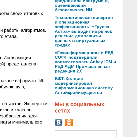
предложила инструмент,
оценивающий
безопасность ИИ
боты своих итоговых
Технологическая синергия
и операционная
эффективность: «Группа
ни работы алгоритмов,
Астра» выводит на рынок
решение для защиты
о этапа.
данных в виртуальных
средах
«Газинформсервис» и РЕД
СОФТ подтвердили
па. Информация
совместимость Ankey IDM и
ей) представлена
РЕД АДМ Промышленная
редакция 2.0
БФТ-Холдинг
зоне в формате tiff;
модернизировал
 обучающую,
информационную систему
Алтайкрайимущества
 объектов. Экспертная
Мы в социальных
иков и классов
сетях
изображения, для
динаты минимального