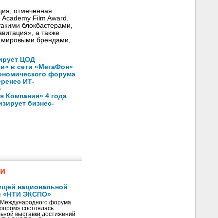
дия, отмеченная
h Academy Film Award.
такими блокбастерами,
авитация», a также
 мировыми брендами,
ирует ЦОД
ли» в сети «МегаФон»
кономического форума
еренес ИТ-
о
 Компания» 4 года
зирует бизнес-
жи
ущей национальной
и «НТИ ЭКСПО»
V Международного форума
нопром» состоялась
ьной выставки достижений