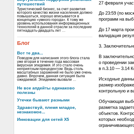
27 февраля учас
путешествий
Туристический бизнес, за счет развития
До 23:59 (по мо
которого качество жизни населения должно
повышаться, хорошо вписывается в
программ на выбо
концепцию «умного города». К тому же
уровень использования информационных
технологий в данной отрасли за последние
До 17 марта про
пятнадцать-двадцать лет …
валидация резул
Блог
3. Заключительны
Вот те два...
В заключительно
Поводом для написания этого блога стала
уже вторая в течение года массовая
о проведении за
вирусная эпидемия. И это стало очень
в п.3.10 — 3.14 
неприятным прецедентом. Ведь столь
масштабных заражений не было уже очень
давно. Впрочем, данная ситуация была
Исходные данные
ожидаемой. Эпидемию вызвали …
размер изображе
Не все апдейты одинаково
контрольную и ва
полезны
Утечки бывают разными
Обучающая выбор
разметка задает
Здравствуй, племя младое,
незнакомое...
объектов. Контр
которых необход
Инновации для сетей X5
ограничивающего