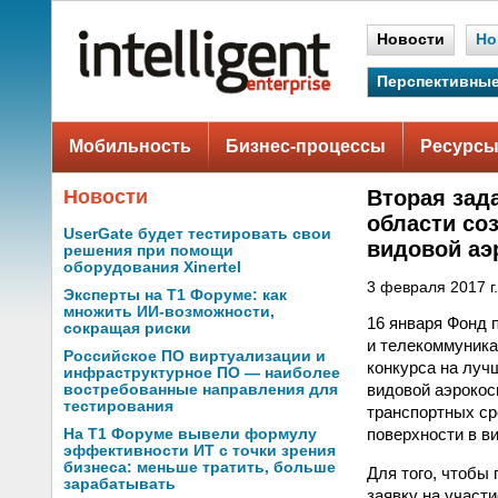
Новости
Но
Перспективные
Мобильность
Бизнес-процессы
Ресурсы
Новости
Вторая зад
области со
UserGate будет тестировать свои
видовой аэ
решения при помощи
оборудования Xinertel
3 февраля 2017 г.
Эксперты на Т1 Форуме: как
множить ИИ-возможности,
16 января Фонд 
сокращая риски
и телекоммуника
Российское ПО виртуализации и
конкурса на луч
инфраструктурное ПО — наиболее
видовой аэрокос
востребованные направления для
тестирования
транспортных ср
поверхности в в
На Т1 Форуме вывели формулу
эффективности ИТ с точки зрения
бизнеса: меньше тратить, больше
Для того, чтобы
зарабатывать
заявку на участ