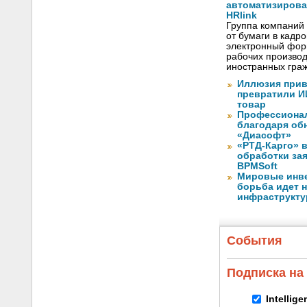
автоматизиров
HRlink
Группа компаний
от бумаги в кадр
электронный форм
рабочих произво
иностранных граж
Иллюзия прив
превратили И
товар
Профессионал
благодаря обн
«Диасофт»
«РТД-Карго» 
обработки за
BPMSoft
Мировые инве
борьба идет н
инфраструкту
События
Подписка на
Intellig