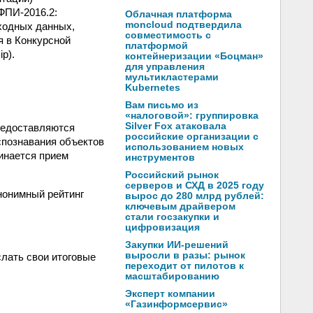
 ФПИ-2016.2:
Облачная платформа
moncloud подтвердила
ходных данных,
совместимость с
я в Конкурсной
платформой
ip).
контейнеризации «Боцман»
для управления
мультикластерами
Kubernetes
Вам письмо из
«налоговой»: группировка
Silver Fox атаковала
предоставляются
российские организации с
аспознавания объектов
использованием новых
инается прием
инструментов
Российский рынок
серверов и СХД в 2025 году
нонимный рейтинг
вырос до 280 млрд рублей:
ключевым драйвером
стали госзакупки и
цифровизация
Закупки ИИ-решений
выросли в разы: рынок
слать свои итоговые
переходит от пилотов к
масштабированию
Эксперт компании
«Газинформсервис»