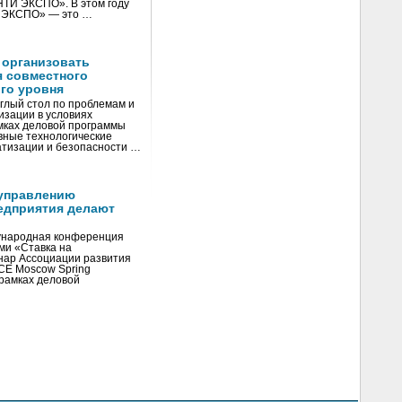
«НТИ ЭКСПО». В этом году
И ЭКСПО» — это …
 организовать
я совместного
го уровня
глый стол по проблемам и
зации в условиях
мках деловой программы
вные технологические
тизации и безопасности …
управлению
едприятия делают
ународная конференция
ми «Ставка на
инар Ассоциации развития
CE Moscow Spring
рамках деловой