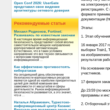
Open Conf 2026: UserGate
на электронную п
представил свое видение
регистрация». С
архитектуры сетевого доверия
формате принима
документации (http
Рекомендуемые статьи
Этапы:
Михаил Родионов, Fortinet:
Развиваясь по известным законам
1. Этап обучения
В настоящее время информационная
безопасность представляет собой вполне
16 января 2017 
самостоятельное мощное направление
корпоративной автоматизации.
выборки Train1, 
Естественно, что в таких условиях
на изображениях
направление это все теснее связывается
с вопросами прикладной
результатов раб
информационной …
Как эффективно противостоять
На основании пр
кибератакам
участников.
На сегодняшний день обеспечение
безопасности корпоративных ресурсов
является одной из наиболее приоритетных
17 февраля зака
целей для любой компании вне
зависимости от масштабов и сферы
деятельности. Рынок информационной
До 23:59 (по мо
безопасности развивается, а это значит,
программы и инс
что и …
Наталья Абрамович, Туристско-
2. Отборочный эт
информационный центр Казани:
Виртуальная поддержка реальных