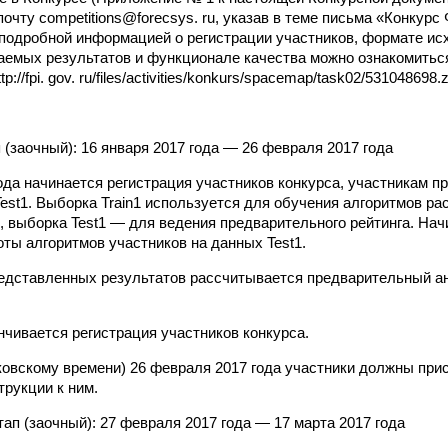
очту competitions@forecsys. ru, указав в теме письма «Конкурс
 подробной информацией о регистрации участников, формате ис
емых результатов и функционале качества можно ознакомитьс
://fpi. gov. ru/files/activities/konkurs/spacemap/task02/531048698.z
 (заочный): 16 января 2017 года — 26 февраля 2017 года
года начинается регистрация участников конкурса, участникам 
Test1. Выборка Train1 используется для обучения алгоритмов р
, выборка Test1 — для ведения предварительного рейтинга. Нач
оты алгоритмов участников на данных Test1.
едставленных результатов рассчитывается предварительный а
нчивается регистрация участников конкурса.
сковскому времени) 26 февраля 2017 года участники должны при
трукции к ним.
ап (заочный): 27 февраля 2017 года — 17 марта 2017 года