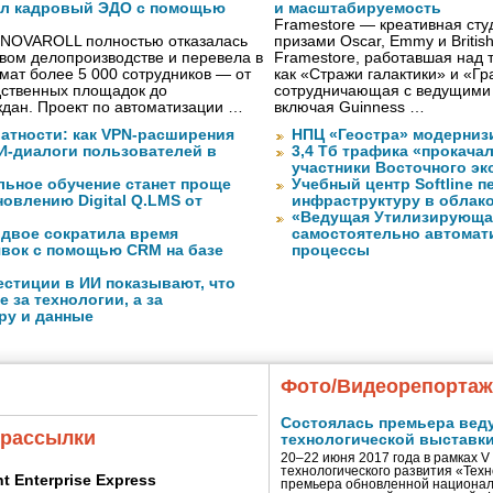
ал кадровый ЭДО с помощью
и масштабируемость
Framestore — креативная сту
 NOVAROLL полностью отказалась
призами Oscar, Emmy и Britis
овом делопроизводстве и перевела в
Framestore, работавшая над 
ат более 5 000 сотрудников — от
как «Стражи галактики» и «Гр
дственных площадок до
сотрудничающая с ведущими
дан. Проект по автоматизации …
включая Guinness …
атности: как VPN-расширения
НПЦ «Геостра» модерниз
И-диалоги пользователей в
3,4 Тб трафика «прокача
участники Восточного э
ьное обучение станет проще
Учебный центр Softline п
овлению Digital Q.LMS от
инфраструктуру в облак
«Ведущая Утилизирующая
вдвое сократила время
самостоятельно автомати
явок с помощью CRM на базе
процессы
стиции в ИИ показывают, что
е за технологии, а за
ру и данные
Фото/Видеорепорта
Состоялась премьера вед
 рассылки
технологической выставк
20–22 июня 2017 года в рамках 
технологического развития «Тех
ent Enterprise Express
премьера обновленной национал