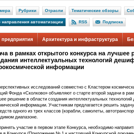
мера
Рубрики
Отрасли
Тематические обзоры
Со
 направления автоматизации
RSS
Подписка
 предприятия
Архитектура и инфраструктура
Бе
ача в рамках открытого конкурса на лучшее 
здания интеллектуальных технологий деши
рокосмической информации
перспективных исследований совместно c Кластером космическ
ций Фонда «Сколково» объявляют о старте второй задачи в рам
шее решение в области создания интеллектуальных технологи
мической информации. Участникам предлагается решить задачу
едств одного из трех классов (корабли, самолеты, автотранспор
идимом диапазоне.
 принять участие в первом этапе Конкурса, необходимо направи
ие в Конкурсе (Приложение № 1 к настоящей Конкурсной докуме