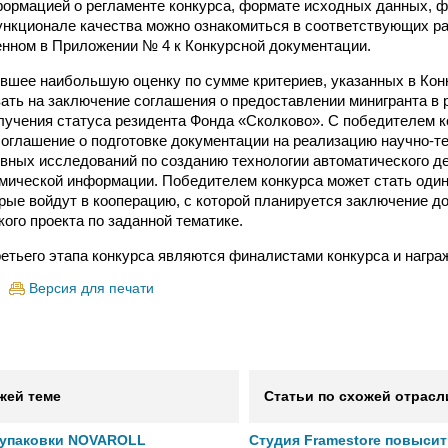
ормацией о регламенте конкурса, формате исходных данных, 
ункционале качества можно ознакомиться в соответствующих р
енном в Приложении № 4 к Конкурсной документации.
вшее наибольшую оценку по сумме критериев, указанных в Кон
ать на заключение соглашения о предоставлении минигранта в р
лучения статуса резидента Фонда «Сколково». С победителем к
оглашение о подготовке документации на реализацию научно-те
вных исследований по созданию технологии автоматического 
мической информации. Победителем конкурса может стать один
орые войдут в кооперацию, с которой планируется заключение д
ого проекта по заданной тематике.
ретьего этапа конкурса являются финалистами конкурса и нагр
Версия для печати
жей теме
Статьи по схожей отрасл
 упаковки NOVAROLL
Студия Framestore повыси