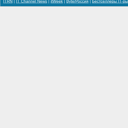
ITRN
|
IT Channel News
|
itWeek
|
Byte/Россия
|
Бестселлеры IT-ры