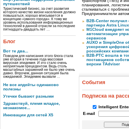
транспортом (TMS) и ин
путешествий
планирования, логистич
Туристический бизнес, за счет развития
сталкиваться с проблем
которого качество жизни населения должно
Предприниматели автом
повышаться, хорошо вписывается в
концепцию «умного города». К тому же
B2B-Center получил 
уровень использования информационных
партнера Astra Linux
технологий в данной отрасли за последние
M1Cloud внедряет н
пятнадцать-двадцать лет …
автоматизации упра
сервисов
Блог
AUXO и SimpleOne о
ускорения цифрово
Вот те два...
российских компани
B2B-РТС вошла в то
Поводом для написания этого блога стала
уже вторая в течение года массовая
поставщиков собст
вирусная эпидемия. И это стало очень
версии TAdviser
неприятным прецедентом. Ведь столь
масштабных заражений не было уже очень
давно. Впрочем, данная ситуация была
ожидаемой. Эпидемию вызвали …
События
Не все апдейты одинаково
полезны
Подписка на рас
Утечки бывают разными
Здравствуй, племя младое,
Intelligent Ent
незнакомое...
E-mail
Инновации для сетей X5