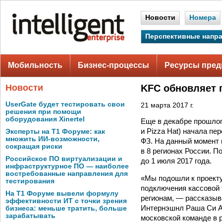
Новости
Номера
Перспективные напр
Мобильность
Бизнес-процессы
Ресурсы пред
Новости
KFC обновляет 
UserGate будет тестировать свои
21 марта 2017 г.
решения при помощи
оборудования Xinertel
Еще в декабре прошло
и Pizza Hat) начала пе
Эксперты на Т1 Форуме: как
множить ИИ-возможности,
ФЗ. На данный момент 
сокращая риски
в 8 регионах России. 
Российское ПО виртуализации и
до 1 июля 2017 года.
инфраструктурное ПО — наиболее
востребованные направления для
«Мы подошли к проекту
тестирования
подключения кассовой 
На Т1 Форуме вывели формулу
регионам, — рассказыв
эффективности ИТ с точки зрения
Интернэшнл Раша Си А
бизнеса: меньше тратить, больше
зарабатывать
московской команде в 