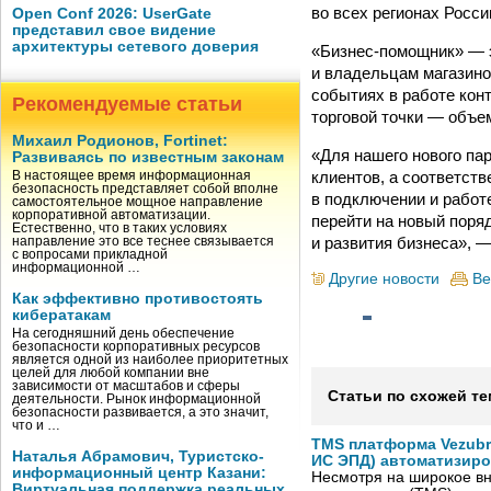
во всех регионах Росс
Open Conf 2026: UserGate
представил свое видение
архитектуры сетевого доверия
«Бизнес-помощник» — 
и владельцам магазин
событиях в работе кон
Рекомендуемые статьи
торговой точки — объем
Михаил Родионов, Fortinet:
«Для нашего нового па
Развиваясь по известным законам
клиентов, а соответст
В настоящее время информационная
безопасность представляет собой вполне
в подключении и работе
самостоятельное мощное направление
корпоративной автоматизации.
перейти на новый поря
Естественно, что в таких условиях
и развития бизнеса», 
направление это все теснее связывается
с вопросами прикладной
информационной …
Другие новости
Ве
Как эффективно противостоять
кибератакам
На сегодняшний день обеспечение
безопасности корпоративных ресурсов
является одной из наиболее приоритетных
целей для любой компании вне
зависимости от масштабов и сферы
Статьи по схожей те
деятельности. Рынок информационной
безопасности развивается, а это значит,
что и …
TMS платформа Vezubr
Наталья Абрамович, Туристско-
ИС ЭПД) автоматизиро
информационный центр Казани:
Несмотря на широкое в
Виртуальная поддержка реальных