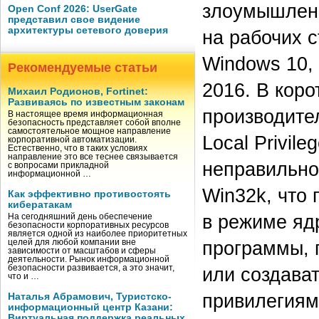
злоумышленн
Open Conf 2026: UserGate
представил свое видение
архитектуры сетевого доверия
на рабочих 
Windows 10, 
Рекомендуемые статьи
2016. В коро
Михаил Родионов, Fortinet:
Развиваясь по известным законам
производите
В настоящее время информационная
безопасность представляет собой вполне
самостоятельное мощное направление
Local Privile
корпоративной автоматизации.
Естественно, что в таких условиях
направление это все теснее связывается
неправильно
с вопросами прикладной
информационной …
Win32k, что
Как эффективно противостоять
кибератакам
в режиме яд
На сегодняшний день обеспечение
безопасности корпоративных ресурсов
является одной из наиболее приоритетных
программы, 
целей для любой компании вне
зависимости от масштабов и сферы
деятельности. Рынок информационной
или создава
безопасности развивается, а это значит,
что и …
привилегиям
Наталья Абрамович, Туристско-
информационный центр Казани:
Виртуальная поддержка реальных