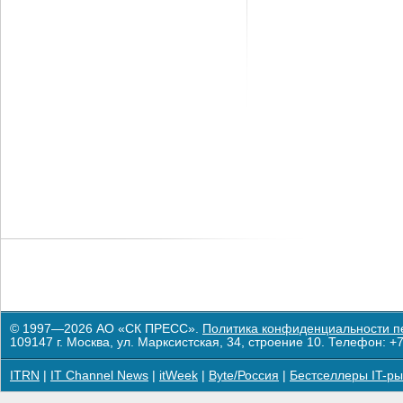
© 1997—2026 АО «СК ПРЕСС».
Политика конфиденциальности п
109147 г. Москва, ул. Марксистская, 34, строение 10. Телефон: +7
ITRN
|
IT Channel News
|
itWeek
|
Byte/Россия
|
Бестселлеры IT-ры