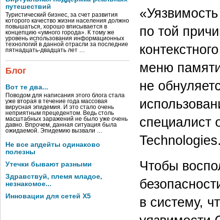
путешествий
«Уязвимость 
Туристический бизнес, за счет развития
которого качество жизни населения должно
по той причи
повышаться, хорошо вписывается в
концепцию «умного города». К тому же
уровень использования информационных
технологий в данной отрасли за последние
контекстног
пятнадцать-двадцать лет …
меню памяти
Блог
не обнуляетс
Вот те два...
Поводом для написания этого блога стала
использован
уже вторая в течение года массовая
вирусная эпидемия. И это стало очень
неприятным прецедентом. Ведь столь
специалист 
масштабных заражений не было уже очень
давно. Впрочем, данная ситуация была
ожидаемой. Эпидемию вызвали …
Technologies
Не все апдейты одинаково
полезны
Чтобы воспо
Утечки бывают разными
Здравствуй, племя младое,
безопасност
незнакомое...
Инновации для сетей X5
в систему, 