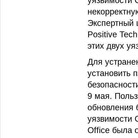
уязвимости 
некорректную
Экспертный 
Positive Tec
этих двух у
Для устране
установить 
безопасност
9 мая. Поль
обновления 
уязвимости C
Office была