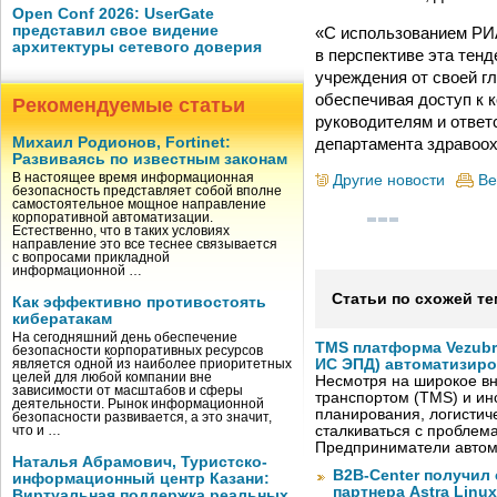
Open Conf 2026: UserGate
представил свое видение
«С использованием РИ
архитектуры сетевого доверия
в перспективе эта тен
учреждения от своей г
обеспечивая доступ к 
Рекомендуемые статьи
руководителям и ответ
департамента здравоох
Михаил Родионов, Fortinet:
Развиваясь по известным законам
В настоящее время информационная
Другие новости
Ве
безопасность представляет собой вполне
самостоятельное мощное направление
корпоративной автоматизации.
Естественно, что в таких условиях
направление это все теснее связывается
с вопросами прикладной
информационной …
Статьи по схожей те
Как эффективно противостоять
кибератакам
На сегодняшний день обеспечение
TMS платформа Vezubr
безопасности корпоративных ресурсов
ИС ЭПД) автоматизиро
является одной из наиболее приоритетных
целей для любой компании вне
Несмотря на широкое в
зависимости от масштабов и сферы
транспортом (TMS) и ин
деятельности. Рынок информационной
планирования, логистич
безопасности развивается, а это значит,
сталкиваться с проблем
что и …
Предприниматели автом
Наталья Абрамович, Туристско-
B2B-Center получил 
информационный центр Казани:
партнера Astra Linux
Виртуальная поддержка реальных