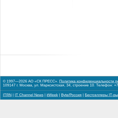
© 1997—2026 АО «СК ПРЕСС».
Политика конфиденциальности п
109147 г. Москва, ул. Марксистская, 34, строение 10. Телефон: +7
ITRN
|
IT Channel News
|
itWeek
|
Byte/Россия
|
Бестселлеры IT-ры