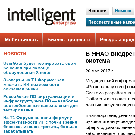
Новости
Номера
Перспективные напр
Мобильность
Бизнес-процессы
Ресурсы пред
Новости
В ЯНАО внедрен
система
UserGate будет тестировать свои
решения при помощи
26 мая 2017 г.
оборудования Xinertel
Эксперты на Т1 Форуме: как
Медицинский информац
множить ИИ-возможности,
«Региональную информ
сокращая риски
Система разработана н
Российское ПО виртуализации и
Platform и включает в
инфраструктурное ПО — наиболее
данных, визуализации 
востребованные направления для
тестирования
Благодаря внедрению э
На Т1 Форуме вывели формулу
руководители учрежден
эффективности ИТ с точки зрения
бизнеса: меньше тратить, больше
сферы здравоохранения
зарабатывать
заболеваниям, диспансе