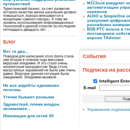
M1Cloud внедряет н
путешествий
автоматизации упра
Туристический бизнес, за счет развития
сервисов
которого качество жизни населения должно
повышаться, хорошо вписывается в
AUXO и SimpleOne о
концепцию «умного города». К тому же
ускорения цифрово
уровень использования информационных
российских компани
технологий в данной отрасли за последние
B2B-РТС вошла в то
пятнадцать-двадцать лет …
поставщиков собст
версии TAdviser
Блог
Вот те два...
События
Поводом для написания этого блога стала
уже вторая в течение года массовая
вирусная эпидемия. И это стало очень
неприятным прецедентом. Ведь столь
Подписка на рас
масштабных заражений не было уже очень
давно. Впрочем, данная ситуация была
ожидаемой. Эпидемию вызвали …
Intelligent Ent
Не все апдейты одинаково
E-mail
полезны
Утечки бывают разными
Здравствуй, племя младое,
незнакомое...
Управление подписко
Инновации для сетей X5