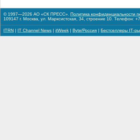
© 1997—2026 АО «СК ПРЕСС».
Политика конфиденциальности п
109147 г. Москва, ул. Марксистская, 34, строение 10. Телефон: +7
ITRN
|
IT Channel News
|
itWeek
|
Byte/Россия
|
Бестселлеры IT-ры