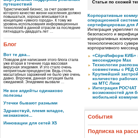
Статьи по схожей те
путешествий
Туристический бизнес, за счет развития
которого качество жизни населения должно
Корпоративные комму
повышаться, хорошо вписывается в
операционной системе
концепцию «умного города». К тому же
уровень использования информационных
сертифицирован для A
технологий в данной отрасли за последние
Интеграция укрепляет п
пятнадцать-двадцать лет …
безопасного и верифици
корпоративных коммуник
технологического сувере
Блог
корпоративного мессен
Вот те два...
«СёрчИнформ КИБ» 
Поводом для написания этого блога стала
мессенджере Max
уже вторая в течение года массовая
Технологии распозн
вирусная эпидемия. И это стало очень
совместимы с РЕД 
неприятным прецедентом. Ведь столь
Крупнейший застрой
масштабных заражений не было уже очень
давно. Впрочем, данная ситуация была
количество рабочих 
ожидаемой. Эпидемию вызвали …
на МТС Линк
Интеграция РОСЧАТ 
Не все апдейты одинаково
возможностей для б
полезны
мобильной коммуни
Утечки бывают разными
Здравствуй, племя младое,
незнакомое...
События
Инновации для сетей X5
Подписка на рас