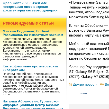
«Пользователи Samsung
Open Conf 2026: UserGate
представил свое видение
Теперь же путь к ново
архитектуры сетевого доверия
нажатий, чтобы подклю
маркетинга Samsung Mo
Рекомендуемые статьи
Клиенты Сбербанка — 
к сервису Samsung Pay
Михаил Родионов, Fortinet:
выбрать карту на экра
Развиваясь по известным законам
В настоящее время информационная
безопасность представляет собой вполне
Мобильный платежный с
самостоятельное мощное направление
корпоративной автоматизации.
поддержки технологий N
Естественно, что в таких условиях
он принимается к опла
направление это все теснее связывается
с вопросами прикладной
карте по бесконтактной
информационной …
Как эффективно противостоять
Samsung Pay поддержив
кибератакам
S7, Galaxy S6 Edge+, Ga
На сегодняшний день обеспечение
(2017), Galaxy A7 (2016) 
безопасности корпоративных ресурсов
является одной из наиболее приоритетных
целей для любой компании вне
Другие новости
Ве
зависимости от масштабов и сферы
деятельности. Рынок информационной
безопасности развивается, а это значит,
что и …
Наталья Абрамович, Туристско-
информационный центр Казани:
Виртуальная поддержка реальных