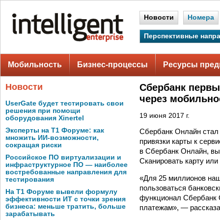
Новости
Номера
Перспективные напр
Мобильность
Бизнес-процессы
Ресурсы пред
Новости
Сбербанк первы
через мобильно
UserGate будет тестировать свои
решения при помощи
19 июня 2017 г.
оборудования Xinertel
Эксперты на Т1 Форуме: как
Сбербанк Онлайн стал 
множить ИИ-возможности,
привязки карты к серв
сокращая риски
в Сбербанк Онлайн, вы
Российское ПО виртуализации и
Сканировать карту или 
инфраструктурное ПО — наиболее
востребованные направления для
«Для 25 миллионов на
тестирования
пользоваться банковск
На Т1 Форуме вывели формулу
функционал Сбербанк О
эффективности ИТ с точки зрения
бизнеса: меньше тратить, больше
платежам», — рассказа
зарабатывать