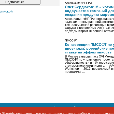
Ассоциация «НППА»
Олег Сердюков: Мы хотим
содружество компаний дл
дпиской
создания продукта мирово
Ассоциация «НППА» провела кру
задачам промышленной автомати
технологической революции в ра
Форума «Технопром»-2017. Осно
подходы к промышленной автома
ПМСОФТ
Конференция ПМСОФТ по 
проектами: российские пр
ставку на эффективность
В Москве завершилась XVI Межд
ПМСОФТ по управлению проекта
эффективность» и II бизнес-сем
стоимостного инжиниринга — AA
Workshop — 2017, проводимый в 
программы …
ости персональных данных
,
информация об авторских правах и п
фон: +7 495 974-22-60. Факс: +7 495 974-22-63. E-mail:
siteeditor@i
 SberAds для наилучшего представления нашего сайта в соответствии 