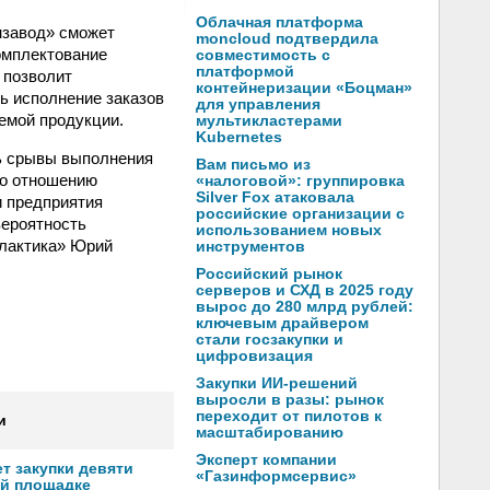
Облачная платформа
нзавод» сможет
moncloud подтвердила
омплектование
совместимость с
платформой
 позволит
контейнеризации «Боцман»
ь исполнение заказов
для управления
емой продукции.
мультикластерами
Kubernetes
ь срывы выполнения
Вам письмо из
по отношению
«налоговой»: группировка
Silver Fox атаковала
и предприятия
российские организации с
вероятность
использованием новых
алактика» Юрий
инструментов
Российский рынок
серверов и СХД в 2025 году
вырос до 280 млрд рублей:
ключевым драйвером
стали госзакупки и
цифровизация
Закупки ИИ-решений
выросли в разы: рынок
переходит от пилотов к
и
масштабированию
Эксперт компании
т закупки девяти
«Газинформсервис»
ой площадке