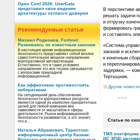
Open Conf 2026: UserGate
представил свое видение
В перспективе а
архитектуры сетевого доверия
решать задачи п
и отгрузку конеч
формировать гра
Рекомендуемые статьи
и составлять оп
Михаил Родионов, Fortinet:
«Система управ
Развиваясь по известным законам
В настоящее время информационная
заказов и исклю
безопасность представляет собой вполне
к конечным сбор
самостоятельное мощное направление
корпоративной автоматизации.
и перепланирова
Естественно, что в таких условиях
направление это все теснее связывается
задержки, — ком
с вопросами прикладной
Тертышник.
информационной …
Как эффективно противостоять
Другие новости
кибератакам
На сегодняшний день обеспечение
безопасности корпоративных ресурсов
является одной из наиболее приоритетных
целей для любой компании вне
зависимости от масштабов и сферы
деятельности. Рынок информационной
безопасности развивается, а это значит,
Статьи по схо
что и …
Наталья Абрамович, Туристско-
TMS платформа V
информационный центр Казани:
ИС ЭПД) автома
Виртуальная поддержка реальных