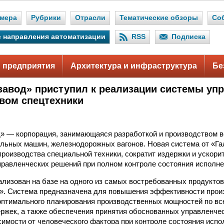
мера
Рубрики
Отрасли
Тематические обзоры
Со
 направления автоматизации
RSS
Подписка
 предприятия
Архитектура и инфраструктура
Бе
завод» приступил к реализации системы уп
вом спецтехники
» — корпорация, занимающаяся разработкой и производством в
льных машин, железнодорожных вагонов. Новая система от «Га
роизводства специальной техники, сократит издержки и ускори
равленческих решений при полном контроле состояния исполне
ализован на базе на одного из самых востребованных продукто
». Система предназначена для повышения эффективности прои
 оптимального планирования производственных мощностей по вс
ржек, а также обеспечения принятия обоснованных управленче
симости от человеческого фактора при контроле состояния испо