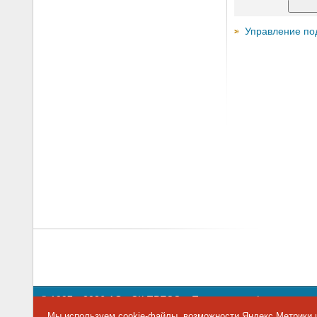
Управление по
© 1997—2026 АО «СК ПРЕСС».
Политика конфиденциальн
109147 г. Москва, ул. Марксистская, 34, строение 10. Теле
Мы используем cookie-файлы, возможности Яндекс.Метрики и