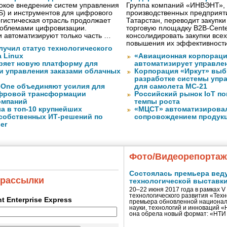
окое внедрение систем управления
Группа компаний «ИНВЭНТ»,
S) и инструментов для цифрового
производственных предприяти
гистическая отрасль продолжает
Татарстан, переводит закупк
проблемами цифровизации.
торговую площадку B2B-Cente
 автоматизируют только часть …
консолидировать закупки всех
повышения их эффективност
лучил статус технологического
a Linux
«Авиационная корпораци
ряет новую платформу для
автоматизирует управле
и управления заказами облачных
Корпорация «Иркут» выб
разработке системы упр
eOne объединяют усилия для
для самолета МС-21
фровой трансформации
Российский рынок IoT п
омпаний
темпы роста
а в топ-10 крупнейших
«МЦСТ» автоматизирова
собственных ИТ-решений по
сопровождением продук
er
Фото/Видеорепорта
Состоялась премьера вед
 рассылки
технологической выставк
20–22 июня 2017 года в рамках 
технологического развития «Тех
ent Enterprise Express
премьера обновленной национал
науки, технологий и инноваций 
она обрела новый формат: «НТ