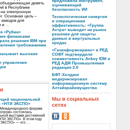
предложила инструмент,
 объединяющая девять
оценивающий
й в Республике
безопасность ИИ
и на электронную
r. Основная цель –
Технологическая синергия
 заводов для
и операционная
и и …
эффективность: «Группа
Астра» выводит на рынок
я «Рубин»
решение для защиты
ние финансами
данных в виртуальных
рала решения IBM при
средах
авления требованиями
«Газинформсервис» и РЕД
оказывает высокие
СОФТ подтвердили
совместимость Ankey IDM и
л управление
РЕД АДМ Промышленная
ции
редакция 2.0
БФТ-Холдинг
модернизировал
информационную систему
Алтайкрайимущества
жи
Мы в социальных
ущей национальной
и «НТИ ЭКСПО»
сетях
V Международного форума
нопром» состоялась
ьной выставки достижений
«НТИ ЭКСПО». В этом году
И ЭКСПО» — это …