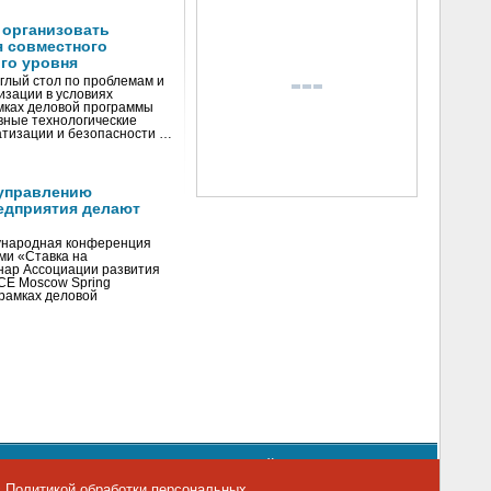
 организовать
я совместного
го уровня
глый стол по проблемам и
зации в условиях
мках деловой программы
вные технологические
тизации и безопасности …
управлению
едприятия делают
ународная конференция
ми «Ставка на
инар Ассоциации развития
CE Moscow Spring
рамках деловой
орядке использования материалов сайта
emag.ru
..
с
Политикой обработки персональных