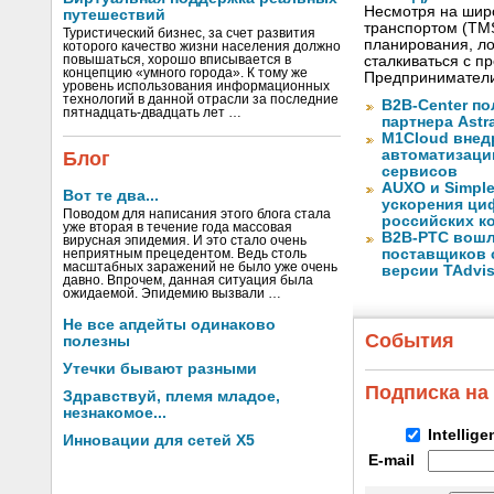
Несмотря на шир
путешествий
транспортом (TM
Туристический бизнес, за счет развития
планирования, ло
которого качество жизни населения должно
повышаться, хорошо вписывается в
сталкиваться с 
концепцию «умного города». К тому же
Предприниматели
уровень использования информационных
технологий в данной отрасли за последние
B2B-Center по
пятнадцать-двадцать лет …
партнера Astr
M1Cloud внед
автоматизаци
Блог
сервисов
AUXO и Simpl
Вот те два...
ускорения ци
Поводом для написания этого блога стала
российских к
уже вторая в течение года массовая
B2B-РТС вошл
вирусная эпидемия. И это стало очень
поставщиков 
неприятным прецедентом. Ведь столь
масштабных заражений не было уже очень
версии TAdvis
давно. Впрочем, данная ситуация была
ожидаемой. Эпидемию вызвали …
Не все апдейты одинаково
События
полезны
Утечки бывают разными
Подписка на
Здравствуй, племя младое,
незнакомое...
Intellig
Инновации для сетей X5
E-mail