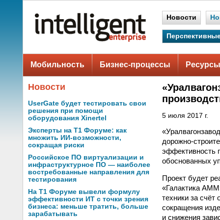
Новости
Но
Перспективные
Мобильность
Бизнес-процессы
Ресурсы
Новости
«Уралвагон
производст
UserGate будет тестировать свои
решения при помощи
5 июля 2017 г.
оборудования Xinertel
Эксперты на Т1 Форуме: как
«Уралвагонзавод
множить ИИ-возможности,
дорожно-строите
сокращая риски
эффективность п
Российское ПО виртуализации и
обоснованных уп
инфраструктурное ПО — наиболее
востребованные направления для
Проект будет ре
тестирования
«Галактика АММ
На Т1 Форуме вывели формулу
техники за счёт
эффективности ИТ с точки зрения
бизнеса: меньше тратить, больше
сокращения изде
зарабатывать
и снижения зави