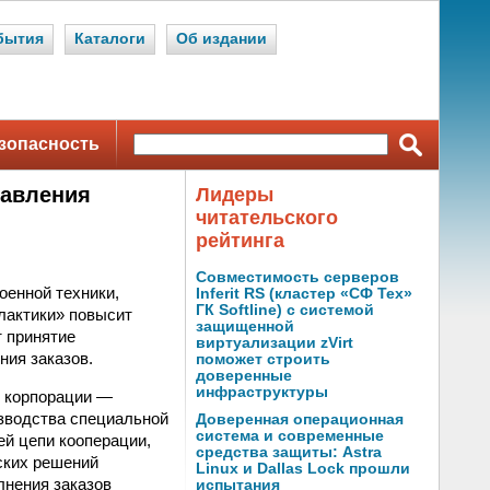
бытия
Каталоги
Об издании
зопасность
равления
Лидеры
читательского
рейтинга
Совместимость серверов
оенной техники,
Inferit RS (кластер «СФ Тех»
ГК Softline) с системой
лактики» повысит
защищенной
т принятие
виртуализации zVirt
ния заказов.
поможет строить
доверенные
инфраструктуры
в корпорации —
зводства специальной
Доверенная операционная
система и современные
ей цепи кооперации,
средства защиты: Astra
ских решений
Linux и Dallas Lock прошли
лнения заказов
испытания