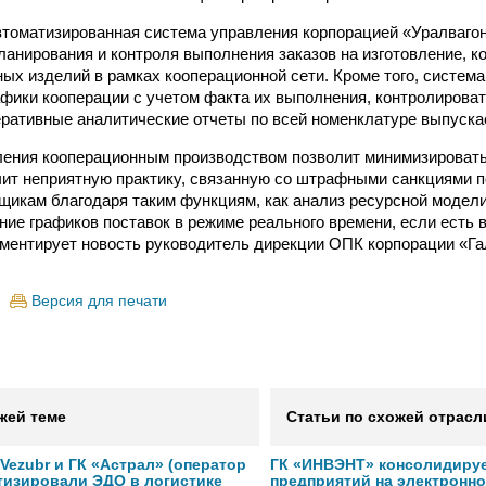
втоматизированная система управления корпорацией «Уралваго
ланирования и контроля выполнения заказов на изготовление, к
ных изделий в рамках кооперационной сети. Кроме того, система
фики кооперации с учетом факта их выполнения, контролироват
еративные аналитические отчеты по всей номенклатуре выпуска
ления кооперационным производством позволит минимизироват
чит неприятную практику, связанную со штрафными санкциями 
щикам благодаря таким функциям, как анализ ресурсной модел
ние графиков поставок в режиме реального времени, если есть 
ментирует новость руководитель дирекции ОПК корпорации «Г
Версия для печати
жей теме
Статьи по схожей отрасл
ezubr и ГК «Астрал» (оператор
ГК «ИНВЭНТ» консолидируе
тизировали ЭДО в логистике
предприятий на электронн