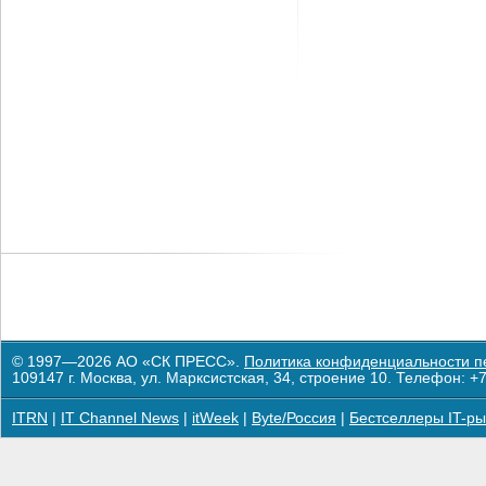
© 1997—2026 АО «СК ПРЕСС».
Политика конфиденциальности п
109147 г. Москва, ул. Марксистская, 34, строение 10. Телефон: +7
ITRN
|
IT Channel News
|
itWeek
|
Byte/Россия
|
Бестселлеры IT-ры