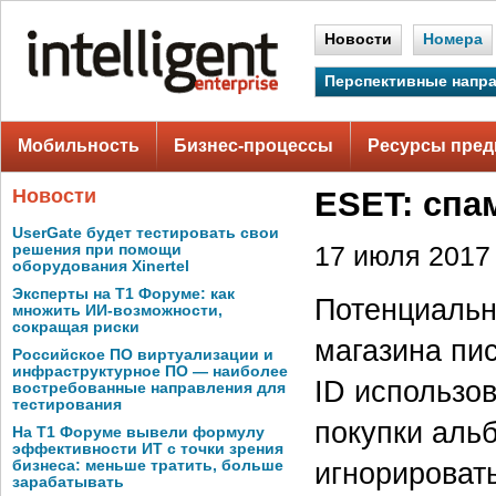
Новости
Номера
Перспективные напр
Мобильность
Бизнес-процессы
Ресурсы пред
Новости
ESET: спа
UserGate будет тестировать свои
решения при помощи
17 июля 2017 
оборудования Xinertel
Эксперты на Т1 Форуме: как
Потенциальн
множить ИИ-возможности,
сокращая риски
магазина пи
Российское ПО виртуализации и
инфраструктурное ПО — наиболее
ID использо
востребованные направления для
тестирования
покупки аль
На Т1 Форуме вывели формулу
эффективности ИТ с точки зрения
игнорироват
бизнеса: меньше тратить, больше
зарабатывать