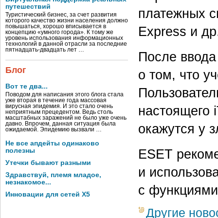
путешествий
платежных си
Туристический бизнес, за счет развития
которого качество жизни населения должно
повышаться, хорошо вписывается в
Express и др
концепцию «умного города». К тому же
уровень использования информационных
технологий в данной отрасли за последние
пятнадцать-двадцать лет …
После ввода
Блог
о том, что у
Вот те два...
Пользовател
Поводом для написания этого блога стала
уже вторая в течение года массовая
настоящего i
вирусная эпидемия. И это стало очень
неприятным прецедентом. Ведь столь
масштабных заражений не было уже очень
давно. Впрочем, данная ситуация была
окажутся у 
ожидаемой. Эпидемию вызвали …
Не все апдейты одинаково
ESET рекоме
полезны
Утечки бывают разными
и использов
Здравствуй, племя младое,
незнакомое...
с функциями
Инновации для сетей X5
Другие ново