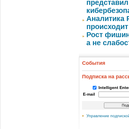
представил
кибербезоп
Аналитика 
происходит
Рост фишин
а не слабо
События
Подписка на рас
Intelligent Ent
E-mail
Управление подписко