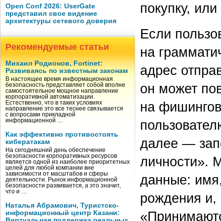
покупку, или
Open Conf 2026: UserGate
представил свое видение
архитектуры сетевого доверия
Если пользо
Рекомендуемые статьи
на грамматич
Михаил Родионов, Fortinet:
адрес отправ
Развиваясь по известным законам
В настоящее время информационная
он может по
безопасность представляет собой вполне
самостоятельное мощное направление
корпоративной автоматизации.
на фишингов
Естественно, что в таких условиях
направление это все теснее связывается
с вопросами прикладной
пользователю
информационной …
Как эффективно противостоять
далее — зап
кибератакам
На сегодняшний день обеспечение
безопасности корпоративных ресурсов
личности».
является одной из наиболее приоритетных
целей для любой компании вне
зависимости от масштабов и сферы
данные: имя
деятельности. Рынок информационной
безопасности развивается, а это значит,
что и …
рождения и, 
Наталья Абрамович, Туристско-
«Принимаютс
информационный центр Казани:
Виртуальная поддержка реальных