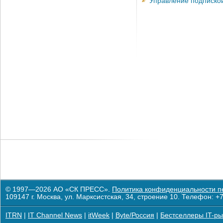
Управление подписко
© 1997—2026 АО «СК ПРЕСС».
Политика конфиденциальности п
109147 г. Москва, ул. Марксистская, 34, строение 10. Телефон: +7
ITRN
|
IT Channel News
|
itWeek
|
Byte/Россия
|
Бестселлеры IT-ры