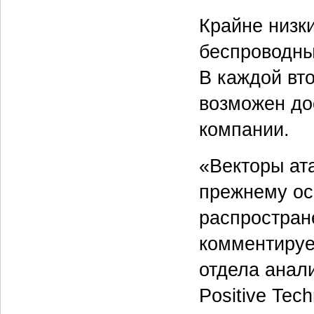
Крайне низк
беспроводны
В каждой вт
возможен до
компании.
«Векторы ат
прежнему ос
распростран
комментируе
отдела анал
Positive Tec