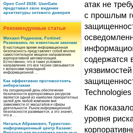
атак не тре
Open Conf 2026: UserGate
представил свое видение
архитектуры сетевого доверия
с прошлым г
защищенност
Рекомендуемые статьи
осведомленн
Михаил Родионов, Fortinet:
Развиваясь по известным законам
информацион
В настоящее время информационная
безопасность представляет собой вполне
самостоятельное мощное направление
содержатся 
корпоративной автоматизации.
Естественно, что в таких условиях
направление это все теснее связывается
уязвимостей
с вопросами прикладной
информационной …
защищенност
Как эффективно противостоять
кибератакам
Technologies 
На сегодняшний день обеспечение
безопасности корпоративных ресурсов
является одной из наиболее приоритетных
целей для любой компании вне
зависимости от масштабов и сферы
Как показал
деятельности. Рынок информационной
безопасности развивается, а это значит,
что и …
уровня риск
Наталья Абрамович, Туристско-
корпоративн
информационный центр Казани:
Виртуальная поддержка реальных