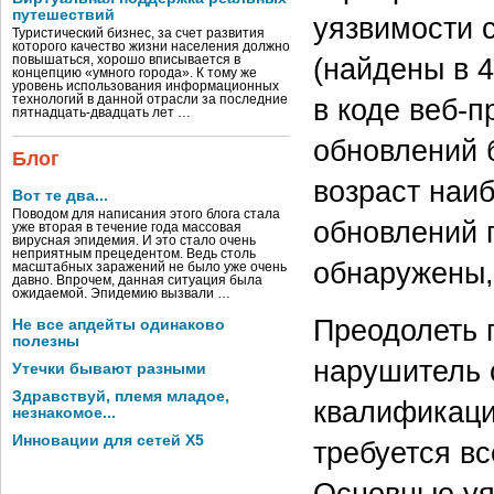
путешествий
уязвимости 
Туристический бизнес, за счет развития
которого качество жизни населения должно
(найдены в 
повышаться, хорошо вписывается в
концепцию «умного города». К тому же
уровень использования информационных
в коде веб-
технологий в данной отрасли за последние
пятнадцать-двадцать лет …
обновлений 
Блог
возраст наи
Вот те два...
Поводом для написания этого блога стала
обновлений 
уже вторая в течение года массовая
вирусная эпидемия. И это стало очень
неприятным прецедентом. Ведь столь
обнаружены, 
масштабных заражений не было уже очень
давно. Впрочем, данная ситуация была
ожидаемой. Эпидемию вызвали …
Преодолеть 
Не все апдейты одинаково
полезны
нарушитель 
Утечки бывают разными
Здравствуй, племя младое,
квалификаци
незнакомое...
Инновации для сетей X5
требуется в
Основные уя