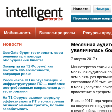
Новости
Номера
Перспективные напр
Мобильность
Бизнес-процессы
Ресурсы пред
Новости
Месячная аудит
увеличилась бол
UserGate будет тестировать свои
решения при помощи
7 августа 2017 г.
оборудования Xinertel
Эксперты на Т1 Форуме: как
Министерство связи и 
множить ИИ-возможности,
месячная аудитория пр
сокращая риски
чем в пять раз превыш
Российское ПО виртуализации и
составляла 629 тыс. ч
инфраструктурное ПО — наиболее
в месяц запустил прил
востребованные направления для
тестирования
приложение в среднем п
На Т1 Форуме вывели формулу
В июле 2017 года чере
эффективности ИТ с точки зрения
бизнеса: меньше тратить, больше
на получение государс
зарабатывать
о судебной задолженнос