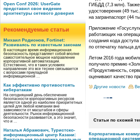
Open Conf 2026: UserGate
ГИБДД (7,3 млн). Такж
представил свое видение
удостоверения (49 тыс.
архитектуры сетевого доверия
на загранпаспорт (44 тыс
Приложение «Госуслуги»
Рекомендуемые статьи
работающих на операци
создания кода доступа
Михаил Родионов, Fortinet:
Развиваясь по известным законам
по отпечатку пальца д
В настоящее время информационная
безопасность представляет собой вполне
Летом 2016 года мобил
самостоятельное мощное направление
корпоративной автоматизации.
получило премию «Золо
Естественно, что в таких условиях
направление это все теснее связывается
«Продуктивность, серв
с вопросами прикладной
оценивают качество пр
информационной …
Как эффективно противостоять
Другие новости
Ве
кибератакам
На сегодняшний день обеспечение
безопасности корпоративных ресурсов
является одной из наиболее приоритетных
целей для любой компании вне
зависимости от масштабов и сферы
деятельности. Рынок информационной
безопасности развивается, а это значит,
Статьи по схожей те
что и …
Наталья Абрамович, Туристско-
Корпоративные комму
информационный центр Казани:
операционной системе
Виртуальная поддержка реальных