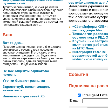
сертифицирован для A
путешествий
Интеграция укрепляет п
Туристический бизнес, за счет развития
безопасного и верифици
которого качество жизни населения должно
повышаться, хорошо вписывается в
корпоративных коммуник
концепцию «умного города». К тому же
технологического сувере
уровень использования информационных
корпоративного мессен
технологий в данной отрасли за последние
пятнадцать-двадцать лет …
«СёрчИнформ КИБ» 
мессенджере Max
Технологии распозн
Блог
совместимы с РЕД 
Крупнейший застрой
Вот те два...
количество рабочих 
Поводом для написания этого блога стала
на МТС Линк
уже вторая в течение года массовая
Интеграция РОСЧАТ 
вирусная эпидемия. И это стало очень
возможностей для б
неприятным прецедентом. Ведь столь
масштабных заражений не было уже очень
мобильной коммуни
давно. Впрочем, данная ситуация была
ожидаемой. Эпидемию вызвали …
Не все апдейты одинаково
События
полезны
Утечки бывают разными
Подписка на рас
Здравствуй, племя младое,
незнакомое...
Intelligent Ent
Инновации для сетей X5
E-mail