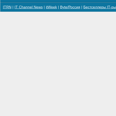
ITRN
|
IT Channel News
|
itWeek
|
Byte/Россия
|
Бестселлеры IT-ры