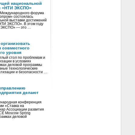
ущей национальной
и «НТИ ЭКСПО»
V Международного форума
нопром» состоялась
ьной выставки достижений
«НТИ ЭКСПО». В этом году
И ЭКСПО» — это …
 организовать
я совместного
го уровня
глый стол по проблемам и
зации в условиях
мках деловой программы
вные технологические
тизации и безопасности …
управлению
едприятия делают
ународная конференция
ми «Ставка на
инар Ассоциации развития
CE Moscow Spring
рамках деловой