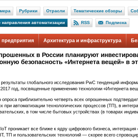
мера
Рубрики
Отрасли
Тематические обзоры
Со
 направления автоматизации
RSS
Подписка
 предприятия
Архитектура и инфраструктура
Бе
прошенных в России планируют инвестиров
нную безопасность «Интернета вещей» в эт
 результаты глобального исследования PwC тенденций информ
 2017 год, посвященные применению технологии «Интернета вещ
о опроса приблизительно четверть всех опрошенных подтверди
ых при автоматизации технологических процессов (ТП), в интегр
овательских, в том числе бытовых устройствах (в товарах инди
 IoT проникает все ближе к ядру цифрового бизнеса, интеграция
IT, ТП и пользовательских технологий — скорее всего спровоци