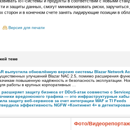
азвивать IoT-системы и продукты в соответствии с новыми стан
ти и защиты данных, смогут минимизировать риски, заручиться
х сторон и в конечном счете занять лидирующие позиции в обл
Версия для печати
жей теме
R выпустила обновлённую версию системы Blazar Network Acc
существенных улучшений Blazar NAC 2.5, помимо расширения функ
азчикам повышенную надёжность и безопасность эксплуатации. Но
для работы в крупных корпоративных …
 расширяет защиту бизнеса от DDoS-атак совместно с Service
очники вредоносного трафика — это инфраструктурные хабы
ла защиту веб-сервисов за счет интеграции WAF и TI Feeds
дтвердила эффективность NGFW «Континент 4» в детектирован
Фото/Видеорепорта