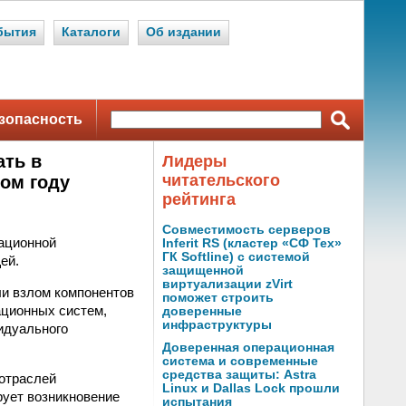
бытия
Каталоги
Об издании
зопасность
ать в
Лидеры
читательского
ом году
рейтинга
Совместимость серверов
ационной
Inferit RS (кластер «СФ Тех»
ГК Softline) с системой
ей.
защищенной
виртуализации zVirt
ли взлом компонентов
поможет строить
ационных систем,
доверенные
инфраструктуры
видуального
Доверенная операционная
система и современные
средства защиты: Astra
 отраслей
Linux и Dallas Lock прошли
рует возникновение
испытания