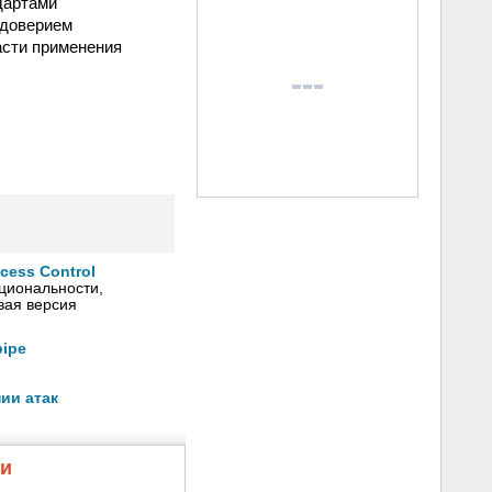
дартами
 доверием
асти применения
ess Control
циональности,
вая версия
pipe
ии атак
жи