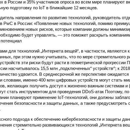
х в России и 35% участников опроса во всем мире планируют 
ную подготовку по IoT в ближайшие 12 месяцев.
одитель направления по развитию технологий, руководитель отд
ов PwC в России: «Появление новых технологий, помимо преиму
никновением новых рисков, которые компании должны минимизи
обходимо будет управлять, — это поможет раскрыть компаниям
 потенциал
ми для технологий „Интернета вещей“, в частности, являются к
нных, при этом нужно учитывать, что по мере стремительного 
устройств эти риски будут расти в геометрической прогрессии 
ссии насчитывалось 15,5 млн „подключенных“ устройств^; к 2018
оличество удвоится. В среднесрочной же перспективе ожидается 
и словами, именно 400 млн цифровых устройств могут стать м
ов, желающих получить доступ к жизненно важным системам и 
гут стать инструментом для проведения DDoS-атак Поэтому, по 
ании планируют применение IoT-технологий, они должны заблаг
ечения безопасности и защиты данных, а также предусмотреть
.
сного подхода к обеспечению кибербезопасности и защиты дан
нения стремительно развивающихся технологий „Интернета вещ