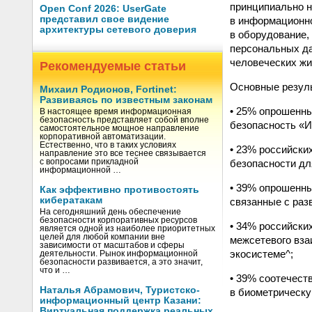
принципиально н
Open Conf 2026: UserGate
представил свое видение
в информационн
архитектуры сетевого доверия
в оборудование,
персональных да
человеческих жи
Рекомендуемые статьи
Основные резуль
Михаил Родионов, Fortinet:
Развиваясь по известным законам
• 25% опрошенны
В настоящее время информационная
безопасность представляет собой вполне
безопасность «И
самостоятельное мощное направление
корпоративной автоматизации.
Естественно, что в таких условиях
• 23% российски
направление это все теснее связывается
безопасности дл
с вопросами прикладной
информационной …
• 39% опрошенны
Как эффективно противостоять
кибератакам
связанные с ра
На сегодняшний день обеспечение
безопасности корпоративных ресурсов
• 34% российски
является одной из наиболее приоритетных
целей для любой компании вне
межсетевого вза
зависимости от масштабов и сферы
экосистеме^;
деятельности. Рынок информационной
безопасности развивается, а это значит,
что и …
• 39% соотечест
Наталья Абрамович, Туристско-
в биометрическу
информационный центр Казани:
Виртуальная поддержка реальных