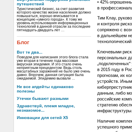
• 42% опрошенны
путешествий
в профессиональ
Туристический бизнес, за счет развития
которого качество жизни населения должно
повышаться, хорошо вписывается в
Тим Клау, руков
концепцию «умного города». К тому же
уровень использования информационных
и контроля риск
технологий в данной отрасли за последние
сопряжено с воз
пятнадцать-двадцать лет …
в дальнейшем не
технологический
Блог
Ключевыми риска
Вот те два...
персональных да
Поводом для написания этого блога стала
уже вторая в течение года массовая
„подключенных“ 
вирусная эпидемия. И это стало очень
неприятным прецедентом. Ведь столь
в 2015 году в Ро
масштабных заражений не было уже очень
прогнозам, их к
давно. Впрочем, данная ситуация была
ожидаемой. Эпидемию вызвали …
устройств. Иным
Не все апдейты одинаково
киберпреступник
полезны
данным, либо мо
Утечки бывают разными
российские комп
стратегию обесп
Здравствуй, племя младое,
незнакомое...
инфраструктуры
Инновации для сетей X5
Наличие комплек
успешного приме