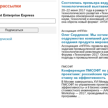
Состоялась премьера вед
 рассылки
технологической выставк
20–22 июня 2017 года в рамках 
технологического развития «Тех
ent Enterprise Express
премьера обновленной национал
науки, технологий и инноваций 
она обрела новый формат: «НТ
Ассоциация «НППА»
Олег Сердюков: Мы хотим
содружество компаний дл
дпиской
создания продукта мирово
Ассоциация «НППА» провела кру
задачам промышленной автомати
технологической революции в ра
Форума «Технопром»-2017. Осно
подходы к промышленной автома
ПМСОФТ
Конференция ПМСОФТ по 
проектами: российские пр
ставку на эффективность
В Москве завершилась XVI Межд
ПМСОФТ по управлению проекта
эффективность» и II бизнес-сем
стоимостного инжиниринга — AA
Workshop — 2017, проводимый в 
программы …