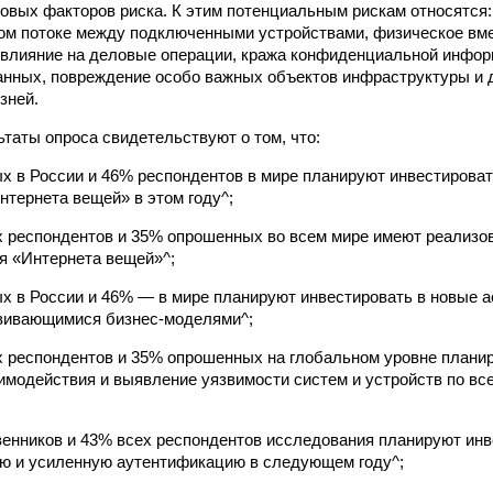
овых факторов риска. К этим потенциальным рискам относятся
ом потоке между подключенными устройствами, физическое вм
 влияние на деловые операции, кража конфиденциальной инфо
нных, повреждение особо важных объектов инфраструктуры и 
зней.
таты опроса свидетельствуют о том, что:
х в России и 46% респондентов в мире планируют инвестирова
нтернета вещей» в этом году^;
х респондентов и 35% опрошенных во всем мире имеют реализо
я «Интернета вещей»^;
х в России и 46% — в мире планируют инвестировать в новые а
звивающимися бизнес-моделями^;
х респондентов и 35% опрошенных на глобальном уровне плани
имодействия и выявление уязвимости систем и устройств по вс
венников и 43% всех респондентов исследования планируют ин
ю и усиленную аутентификацию в следующем году^;