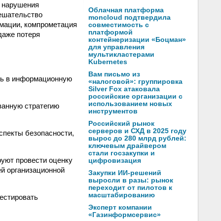
: нарушения
Облачная платформа
ешательство
moncloud подтвердила
рмации, компрометация
совместимость с
платформой
даже потеря
контейнеризации «Боцман»
для управления
мультикластерами
Kubernetes
Вам письмо из
ть в информационную
«налоговой»: группировка
Silver Fox атаковала
российские организации с
использованием новых
ванную стратегию
инструментов
Российский рынок
серверов и СХД в 2025 году
спекты безопасности,
вырос до 280 млрд рублей:
ключевым драйвером
стали госзакупки и
руют провести оценку
цифровизация
ей организационной
Закупки ИИ-решений
выросли в разы: рынок
переходит от пилотов к
масштабированию
вестировать
Эксперт компании
«Газинформсервис»