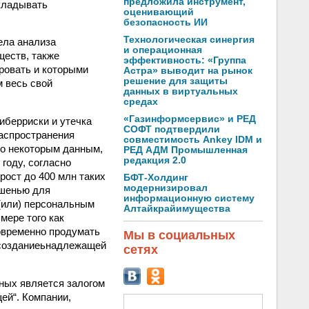
предложила инструмент,
вкладывать
оценивающий
безопасность ИИ
Технологическая синергия
ела анализа
и операционная
ществ, также
эффективность: «Группа
ровать и которыми
Астра» выводит на рынок
решение для защиты
 весь свой
данных в виртуальных
средах
«Газинформсервис» и РЕД
иберриски и утечка
СОФТ подтвердили
распространения
совместимость Ankey IDM и
По некоторым данным,
РЕД АДМ Промышленная
редакция 2.0
 году, согласно
рост до 400 млн таких
БФТ-Холдинг
модернизировал
ишенью для
информационную систему
(или) персональным
Алтайкрайимущества
мере того как
овременно продумать
Мы в социальных
 созданиеьнадлежащей
сетях
ных является залогом
ей“. Компании,