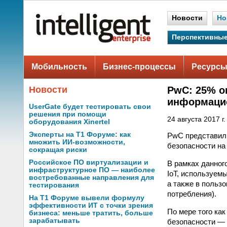
Новости
Но
Перспективные
Мобильность
Бизнес-процессы
Ресурсы
Новости
PwC: 25% о
информацио
UserGate будет тестировать свои
решения при помощи
24 августа 2017 г.
оборудования Xinertel
Эксперты на Т1 Форуме: как
PwC представил
множить ИИ-возможности,
безопасности на
сокращая риски
Российское ПО виртуализации и
В рамках данног
инфраструктурное ПО — наиболее
IoT, используем
востребованные направления для
а также в польз
тестирования
потребления).
На Т1 Форуме вывели формулу
эффективности ИТ с точки зрения
По мере того как
бизнеса: меньше тратить, больше
зарабатывать
безопасности — 