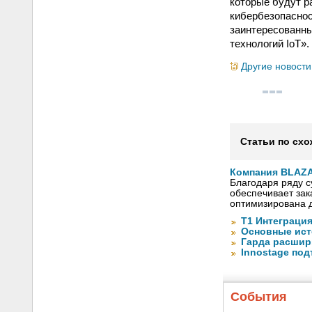
которые будут р
кибербезопаснос
заинтересованны
технологий IoT».
Другие новости
Статьи по схо
Компания BLAZA
Благодаря ряду 
обеспечивает зак
оптимизирована 
Т1 Интеграция
Основные ист
Гарда расшири
Innostage по
События