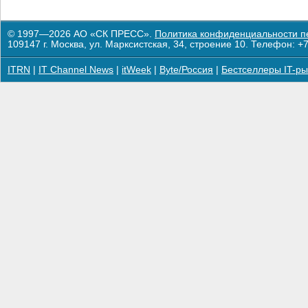
© 1997—2026 АО «СК ПРЕСС».
Политика конфиденциальности п
109147 г. Москва, ул. Марксистская, 34, строение 10. Телефон: +7
ITRN
|
IT Channel News
|
itWeek
|
Byte/Россия
|
Бестселлеры IT-ры