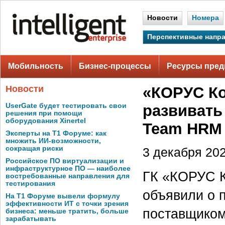
Новости
Номера
Перспективные напр
Мобильность
Бизнес-процессы
Ресурсы пред
Новости
«КОРУС Ко
UserGate будет тестировать свои
развивать
решения при помощи
оборудования Xinertel
Team HRM
Эксперты на Т1 Форуме: как
множить ИИ-возможности,
сокращая риски
3 декабря 202
Российское ПО виртуализации и
инфраструктурное ПО — наиболее
ГК «КОРУС К
востребованные направления для
тестирования
объявили о 
На Т1 Форуме вывели формулу
эффективности ИТ с точки зрения
поставщико
бизнеса: меньше тратить, больше
зарабатывать