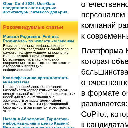
отечественн
Open Conf 2026: UserGate
представил свое видение
архитектуры сетевого доверия
персоналом 
компаний ра
Рекомендуемые статьи
к современн
Михаил Родионов, Fortinet:
Развиваясь по известным законам
В настоящее время информационная
Платформа K
безопасность представляет собой вполне
самостоятельное мощное направление
корпоративной автоматизации.
которая объ
Естественно, что в таких условиях
направление это все теснее связывается
с вопросами прикладной
большинства
информационной …
Как эффективно противостоять
отечественн
кибератакам
На сегодняшний день обеспечение
в формате o
безопасности корпоративных ресурсов
является одной из наиболее приоритетных
целей для любой компании вне
зависимости от масштабов и сферы
развивается
деятельности. Рынок информационной
безопасности развивается, а это значит,
что и …
CoPilot, кот
Наталья Абрамович, Туристско-
к кандидата
информационный центр Казани:
Виртуальная поддержка реальных