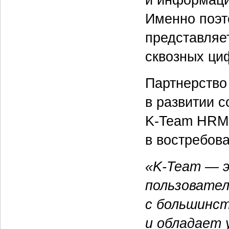
Именно поэт
представляе
сквозных ци
Партнерство
в развитии 
K-Team HRM 
в востребов
«K-Team — э
пользовател
с большинс
и обладает 