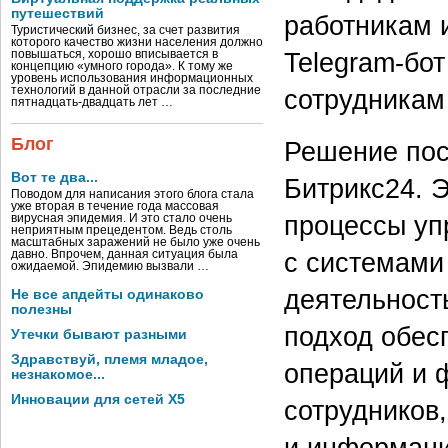
путешествий
работникам 
Туристический бизнес, за счет развития
которого качество жизни населения должно
Telegram-бот
повышаться, хорошо вписывается в
концепцию «умного города». К тому же
уровень использования информационных
сотрудникам
технологий в данной отрасли за последние
пятнадцать-двадцать лет …
Блог
Решение пос
Вот те два...
Битрикс24. 
Поводом для написания этого блога стала
уже вторая в течение года массовая
процессы уп
вирусная эпидемия. И это стало очень
неприятным прецедентом. Ведь столь
масштабных заражений не было уже очень
с системами 
давно. Впрочем, данная ситуация была
ожидаемой. Эпидемию вызвали …
деятельност
Не все апдейты одинаково
полезны
подход обес
Утечки бывают разными
Здравствуй, племя младое,
операций и 
незнакомое...
Инновации для сетей X5
сотрудников
и информаци