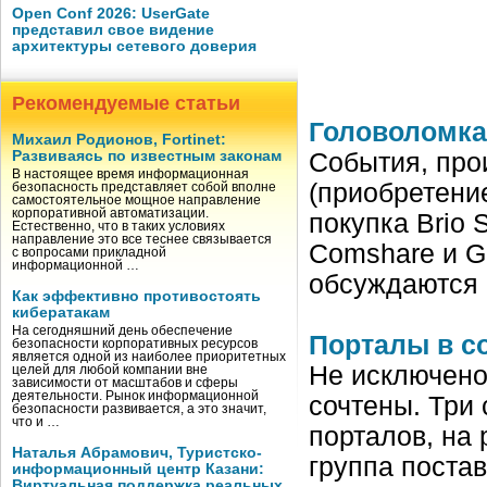
Open Conf 2026: UserGate
представил свое видение
архитектуры сетевого доверия
Рекомендуемые статьи
Головоломка
Михаил Родионов, Fortinet:
Развиваясь по известным законам
События, про
В настоящее время информационная
(приобретение
безопасность представляет собой вполне
самостоятельное мощное направление
корпоративной автоматизации.
покупка Brio 
Естественно, что в таких условиях
направление это все теснее связывается
Comshare и Ge
с вопросами прикладной
информационной …
обсуждаются 
Как эффективно противостоять
кибератакам
На сегодняшний день обеспечение
Порталы в с
безопасности корпоративных ресурсов
является одной из наиболее приоритетных
Не исключено,
целей для любой компании вне
зависимости от масштабов и сферы
деятельности. Рынок информационной
сочтены. Три 
безопасности развивается, а это значит,
что и …
порталов, на
Наталья Абрамович, Туристско-
группа поста
информационный центр Казани:
Виртуальная поддержка реальных