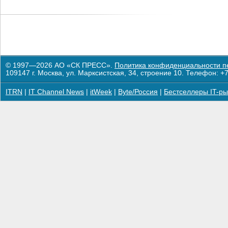
© 1997—2026 АО «СК ПРЕСС».
Политика конфиденциальности п
109147 г. Москва, ул. Марксистская, 34, строение 10. Телефон: +7
ITRN
|
IT Channel News
|
itWeek
|
Byte/Россия
|
Бестселлеры IT-ры