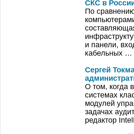
СКС в России
По сравнению
компьютерами
составляюща
инфраструкту
и панели, вх
кабельных …
Сергей Токм
администрат
О том, когда 
системах клас
модулей упра
задачах ауди
редактор Intel