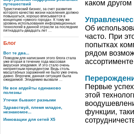
каком другом
путешествий
Туристический бизнес, за счет развития
которого качество жизни населения должно
повышаться, хорошо вписывается в
Управленчес
концепцию «умного города». К тому же
уровень использования информационных
Об использов
технологий в данной отрасли за последние
пятнадцать-двадцать лет …
часто. При эт
Блог
попытках ком
рядом возмож
Вот те два...
Поводом для написания этого блога стала
ассортименте
уже вторая в течение года массовая
вирусная эпидемия. И это стало очень
неприятным прецедентом. Ведь столь
масштабных заражений не было уже очень
давно. Впрочем, данная ситуация была
Перерождени
ожидаемой. Эпидемию вызвали …
Первые успех
Не все апдейты одинаково
полезны
этой техноло
Утечки бывают разными
воодушевлени
Здравствуй, племя младое,
функции, таки
незнакомое...
сотрудничест
Инновации для сетей X5