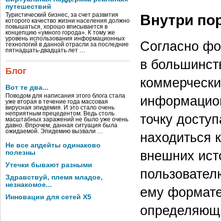
путешествий
Внутри пор
Туристический бизнес, за счет развития
которого качество жизни населения должно
повышаться, хорошо вписывается в
концепцию «умного города». К тому же
уровень использования информационных
Согласно ф
технологий в данной отрасли за последние
пятнадцать-двадцать лет …
в большинст
Блог
коммерчески
Вот те два...
Поводом для написания этого блога стала
информацион
уже вторая в течение года массовая
вирусная эпидемия. И это стало очень
неприятным прецедентом. Ведь столь
точку доступ
масштабных заражений не было уже очень
давно. Впрочем, данная ситуация была
ожидаемой. Эпидемию вызвали …
находиться к
Не все апдейты одинаково
внешних ист
полезны
Утечки бывают разными
пользовател
Здравствуй, племя младое,
незнакомое...
ему формате
Инновации для сетей X5
определяющи