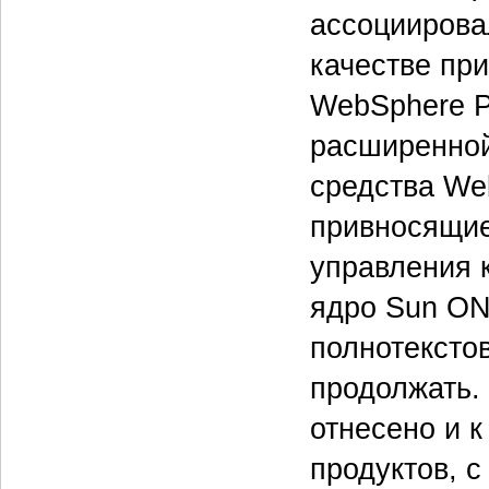
ассоциирова
качестве пр
WebSphere Po
расширенной 
средства Web
привносящие
управления 
ядро Sun ONE
полнотексто
продолжать. 
отнесено и 
продуктов, 