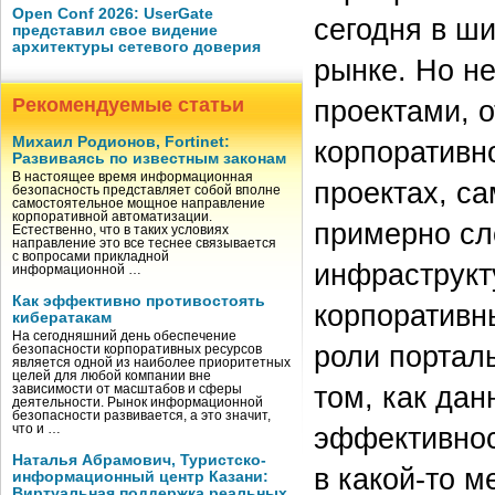
Open Conf 2026: UserGate
сегодня в ш
представил свое видение
архитектуры сетевого доверия
рынке. Но не
Рекомендуемые статьи
проектами, 
Михаил Родионов, Fortinet:
корпоративн
Развиваясь по известным законам
В настоящее время информационная
проектах, са
безопасность представляет собой вполне
самостоятельное мощное направление
корпоративной автоматизации.
примерно сл
Естественно, что в таких условиях
направление это все теснее связывается
с вопросами прикладной
инфраструкт
информационной …
Как эффективно противостоять
корпоративн
кибератакам
На сегодняшний день обеспечение
роли портал
безопасности корпоративных ресурсов
является одной из наиболее приоритетных
целей для любой компании вне
том, как да
зависимости от масштабов и сферы
деятельности. Рынок информационной
безопасности развивается, а это значит,
эффективност
что и …
Наталья Абрамович, Туристско-
в какой-то м
информационный центр Казани:
Виртуальная поддержка реальных