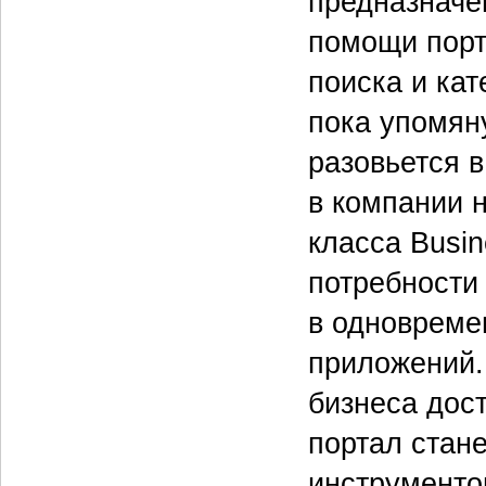
предназначе
помощи порт
поиска и ка
пока упомяну
разовьется в
в компании н
класса Busine
потребности
в одновреме
приложений.
бизнеса дос
портал стан
инструменто