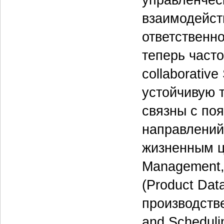
управленчес
взаимодейст
ответственн
теперь часто
collaborati
устойчивую т
связны с по
направлений
жизненным ци
Management,
(Product Da
производств
and Scheduli