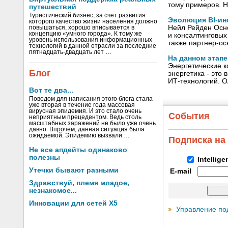
тому примеров. 
путешествий
Туристический бизнес, за счет развития
Эволюция BI-ин
которого качество жизни населения должно
Нейл Рейден Осно
повышаться, хорошо вписывается в
концепцию «умного города». К тому же
и консалтинговых
уровень использования информационных
также партнер-ос
технологий в данной отрасли за последние
пятнадцать-двадцать лет …
На данном этап
Энергетические к
Блог
энергетика - это
ИТ-технологий. О
Вот те два...
Поводом для написания этого блога стала
уже вторая в течение года массовая
вирусная эпидемия. И это стало очень
События
неприятным прецедентом. Ведь столь
масштабных заражений не было уже очень
давно. Впрочем, данная ситуация была
ожидаемой. Эпидемию вызвали …
Подписка на
Не все апдейты одинаково
полезны
Intellig
Утечки бывают разными
E-mail
Здравствуй, племя младое,
незнакомое...
Инновации для сетей X5
Управление по