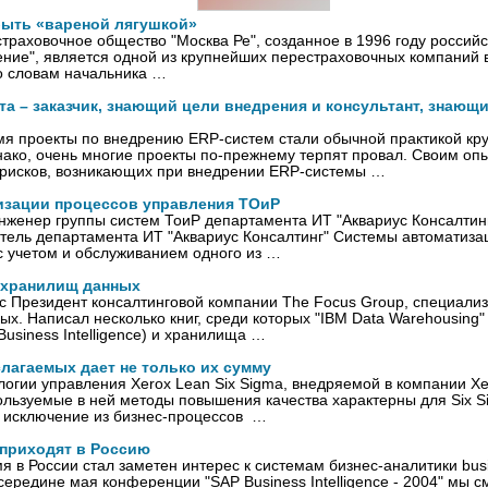
 быть «вареной лягушкой»
траховочное общество "Москва Ре", созданное в 1996 году росси
ние", является одной из крупнейших перестраховочных компаний 
о словам начальника …
та – заказчик, знающий цели внедрения и консультант, знающ
я проекты по внедрению ERP-систем стали обычной практикой кр
ако, очень многие проекты по-прежнему терпят провал. Своим оп
 рисков, возникающих при внедрении ERP-системы …
изации процессов управления ТОиР
нженер группы систем ТоиР департамента ИТ "Аквариус Консалтин
тель департамента ИТ "Аквариус Консалтинг" Системы автоматиз
с учетом и обслуживанием одного из …
 хранилищ данных
с Президент консалтинговой компании The Focus Group, специал
х. Написал несколько книг, среди которых "IBM Data Warehousing" 
(Business Intelligence) и хранилища …
лагаемых дает не только их сумму
огии управления Xerox Lean Six Sigma, внедряемой в компании Xe
льзуемые в ней методы повышения качества характерны для Six S
 исключение из бизнес-процессов …
 приходят в Россию
 в России стал заметен интерес к системам бизнес-аналитики busine
ередине мая конференции "SAP Business Intelligence - 2004" мы с