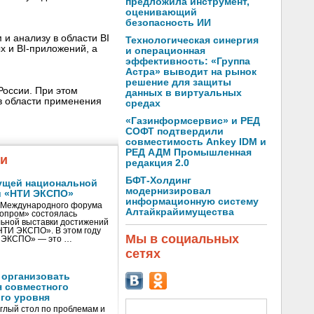
предложила инструмент,
оценивающий
безопасность ИИ
 и анализу в области BI
Технологическая синергия
х и BI-приложений, а
и операционная
эффективность: «Группа
Астра» выводит на рынок
решение для защиты
России. При этом
данных в виртуальных
в области применения
средах
«Газинформсервис» и РЕД
СОФТ подтвердили
совместимость Ankey IDM и
РЕД АДМ Промышленная
жи
редакция 2.0
БФТ-Холдинг
ущей национальной
модернизировал
и «НТИ ЭКСПО»
информационную систему
V Международного форума
Алтайкрайимущества
нопром» состоялась
ьной выставки достижений
«НТИ ЭКСПО». В этом году
Мы в социальных
И ЭКСПО» — это …
сетях
 организовать
я совместного
го уровня
глый стол по проблемам и