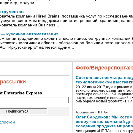
Например, модули …
струментов
ватель компании Hired Brains, поставщика услуг по исследованиям
 услуг по системам поддержки принятия решений, хранилищ данны
нователь компании Business …
е — кусочная автоматизация
омпании традиционно входят в число наиболее крупных компаний 
 высокотехнологичная область, обладающая большим потенциалом 
АО "Иркутскэнерго" является одним …
Фото/Видеорепорта
Состоялась премьера вед
 рассылки
технологической выставк
20–22 июня 2017 года в рамках 
технологического развития «Тех
ent Enterprise Express
премьера обновленной национал
науки, технологий и инноваций 
она обрела новый формат: «НТ
Ассоциация «НППА»
Олег Сердюков: Мы хотим
содружество компаний дл
дпиской
создания продукта мирово
Ассоциация «НППА» провела кру