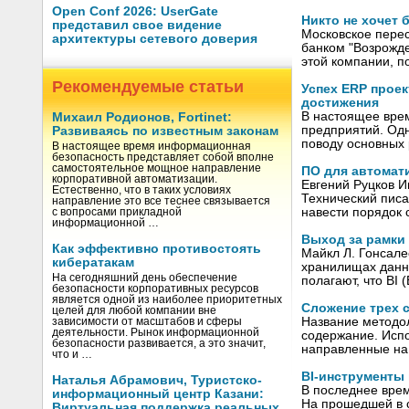
Open Conf 2026: UserGate
Никто не хочет
представил свое видение
Московское перес
архитектуры сетевого доверия
банком "Возрожде
этой компании, п
Рекомендуемые статьи
Успех ERP проек
достижения
В настоящее врем
Михаил Родионов, Fortinet:
предприятий. Одн
Развиваясь по известным законам
поводу основных
В настоящее время информационная
безопасность представляет собой вполне
самостоятельное мощное направление
ПО для автомат
корпоративной автоматизации.
Евгений Руцков И
Естественно, что в таких условиях
Технический писа
направление это все теснее связывается
навести порядок 
с вопросами прикладной
информационной …
Выход за рамки
Как эффективно противостоять
Майкл Л. Гонсале
кибератакам
хранилищах данны
На сегодняшний день обеспечение
полагают, что BI 
безопасности корпоративных ресурсов
является одной из наиболее приоритетных
Сложение трех с
целей для любой компании вне
Название методол
зависимости от масштабов и сферы
деятельности. Рынок информационной
содержание. Испо
безопасности развивается, а это значит,
направленные на
что и …
BI-инструменты
Наталья Абрамович, Туристско-
В последнее время
информационный центр Казани:
На прошедшей в с
Виртуальная поддержка реальных