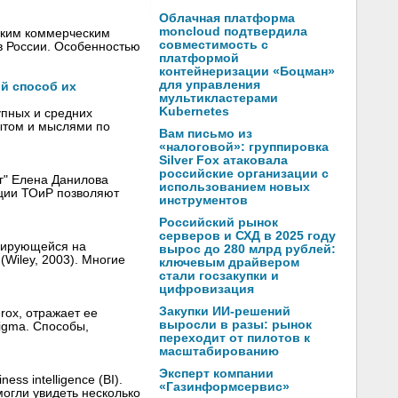
Облачная платформа
moncloud подтвердила
йским коммерческим
совместимость с
в России. Особенностью
платформой
контейнеризации «Боцман»
для управления
ий способ их
мультикластерами
Kubernetes
упных и средних
ытом и мыслями по
Вам письмо из
«налоговой»: группировка
Silver Fox атаковала
российские организации с
г" Елена Данилова
использованием новых
ации ТОиР позволяют
инструментов
Российский рынок
серверов и СХД в 2025 году
изирующейся на
вырос до 280 млрд рублей:
(Wiley, 2003). Многие
ключевым драйвером
стали госзакупки и
цифровизация
Закупки ИИ-решений
rox, отражает ее
выросли в разы: рынок
igma. Способы,
переходит от пилотов к
масштабированию
Эксперт компании
ss intelligence (BI).
«Газинформсервис»
могли увидеть несколько