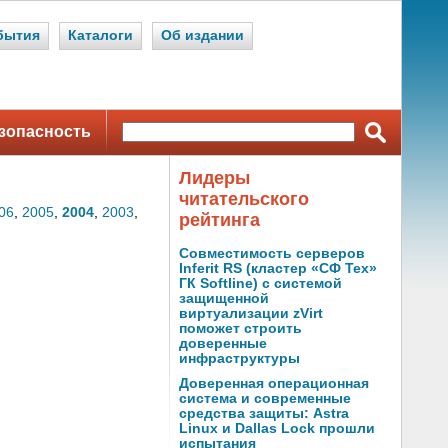
бытия
Каталоги
Об издании
зопасность
Лидеры
читательского
06
,
2005
,
2004
,
2003
,
рейтинга
Совместимость серверов
Inferit RS (кластер «СФ Тех»
ГК Softline) с системой
защищенной
виртуализации zVirt
поможет строить
доверенные
инфраструктуры
Доверенная операционная
система и современные
средства защиты: Astra
Linux и Dallas Lock прошли
испытания