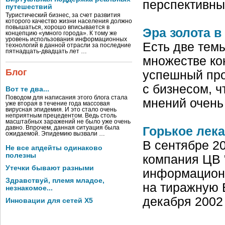
перспективны
путешествий
Туристический бизнес, за счет развития
которого качество жизни населения должно
повышаться, хорошо вписывается в
Эра золота в
концепцию «умного города». К тому же
уровень использования информационных
Есть две тем
технологий в данной отрасли за последние
пятнадцать-двадцать лет …
множестве ко
Блог
успешный про
с бизнесом, ч
Вот те два...
Поводом для написания этого блога стала
мнений очень
уже вторая в течение года массовая
вирусная эпидемия. И это стало очень
неприятным прецедентом. Ведь столь
масштабных заражений не было уже очень
давно. Впрочем, данная ситуация была
Горькое лек
ожидаемой. Эпидемию вызвали …
В сентябре 2
Не все апдейты одинаково
полезны
компания ЦВ 
Утечки бывают разными
информационн
Здравствуй, племя младое,
на тиражную 
незнакомое...
декабря 2002 
Инновации для сетей X5