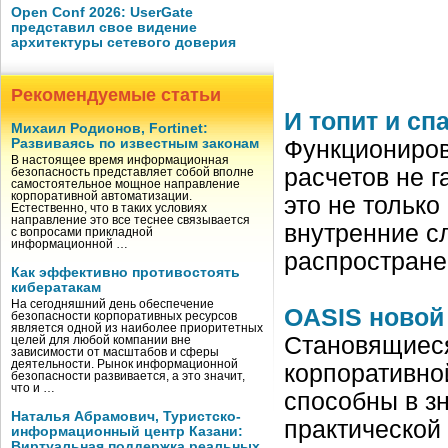
Open Conf 2026: UserGate
представил свое видение
архитектуры сетевого доверия
Рекомендуемые статьи
И топит и сп
Михаил Родионов, Fortinet:
Развиваясь по известным законам
Функциониров
В настоящее время информационная
расчетов не г
безопасность представляет собой вполне
самостоятельное мощное направление
корпоративной автоматизации.
это не тольк
Естественно, что в таких условиях
направление это все теснее связывается
внутренние с
с вопросами прикладной
информационной …
распростране
Как эффективно противостоять
кибератакам
На сегодняшний день обеспечение
OASIS новой
безопасности корпоративных ресурсов
является одной из наиболее приоритетных
Становящиеся
целей для любой компании вне
зависимости от масштабов и сферы
деятельности. Рынок информационной
корпоративн
безопасности развивается, а это значит,
что и …
способны в з
Наталья Абрамович, Туристско-
практической
информационный центр Казани:
Виртуальная поддержка реальных