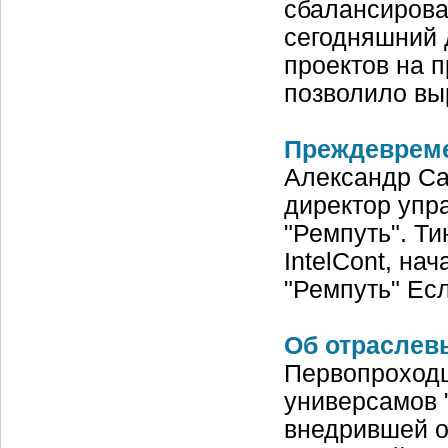
сбалансирова
сегодняшний 
проектов на 
позволило вы
Преждевреме
Александр Саф
директор упр
"Ремпуть". Ти
IntelCont, на
"Ремпуть" Ес
Об отраслев
Первопроходц
универсамов 
внедрившей о