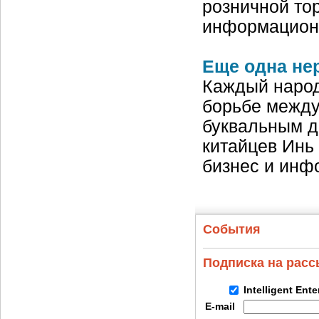
розничной то
информацион
Еще одна не
Каждый наро
борьбе между
буквальным де
китайцев Инь 
бизнес и ин
События
Подписка на рас
Intelligent Ent
E-mail