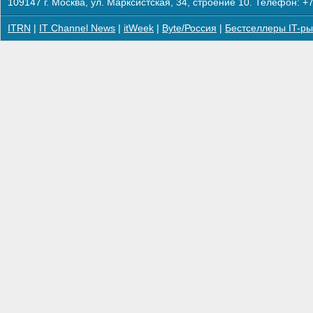
109147 г. Москва, ул. Марксистская, 34, строение 10. Телефон: +7
ITRN
|
IT Channel News
|
itWeek
|
Byte/Россия
|
Бестселлеры IT-ры