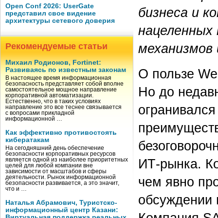
Open Conf 2026: UserGate
бизнеса и к
представил свое видение
архитектуры сетевого доверия
нацеленных
механизмов 
Рекомендуемые статьи
Михаил Родионов, Fortinet:
Развиваясь по известным законам
О пользе We
В настоящее время информационная
безопасность представляет собой вполне
Но до недавн
самостоятельное мощное направление
корпоративной автоматизации.
Естественно, что в таких условиях
огранивался
направление это все теснее связывается
с вопросами прикладной
информационной …
преимуществ
Как эффективно противостоять
кибератакам
безоговороч
На сегодняшний день обеспечение
безопасности корпоративных ресурсов
ИТ-рынка. К
является одной из наиболее приоритетных
целей для любой компании вне
зависимости от масштабов и сферы
деятельности. Рынок информационной
чем явно пр
безопасности развивается, а это значит,
что и …
обсуждении 
Наталья Абрамович, Туристско-
информационный центр Казани:
Компания SA
Виртуальная поддержка реальных