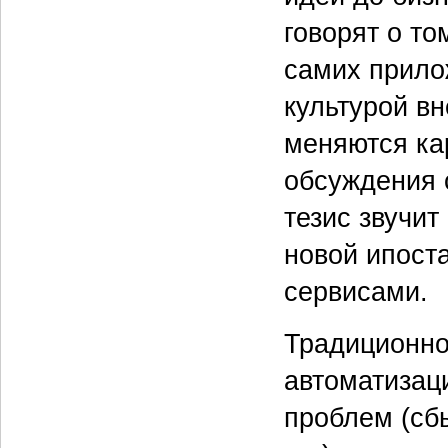
говорят о то
самих прило
культурой в
меняются ка
обсуждения с
тезис звучит
новой ипост
сервисами.
Традиционно
автоматизац
проблем (сбы