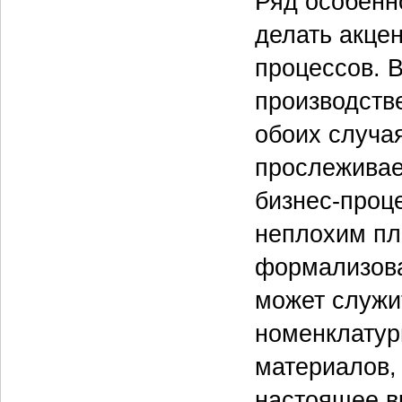
Ряд особенн
делать акце
процессов. В
производств
обоих случа
прослеживае
бизнес-проце
неплохим пл
формализова
может служи
номенклатур
материалов, 
настоящее в