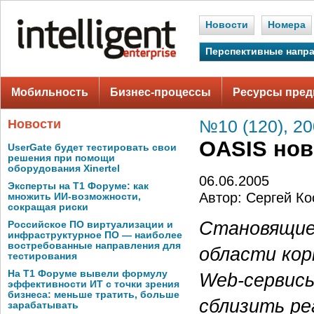
Новости
Номера
Перспективные напр
Мобильность
Бизнес-процессы
Ресурсы пред
Новости
№10 (120), 2
OASIS нов
UserGate будет тестировать свои
решения при помощи
оборудования Xinertel
06.06.2005
Эксперты на Т1 Форуме: как
Автор: Сергей Ко
множить ИИ-возможности,
сокращая риски
Становящиес
Российское ПО виртуализации и
инфраструктурное ПО — наиболее
востребованные направления для
области ко
тестирования
На Т1 Форуме вывели формулу
Web-сервисы
эффективности ИТ с точки зрения
бизнеса: меньше тратить, больше
сблизить р
зарабатывать