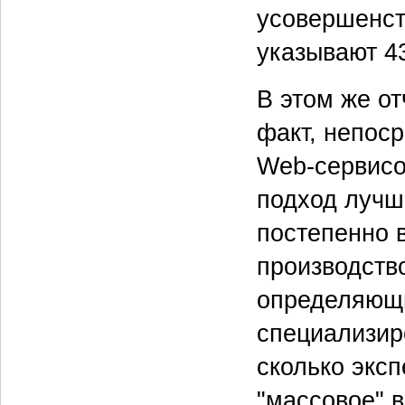
усовершенст
указывают 4
В этом же о
факт, непос
Web-сервисов
подход лучш
постепенно 
производств
определяющи
специализир
сколько эксп
"массовое" 