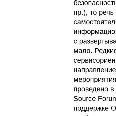
безопасност
пр.), то реч
самостоятел
информацион
с развертыв
мало. Редки
сервисориен
направление
мероприятия
проведено в
Source Foru
поддержке O