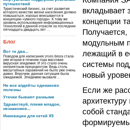
путешествий
вкладывает 
Туристический бизнес, за счет развития
которого качество жизни населения должно
повышаться, хорошо вписывается в
концепции т
концепцию «умного города». К тому же
уровень использования информационных
технологий в данной отрасли за последние
Получается,
пятнадцать-двадцать лет …
модульным п
Блог
лежащий в е
Вот те два...
Поводом для написания этого блога стала
уже вторая в течение года массовая
системы под
вирусная эпидемия. И это стало очень
неприятным прецедентом. Ведь столь
масштабных заражений не было уже очень
новый урове
давно. Впрочем, данная ситуация была
ожидаемой. Эпидемию вызвали …
Не все апдейты одинаково
Если же рас
полезны
Утечки бывают разными
архитектуру
Здравствуй, племя младое,
незнакомое...
собой станд
Инновации для сетей X5
формируемые