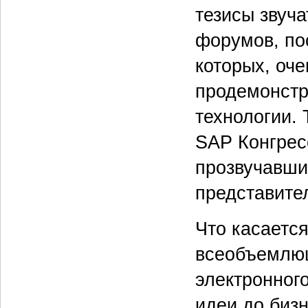
тезисы звуч
форумов, по
которых, оч
продемонстр
технологии.
SAP Конгрес
прозвучавши
представител
Что касается
всеобъемлю
электронног
идеи до биз